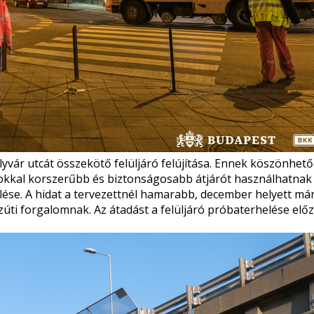
lyvár utcát összekötő felüljáró felújítása. Ennek köszönhet
 sokkal korszerűbb és biztonságosabb átjárót használhatnak
ése. A hidat a tervezettnél hamarabb, december helyett má
zúti forgalomnak.
Az átadást a felüljáró
próbaterhelése
előz