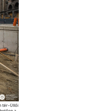
 tér–Üllői
nhetően a