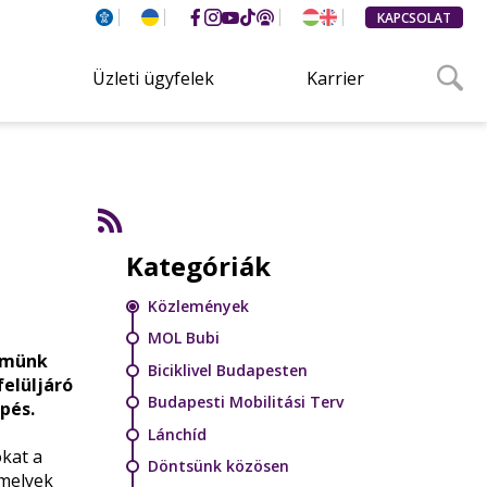
KAPCSOLAT
Üzleti ügyfelek
Karrier
Kategóriák
Közlemények
MOL Bubi
zemünk
Biciklivel Budapesten
felüljáró
Budapesti Mobilitási Terv
pés.
Lánchíd
kat a
Döntsünk közösen
amelyek