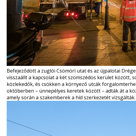
Befejeződött a zuglói Csömöri utat és az újpalotai Drége
visszaállt a kapcsolat a két szomszédos kerület között,
közlekedők, és csökken a környező utcák forgalomterhel
októberben – ünnepélyes keretek között –
adták át
a kö
amely során a szakemberek a híd szerkezetét vizsgálták.