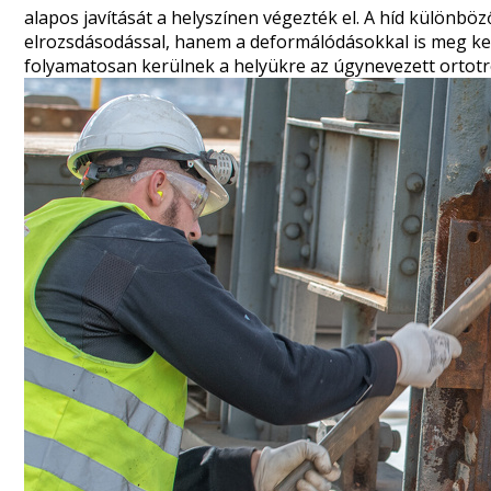
alapos javítását a helyszínen végezték el. A híd különb
elrozsdásodással, hanem a deformálódásokkal is meg kell 
folyamatosan kerülnek a helyükre az úgynevezett
ortot