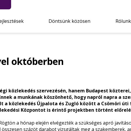
ejlesztések
Döntsünk közösen
Rólunk
vel októberben
égi közlekedés szervezésén, hanem Budapest közterei,
. Ennek a munkának köszönhető, hogy napról napra a s
lt a közlekedés Újpalota és Zugló között a Csömöri úti 
lekedési Központot is érintő projektben történt előrelé
. Rögtön a hónap elején
elvégezték
a szükséges apró javításo
l összesen százöt darabot vizsgáltak meg a szakemberek, 