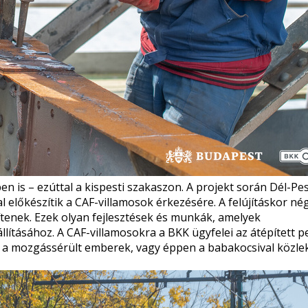
en is – ezúttal a kispesti szakaszon. A projekt során Dél-Pe
 előkészítik a CAF-villamosok érkezésére. A felújításkor né
tenek. Ezek olyan fejlesztések és munkák, amelyek
lításához. A CAF-villamosokra a BKK ügyfelei az átépített 
z a mozgássérült emberek, vagy éppen a babakocsival közl