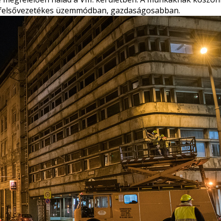
jd felsővezetékes üzemmódban, gazdaságosabban.