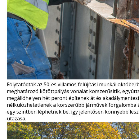
Folytatódtak
az 50-es villamos felújítási munkái októberb
meghatározó kötöttpályás vonalát korszerűsítik, egyúttal
megállóhelyen hét peront építenek át és akadálymentesí
nélkülözhetetlenek a korszerűbb járművek forgalomba ál
egy szintben léphetnek be, így jelentősen könnyebb les
utazása.