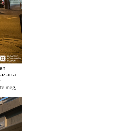
ően
 az arra
r
te meg,