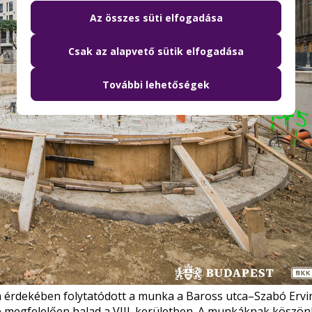
Az összes süti elfogadása
Csak az alapvető sütik elfogadása
További lehetőségek
sa érdekében
folytatódott a munka
a Baross utca–Szabó Ervin
se megfelelően halad a VIII. kerületben. A munkáknak köszö