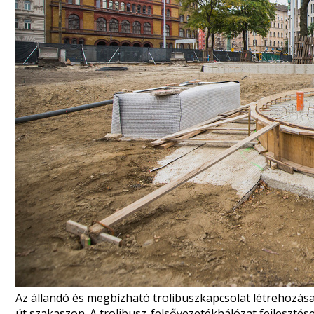
Az állandó és megbízható trolibuszkapcsolat létrehozá
út szakaszon. A trolibusz-felsővezetékhálózat fejleszté