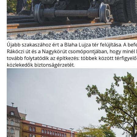
Újabb szakaszához ért
a Blaha Lujza tér felújítása. A b
Rákóczi út és a Nagykörút csomópontjában, hogy minél k
tovább folytatódik az építkezés: többek között térfigyelő
közlekedők biztonságérzetét.