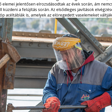
öző elemei jelentősen elrozsdásodtak az évek során, ám nemc
küzdeni a felújítás során. Az elsődleges javítások elvégzés
róp
acéltáblák is, amelyek az elöregedett vaselemeket váltják