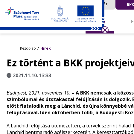
UTAZÁS
BKK
Hírek
F
Kezdőlap
Hírek
Ez történt a BKK projektjei
2021.11.10. 13:33
Budapest, 2021. november 10.
– A BKK nemcsak a közöss
szimbólumai és útszakaszai felújításán is dolgozik
előtt fiatalodik meg a Lánchíd, és újra könnyebbé vá
felújításával. Idén októberben több, a Budapesti Köz
A Lánchíd felújítása ütemezetten, a tervek szerint halad
Lánchíd bentmaradó acélszerkezetén. A kereszttartókbó