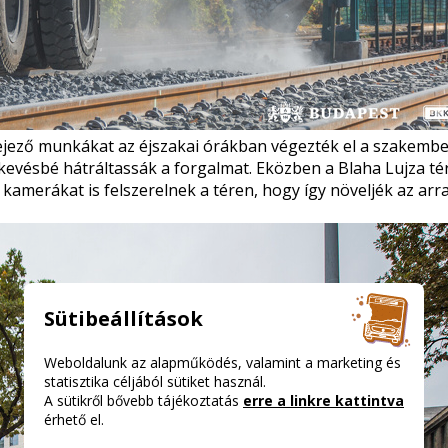
efejező munkákat az éjszakai órákban végezték el a szakemb
evésbé hátráltassák a forgalmat. Eközben a Blaha Lujza té
 kamerákat is felszerelnek a téren, hogy így növeljék az arr
Sütibeállítások
Weboldalunk az alapműködés, valamint a marketing és
statisztika céljából sütiket használ.
A sütikről bővebb tájékoztatás
erre a linkre kattintva
érhető el.