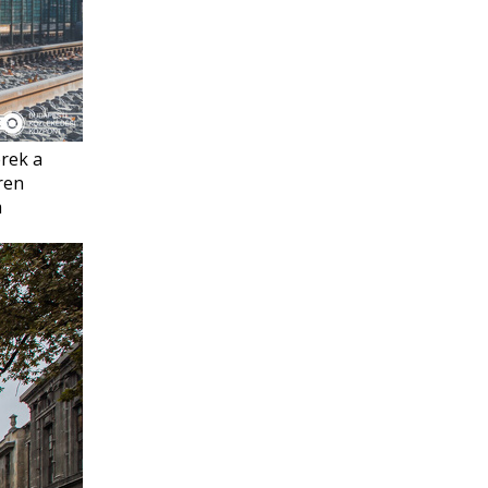
erek a
ren
a