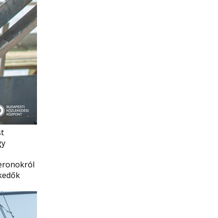
st
gy
peronokról
ekedők