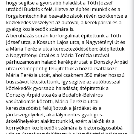
hogy segítse a gyorsabb haladást a Tóth József
utcából Budafok felé, illetve az építési munkák és a
forgalomtechnikai beavatkozások révén csökkentse a
közlekedés veszélyeit az autóval, a kerékpárral és a
gyalog közlekedők számára is.
A beruházás során körforgalmat építettünk a Tóth
József utca, a Kossuth Lajos utca, a Nagytétényi út és
a Mária Terézia utca kereszteződésében; átépítettük
a Nagytétényi úttal és a Mária Terézia utcával
párhuzamosan haladó kerékpárutat; a Donszky Árpád
utcai csomópontig felújítottuk a hozzá csatlakozó
Mária Terézia utcát, ahol csaknem 350 méter hosszú
buszsávot létesítettünk, így segítve az autóbusszal
közlekedők gyorsabb haladását; átépítettük a
Donszky Árpád utca és a Budafok-Belváros
vasútállomás közötti, Mária Terézia utcai
kereszteződést; felújítottuk a járdákat és a
járdaszegélyeket, akadálymentes gyalogos-
átkelőhelyeket alakítottunk ki, ezért a lakók és a
környéken közlekedők számára is biztonságosabbá