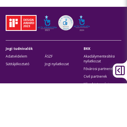
Jogi tudnivalók
BKK
Adatvédelem
ÁSZF
Akadálymentesítési
nyilatkozat
Sütitájékoztató
Jogi nyilatkozat
Fővárosi partnerek
Civil partnerek
Kiberbiztonsági
auditigazolás
Egyéb
Átláthatóság
Oldaltérkép
Akadálymentes beállítások
Sütibeállítások