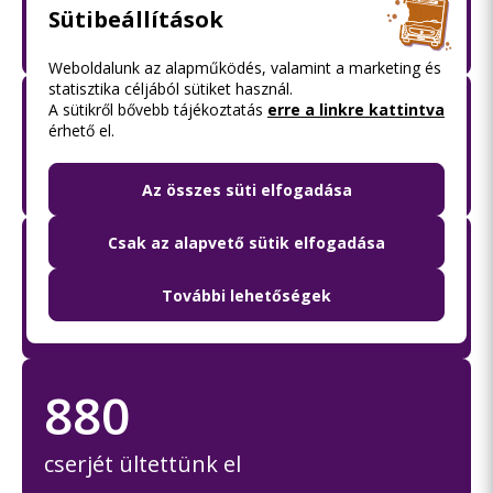
Sütibeállítások
méter autóbuszsáv létesítésült
Weboldalunk az alapműködés, valamint a marketing és
statisztika céljából sütiket használ.
3 085
A sütikről bővebb tájékoztatás
erre a linkre kattintva
érhető el.
négyzetméter füvesítés
Az összes süti elfogadása
Csak az alapvető sütik elfogadása
20
További lehetőségek
fát telepítettünk
880
cserjét ültettünk el