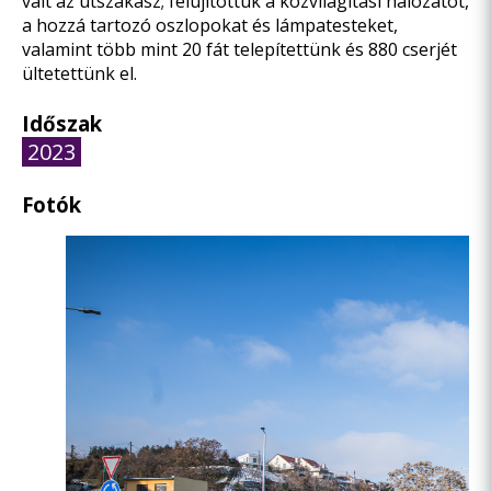
vált az útszakasz; felújítottuk a közvilágítási hálózatot,
a hozzá tartozó oszlopokat és lámpatesteket,
valamint több mint 20 fát telepítettünk és 880 cserjét
ültetettünk el.
Időszak
2023
Fotók