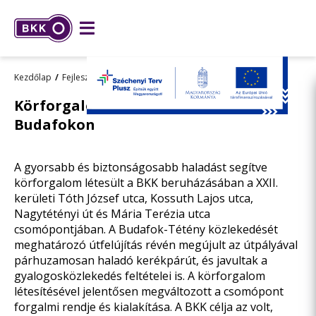
Kezdőlap
Fejlesztések
Összes fejlesztésünk
Körforgalom és kerékpárút épült
Budafokon
A gyorsabb és biztonságosabb haladást segítve
körforgalom létesült a BKK beruházásában a XXII.
kerületi Tóth József utca, Kossuth Lajos utca,
Nagytétényi út és Mária Terézia utca
csomópontjában. A Budafok-Tétény közlekedését
meghatározó útfelújítás révén megújult az útpályával
párhuzamosan haladó kerékpárút, és javultak a
gyalogosközlekedés feltételei is. A körforgalom
létesítésével jelentősen megváltozott a csomópont
forgalmi rendje és kialakítása. A BKK célja az volt,