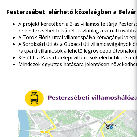
Pesterzsébet: elérhető közelségben a Belvá
A projekt keretében a 3-as villamos feltárja Pesterz
re Pesterzsébet felsőnél. Távlatilag a vonal tovább
A Török Flóris utcai villamospálya kétvágányúra épül á
A Soroksári úti és a Gubacsi úti villamosvágányok 
rakparti villamosok a lehető legrövidebb útvonalon 
Később a Pacsirtatelepi villamosok elérhetik a Szentl
Mindezek együttes hatására jelentősen növekedhet