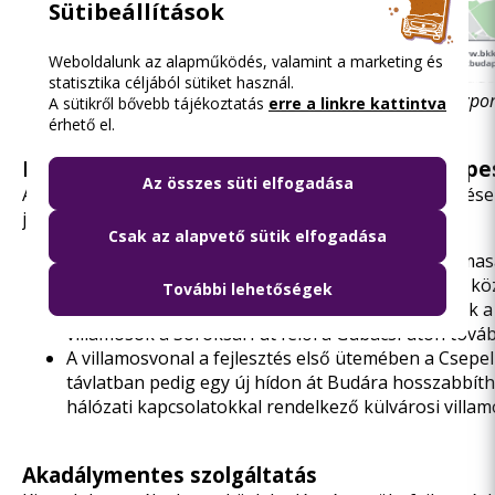
Sütibeállítások
Weboldalunk az alapműködés, valamint a marketing és
statisztika céljából sütiket használ.
Pesterzsébet megújuló kötöttpályás hálózatának közpon
A sütikről bővebb tájékoztatás
erre a linkre kattintva
érhető el.
Külső városrészek kötöttpályás elérése: a pe
Az összes süti elfogadása
A dél-budapesti villamosgyűrű kialakításának első lépés
javítását hozza magával:
Csak az alapvető sütik elfogadása
A Topánka utcai vágány Pesterzsébet legforgalmasab
kapacitású, gyors kapcsolatot, amelynek része a köz
További lehetőségek
A 2-es és a 24-es villamos vonala átjárhatóvá váli
villamosok a Soroksári út felől a Gubacsi úton tová
A villamosvonal a fejlesztés első ütemében a Csepe
távlatban pedig egy új hídon át Budára hosszabbíthat
hálózati kapcsolatokkal rendelkező külvárosi villam
Akadálymentes szolgáltatás