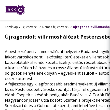
Kezdőlap
Fejlesztések
Kiemelt fejlesztések
Újragondolt villamosh
Újragondolt villamoshálózat Pesterzséb
A pesterzsébeti villamoshálózat helyzete Budapest egyi
lakott városközponti, lakótelepi területeket a villamosok
kapcsolatokkal rendelkezett. Ezek jelentős részét abszu
a korszerűtlen hálózat és a rossz állapotú infrastruktúra
dolgozók kénytelenek olyan – egyébként zsúfolt – autób
összeköttetést.
A fejlesztés egyik legfontosabb eredményeként új villam
ki, és Pesterzsébet városközpontját tárja fel egészen a H
előbb Csepelre, később pedig akár Budára is. A Török Fló
Nagysándor József utca között. Szintén a projekt kereté
Soroksári út és a Gubacsi út között, ami lehetővé teszi a