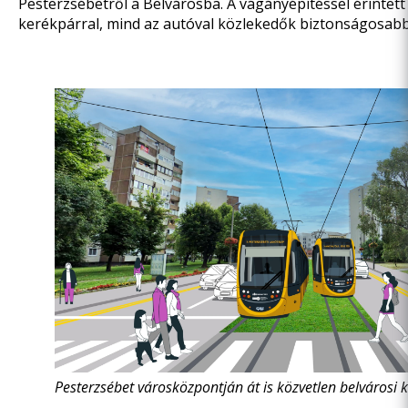
Pesterzsébetről a Belvárosba. A vágányépítéssel érintett
kerékpárral, mind az autóval közlekedők biztonságosa
Pesterzsébet városközpontján át is közvetlen belvárosi