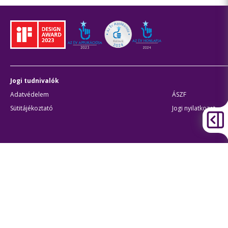
Jogi tudnivalók
Adatvédelem
ÁSZF
Sütitájékoztató
Jogi nyilatkozat
Átláthatóság
Akadálymentes beállítások
BKK Budapesti Közlekedési Központ