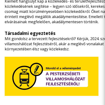
Kiemelt hangsúlyt kap a közlekedés- és területfejlesz
közlekedésének segítése – legyen szó idősekről, kereke
csomag miatt körülményesebben közlekedőkről. Őket nagy
érintett meglévő megállók akadálymentesítése. Emellett t
elvárásainak megfelelően, akadálymentesen történik.
Társadalmi egyeztetés
Mit gondolsz a tervezett fejlesztésekről? Kérjük, 2024. s
villamoshálózat fejlesztéséről, akár a meglévő vonalaka
környezetében élsz vagy közlekedsz.