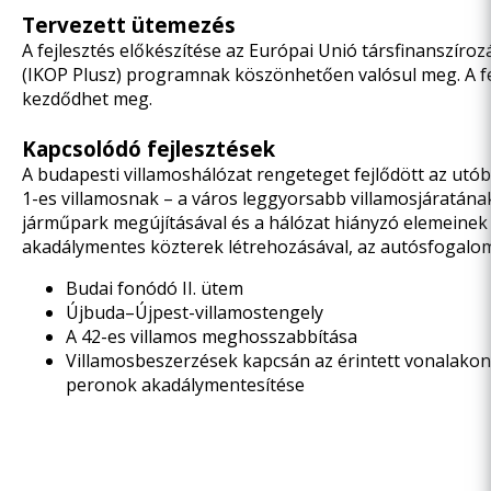
Tervezett ütemezés
A fejlesztés előkészítése az Európai Unió társfinanszíroz
(IKOP Plusz) programnak köszönhetően valósul meg. A fej
kezdődhet meg.
Kapcsolódó fejlesztések
A budapesti villamoshálózat rengeteget fejlődött az utób
1-es villamosnak – a város leggyorsabb villamosjáratána
járműpark megújításával és a hálózat hiányzó elemeinek b
akadálymentes közterek létrehozásával, az autósfogalom 
Budai fonódó II. ütem
Újbuda–Újpest-villamostengely
A 42-es villamos meghosszabbítása
Villamosbeszerzések kapcsán az érintett vonalakon 
peronok akadálymentesítése