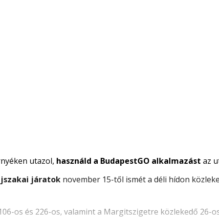
örnyéken utazol,
használd a BudapestGO alkalmazást
az u
éjszakai járatok
november 15-től ismét a déli hídon közleke
, 106-os és 226-os, valamint a Margitszigetre közlekedő 26-