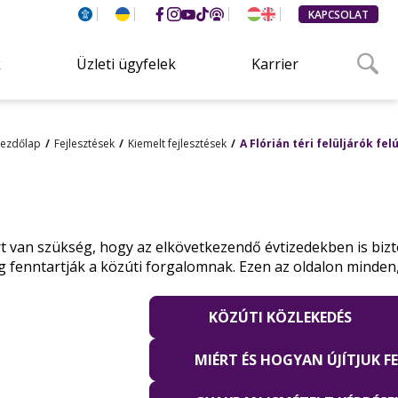
KAPCSOLAT
k
Üzleti ügyfelek
Karrier
ezdőlap
Fejlesztések
Kiemelt fejlesztések
A Flórián téri felüljárók fel
zért van szükség, hogy az elkövetkezendő évtizedekben is biz
g fenntartják a közúti forgalomnak. Ezen az oldalon minden, 
KÖZÚTI KÖZLEKEDÉS
MIÉRT ÉS HOGYAN ÚJÍTJUK FE