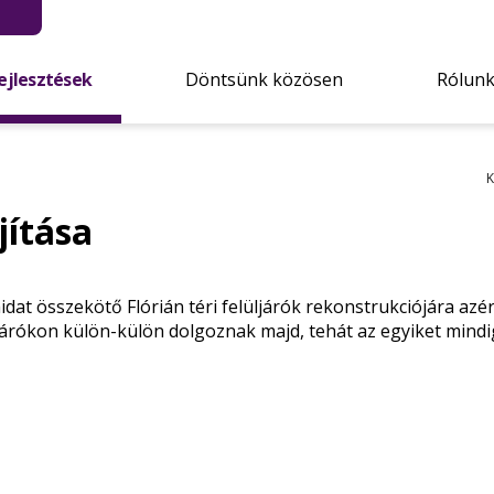
ejlesztések
Döntsünk közösen
Rólun
K
jítása
hidat összekötő Flórián téri felüljárók rekonstrukciójára a
ljárókon külön-külön dolgoznak majd, tehát az egyiket mindi