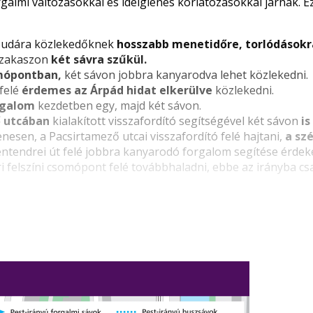
forgalmi változásokkal és ideiglenes korlátozásokkal járnak.
 Budára közlekedőknek
hosszabb menetidőre, torlódásokra
rián teret, válassz más útvonalat.
 szakaszon
két sávra szűkül.
omópontban,
két sávon jobbra kanyarodva lehet közlekedni.
felé
érdemes az Árpád hidat elkerülve
közlekedni.
rgalom
kezdetben egy, majd két sávon.
 utcában
kialakított visszafordító segítségével két sávon
is
enesen, a Pacsirtamező utcai visszafordító felé hajtani,
a sz
Szentendrei út felé jobbra kanyarodó forgalom segítése érde
i felszíni csomópont felé továbbhaladni, ebbe az irányba cs