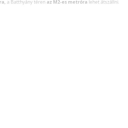
ra,
a Batthyány téren
az M2-es metróra
lehet átszállni.