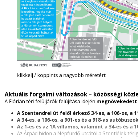
klikkelj / koppints a nagyobb méretért
Aktuális forgalmi változások – közösségi köz
A Flórián téri felüljárók felújítása idején
megnövekedett 
A Szentendrei út felől érkező 34-es, a 106-os, a 1
A 34-es, a 106-os, a 901-es és a 918-as autóbuszo
Az 1-es és az 1A villamos, valamint a 34-es és a 
Az Árpád hídon a Népfürdő utcától a Szentlélek térig 