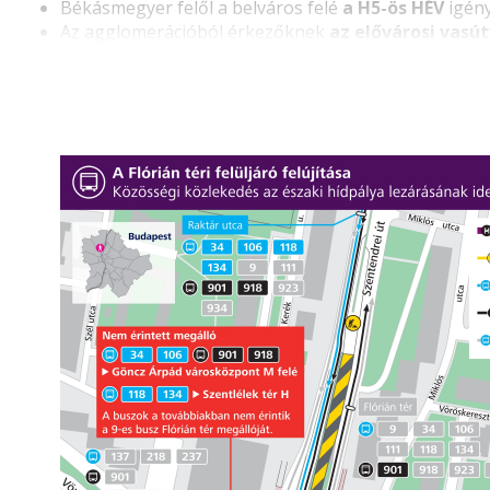
Békásmegyer felől a belváros felé
a H5-ös HÉV
igény
Az agglomerációból érkezőknek
az elővárosi vasú