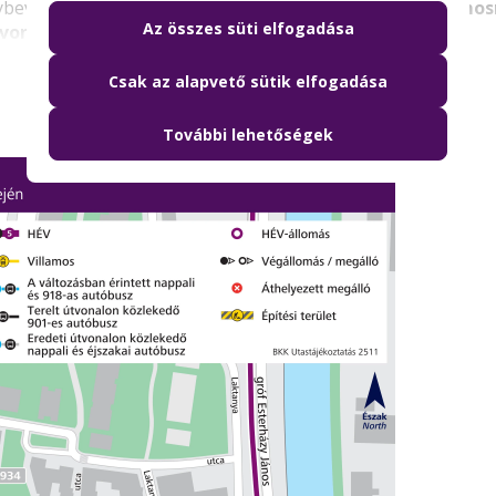
bevétele javasolt: a Margit hídnál
a 4-es és a 6-os villamos
Az összes süti elfogadása
tvonalak
at ajánljuk.
Csak az alapvető sütik elfogadása
További lehetőségek