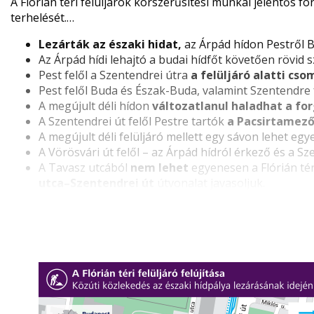
A Flórián téri felüljárók korszerűsítési munkái jelentős 
terhelését.
Lezárták az északi hidat,
az Árpád hídon Pestről
Ha mindenképp autóba kell ülnöd, és teheted, kerüld a Fló
Az Árpád hídi lehajtó a budai hídfőt követően rövid
Pest felől a Szentendrei útra
a felüljáró alatti cs
Pest felől Buda és Észak-Buda, valamint Szentendre 
A megújult déli hídon
változatlanul haladhat a fo
A Szentendrei út felől Pestre tartók
a Pacsirtamező
A megújult déli felüljáró mellett egy sávon lehet egy
A Vörösvári út felől – az Árpád hídról érkező és a 
A Tavasz utcából
nem lehet
egyenesen a Flórián tér
utca–Szentendrei út
útvonalat javasoljuk.