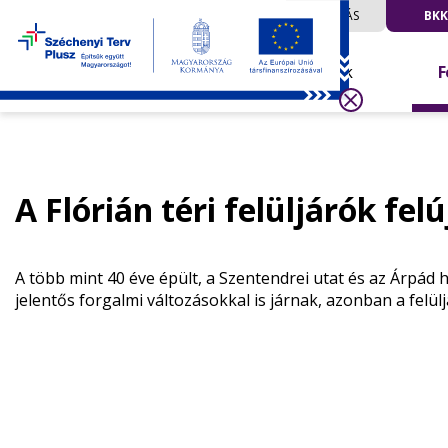
UTAZÁS
BKK
Hírek
F
A Flórián téri felüljárók felú
A több mint 40 éve épült, a Szentendrei utat és az Árpád 
jelentős forgalmi változásokkal is járnak, azonban a felü