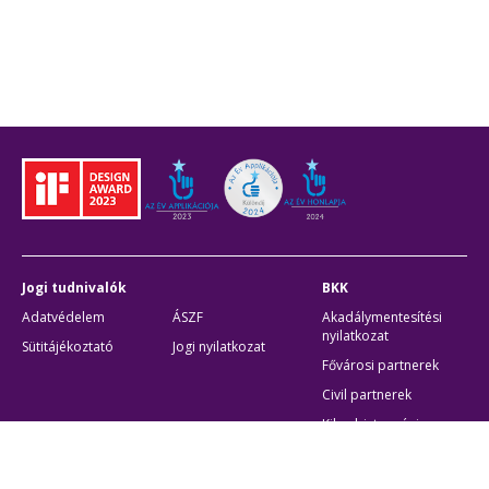
Jogi tudnivalók
BKK
Adatvédelem
ÁSZF
Akadálymentesítési
nyilatkozat
Sütitájékoztató
Jogi nyilatkozat
Fővárosi partnerek
Civil partnerek
Kiberbiztonsági
auditigazolás
Egyéb