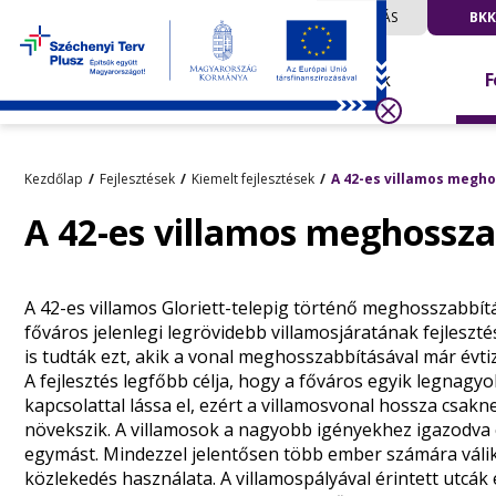
UTAZÁS
BKK
Hírek
F
Kezdőlap
Fejlesztések
Kiemelt fejlesztések
A 42-es villamos megh
A 42-es villamos meghosszab
A 42-es villamos Gloriett-telepig történő meghosszabbít
főváros jelenlegi legrövidebb villamosjáratának fejleszté
is tudták ezt, akik a vonal meghosszabbításával már évti
A fejlesztés legfőbb célja, hogy a főváros egyik legnagy
kapcsolattal lássa el, ezért a villamosvonal hossza csak
növekszik. A villamosok a nagyobb igényekhez igazodva 
egymást. Mindezzel jelentősen több ember számára váli
közlekedés használata. A villamospályával érintett utcák