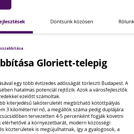
ejlesztések
Döntsünk közösen
Rólun
osszabbítása
bítása Gloriett-telepig
ásával egy több évtizedes adósságát törleszti Budapest. A
sében hatalmas potenciál rejtőzik. Azok a városfejlesztők
zedekkel ezelőtt számoltak.
obb kiterjedésű lakóterületét megbízható kötöttpályás
nem 3 kilométerrel nő, a megállók száma pedig duplájára
csúcsidőben tervezetten 4-5 percenként fogják követni
k elérhetővé a környezetbarát, modern közösségi
 és közterületek is megújulhatnak, így a gyalogosok, a