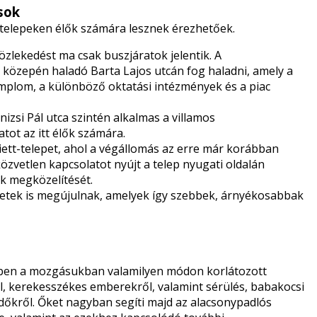
sok
kótelepeken élők számára lesznek érezhetőek.
zlekedést ma csak buszjáratok jelentik. A
közepén haladó Barta Lajos utcán fog haladni, amely a
emplom, a különböző oktatási intézmények és a piac
nizsi Pál utca szintén alkalmas a villamos
tot az itt élők számára.
riett-telepet, ahol a végállomás az erre már korábban
közvetlen kapcsolatot nyújt a telep nyugati oldalán
tek megközelítését.
letek is megújulnak, amelyek így szebbek, árnyékosabbak
ésben a mozgásukban valamilyen módon korlátozott
, kerekesszékes emberekről, valamint sérülés, babakocsi
kről. Őket nagyban segíti majd az alacsonypadlós