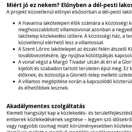
Miért jó ez nekem? Előnyben a dél-pesti lako
A projekt közvetlenül előnyei elsősorban a dél-pesti la
A Havanna lakótelepen élők számára a közösségi kö
meghosszabbított villamosvonal azonban a negyed 
lakótelep közlekedési ütőere. A közösségi ház, a t
közvetlenül elérhető lesz a villamossal.
A Szent Lőrinc lakótelepet az északi felén átszelő Ki
továbbvezetésére, így nyújtva kötöttpályás kapcsola
A vonal végül a Margó Tivadar utcán át éri el a Glo
kijelölt és szabadon tartott területen épül meg. Ez 
élőknek, és biztosítja a Gloriett-telep melletti üzle
A villamos megépítése során a kapcsolódó közterü
és élhetőbbek lesznek.
Akadálymentes szolgáltatás
Kiemelt hangsúlyt kap a közlekedés- és területfejleszt
emberek közlekedésének segítése – legyen szó idősekről
vagy nagyobb csomag miatt körülményesebben közlekedő