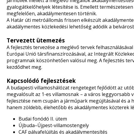
járművek mellett a meglévő megállók akadálymentesítés
gyalogátkelőhelyek létesítése is. Emellett természetesen 
megfelelően, akadálymentesen történik.
A Határ úti metróállomás frissen elkészült akadálymen
akadálymentes közlekedési lehetőség adódik a belváros
Tervezett ütemezés
A fejlesztés tervezése a meglévő tervek felhasználásáv
Európai Unió társfinanszírozásával, az Integrált Közleke
programnak köszönhetően valósul meg. A fejlesztés terv
kezdődhet meg.
Kapcsolódó fejlesztések
A budapesti villamoshálózat rengeteget fejlődött az utób
megvalósult az 1-es villamosnak – a város leggyorsabb 
fejlesztése nem csupán a járműpark megújításával és a há
hanem zöldebb, élehetőbb és akadálymentes közterek lé
Budai fonódó II. ütem
Újbuda–Újpest-villamostengely
CAF pályafelújítás és akadálymentesítés