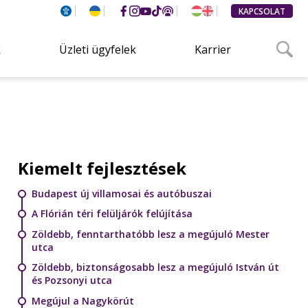
KAPCSOLAT
k
Üzleti ügyfelek
Karrier
Kiemelt fejlesztések
Budapest új villamosai és autóbuszai
A Flórián téri felüljárók felújítása
Zöldebb, fenntarthatóbb lesz a megújuló Mester
utca
Zöldebb, biztonságosabb lesz a megújuló István út
és Pozsonyi utca
Megújul a Nagykörút