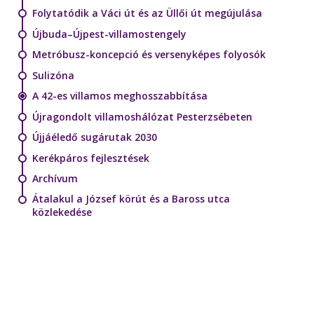
Folytatódik a Váci út és az Üllői út megújulása
Újbuda–Újpest-villamostengely
Metróbusz-koncepció és versenyképes folyosók
Sulizóna
A 42-es villamos meghosszabbítása
Újragondolt villamoshálózat Pesterzsébeten
Újjáéledő sugárutak 2030
Kerékpáros fejlesztések
Archívum
Átalakul a József körút és a Baross utca
közlekedése