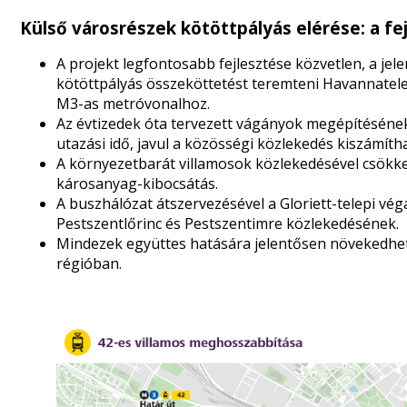
Külső városrészek kötöttpályás elérése: a fe
A projekt legfontosabb fejlesztése közvetlen, a j
kötöttpályás összeköttetést teremteni Havannatelep
M3-as metróvonalhoz.
Az évtizedek óta tervezett vágányok megépítéséne
utazási idő, javul a közösségi közlekedés kiszámíth
A környezetbarát villamosok közlekedésével csökken
károsanyag-kibocsátás.
A buszhálózat átszervezésével a Gloriett-telepi vég
Pestszentlőrinc és Pestszentimre közlekedésének.
Mindezek együttes hatására jelentősen növekedhet
régióban.