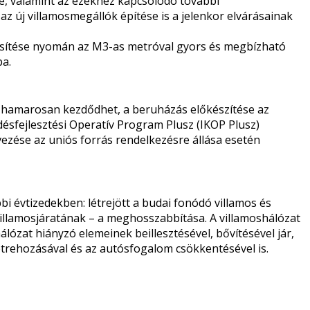
e, valamint az ezekhez kapcsolódó további
az új villamosmegállók építése is a jelenkor elvárásainak
tesítése nyomán az M3-as metróval gyors és megbízható
ba.
al hamarosan kezdődhet, a beruházás előkészítése az
désfejlesztési Operatív Program Plusz (IKOP Plusz)
ezése az uniós forrás rendelkezésre állása esetén
bi évtizedekben: létrejött a budai fonódó villamos és
villamosjáratának – a meghosszabbítása. A villamoshálózat
lózat hiányzó elemeinek beillesztésével, bővítésével jár,
trehozásával és az autósfogalom csökkentésével is.