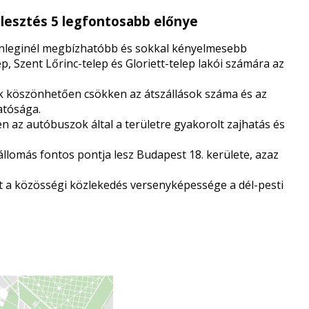
jlesztés 5 legfontosabb előnye
elenleginél megbízhatóbb és sokkal kényelmesebb
, Szent Lőrinc-telep és Gloriett-telep lakói számára az
k köszönhetően csökken az átszállások száma és az
atósága.
 az autóbuszok által a területre gyakorolt zajhatás és
állomás fontos pontja lesz Budapest 18. kerülete, azaz
 a közösségi közlekedés versenyképessége a dél-pesti