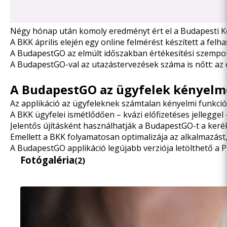
Négy hónap után komoly eredményt ért el a Budapesti Kö
A BKK április elején
egy online felmérést
készített a felh
A BudapestGO az elmúlt időszakban értékesítési szempont
A BudapestGO-val az utazástervezések száma is nőtt: az 
A BudapestGO az ügyfelek kényelmét
Az applikáció az ügyfeleknek számtalan kényelmi funkciót
A BKK ügyfelei ismétlődően – kvázi előfizetéses jellegge
Jelentős újításként használhatják a BudapestGO-t a kerékp
Emellett a BKK folyamatosan optimalizája az alkalmazást,
A BudapestGO applikáció legújabb verziója letölthető a
P
Fotógaléria
(2)