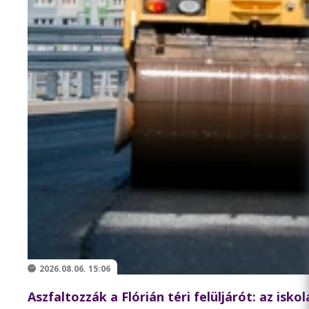
2026.08.06. 15:06
Aszfaltozzák a Flórián téri felüljárót: az isk