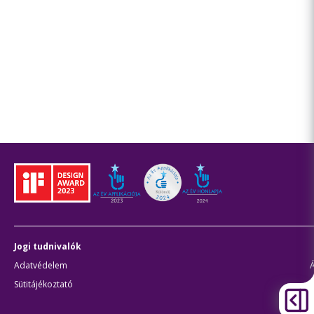
Jogi tudnivalók
Adatvédelem
Sütitájékoztató
J