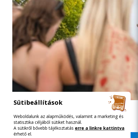
2026.08.08. 13:16
Sütibeállítások
Közösségi közlekedéssel a Szigetre
Weboldalunk az alapműködés, valamint a marketing és
statisztika céljából sütiket használ.
A sütikről bővebb tájékoztatás
erre a linkre kattintva
érhető el.