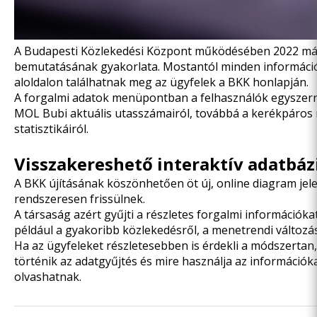
A Budapesti Közlekedési Központ működésében 2022 máj
bemutatásának gyakorlata. Mostantól minden információt 
aloldalon találhatnak meg az ügyfelek a BKK honlapján.
A forgalmi adatok menüpontban a felhasználók egyszer
MOL Bubi aktuális utasszámairól, továbbá a kerékpáros
statisztikáiról.
Visszakereshető interaktív adatbáz
A BKK újításának köszönhetően öt új, online diagram jele
rendszeresen frissülnek.
A társaság azért gyűjti a részletes forgalmi informáci
például a gyakoribb közlekedésről, a menetrendi változá
Ha az ügyfeleket részletesebben is érdekli a módszertan,
történik az adatgyűjtés és mire használja az információka
olvashatnak.