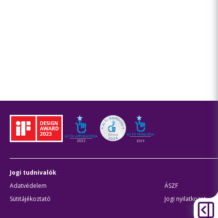
Jogi tudnivalók
Adatvédelem
ÁSZF
Sütitájékoztató
Jogi nyilatkozat