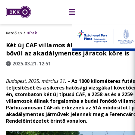
Kezdőlap
Hírek
Két új CAF villamos áll forgalomba szomb
bővül az akadálymentes járatok köre is
2025.03.21. 12:51
Budapest, 2025. március 21.
– Az 1000 kilométeres futá
teljesítését és a sikeres hatósági vizsgákat követőe
én, szombaton két új típusú CAF, a 2258-as és a 225
villamosok állnak forgalomba a budai fonódó villam
Párhuzamosan CAF-ok érkeznek az 51A módosított pá
akadálymentes járművek jelennek meg a Ferencváro
Rendelőintézetet érintő vonalon.