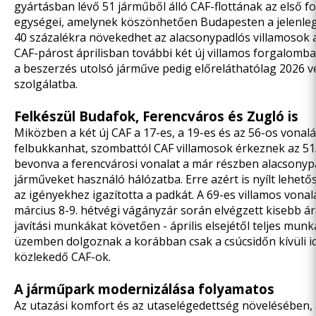
gyártásban lévő 51 járműből álló CAF-flottának az első f
egységei, amelynek köszönhetően Budapesten a jelenleg
40 százalékra növekedhet az alacsonypadlós villamosok a
CAF-párost áprilisban további két új villamos forgalomba 
a beszerzés utolsó járműve pedig előreláthatólag 2026 v
szolgálatba.
Felkészül Budafok, Ferencváros és Zugló is
Miközben a két új CAF a 17-es, a 19-es és az 56-os vonalá
felbukkanhat, szombattól CAF villamosok érkeznek az 51A
bevonva a ferencvárosi vonalat a már részben alacsonyp
járműveket használó hálózatba. Erre azért is nyílt lehet
az igényekhez igazította a padkát. A 69-es villamos vonal
március 8-9. hétvégi vágányzár során elvégzett kisebb ár
javítási munkákat követően - április elsejétől teljes mu
üzemben dolgoznak a korábban csak a csúcsidőn kívüli 
közlekedő CAF-ok.
A járműpark modernizálása folyamatos
Az utazási komfort és az utaselégedettség növelésében,