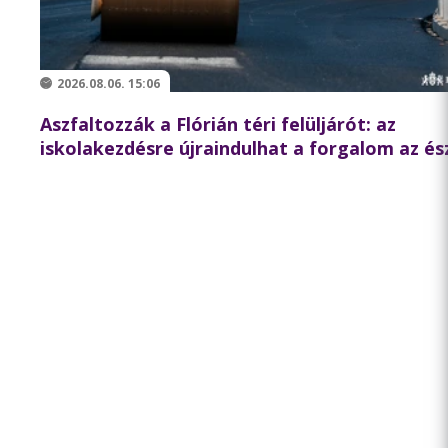
2026.08.06. 15:06
Aszfaltozzák a Flórián téri felüljárót: az
iskolakezdésre újraindulhat a forgalom az és