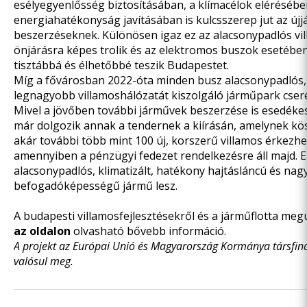
esélyegyenlősség biztosításában, a klímacélok elérésébe
energiahatékonyság javításában is kulcsszerep jut az új
beszerzéseknek. Különösen igaz ez az alacsonypadlós vi
önjárásra képes trolik és az elektromos buszok esetébe
tisztábbá és élhetőbbé teszik Budapestet.
Míg a fővárosban 2022-óta minden busz alacsonypadlós, 
legnagyobb villamoshálózatát kiszolgáló járműpark cseréj
Mivel a jövőben további járművek beszerzése is esedékes
már dolgozik annak a tendernek a kiírásán, amelynek k
akár további több mint 100 új, korszerű villamos érkezh
amennyiben a pénzügyi fedezet rendelkezésre áll majd. 
alacsonypadlós, klimatizált, hatékony hajtásláncú és nag
befogadóképességű jármű lesz.
A budapesti villamosfejlesztésekről és a járműflotta meg
az oldalon
olvasható bővebb információ.
A projekt az Európai Unió és Magyarország Kormánya társfin
valósul meg.