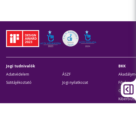
Jogi tudnivalók
BKK
Adatvédelem
ÁSZF
Akadálymen
Sütitájékoztató
Jogi nyilatkozat
Fővárosi 
Civil part
Kiberbizto
Egyéb
Átláthatóság
Oldaltér
Akadálymentes beállítások
Sütibeál