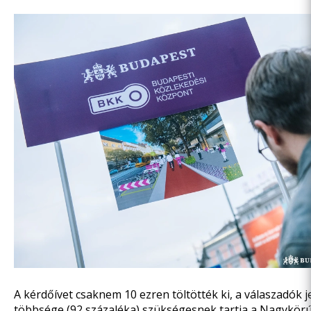
A kérdőívet csaknem 10 ezren töltötték ki, a válaszadók j
többsége (92 százaléka) szükségesnek tartja a Nagykörút