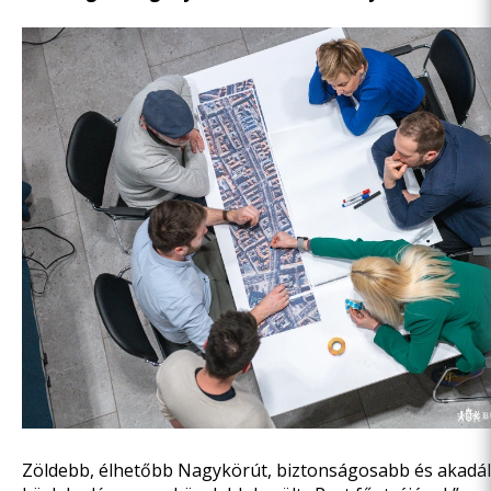
Zöldebb, élhetőbb Nagykörút, biztonságosabb és akad