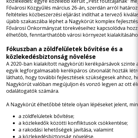
közlekedés: egyre közelebb került „Pest főutcájának” me
Fővárosi Közgyűlés március 26-án, szerdán arról határoz
feltételes közbeszerzési eljárást indíthat a tervező kivála
újabb szakaszába léphet a Nagykörút komplex fejlesztés
Fővárosi Önkormányzat törekvéseihez kapcsolódva hozzá
élhetőbb, fenntarthatóbb városi környezet kialakításáho
Fókuszban a zöldfelületek bővítése és a
közlekedésbiztonság növelése
A 2020-ban kialakított nagykörúti kerékpársávok szinte 
egyik legforgalmasabb kerékpáros útvonalát hozták létre.
látható, hogy további fejlesztések szükségesek ahhoz, h
Nagykörút valóban megújuljon és vonzó legyen az ott él
odalátogatók számára.
A Nagykörút élhetőbbé tétele olyan lépéseket jelent, min
a zöldfelületek bővítése;
a közlekedők közötti konfliktusok csökkentése;
a rakodási lehetőségek javítása, valamint
a közlekedésbiztonság növelése.