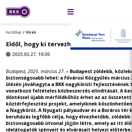
Kezdőlap
Hírek
Eldől, hogy ki tervezheti az újjászülető 
2025.03.27. 10:30
Budapest, 2025. március 27.
– Budapest zöldebb, közle
biztonságosabb lehet: a Fővárosi Közgyűlés március 2
ülésén jóváhagyta a BKK nagykörúti fejlesztésének 
vonatkozó feltételes közbeszerzés elindítását. A k
döntéssel újabb mérföldkőhöz érhet az az összetett
köztérfejlesztési projekt, amelyiknek köszönhetően
a Nagykörút. A Nyugati pályaudvar és a Boráros tér 
beruházás legfőbb célja, hogy élvezhetőbb, zöldebb 
biztonságosabb útvonal jöjjön létre, amely az itt élő
idelátogatók igényeit és elvárásait helyezi előtérbe.