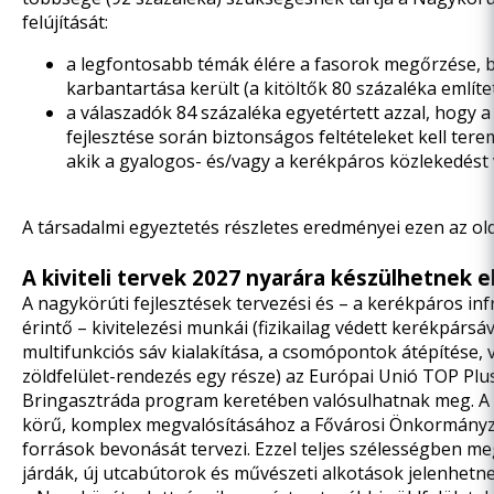
felújítását:
a legfontosabb témák élére a fasorok megőrzése, b
karbantartása került (a kitöltők 80 százaléka említe
a válaszadók 84 százaléka egyetértett azzal, hogy a
fejlesztése során biztonságos feltételeket kell ter
akik a gyalogos- és/vagy a kerékpáros közlekedést 
A társadalmi egyeztetés részletes eredményei
ezen az ol
A kiviteli tervek 2027 nyarára készülhetnek e
A nagykörúti fejlesztések tervezési és – a kerékpáros inf
érintő – kivitelezési munkái (fizikailag védett kerékpársá
multifunkciós sáv kialakítása, a csomópontok átépítése, 
zöldfelület-rendezés egy része) az Európai Unió TOP Plus
Bringasztráda program keretében valósulhatnak meg. A t
körű, komplex megvalósításához a Fővárosi Önkormányz
források bevonását tervezi. Ezzel teljes szélességben m
járdák, új utcabútorok és művészeti alkotások jelenhetn