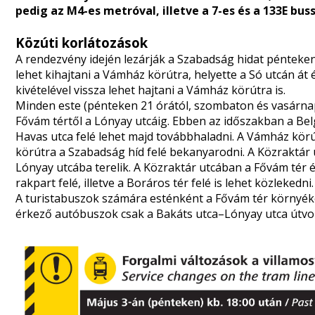
pedig az M4-es metróval, illetve a 7-es és a 133E bus
Közúti korlátozások
A rendezvény idején lezárják a Szabadság hidat pénteken 
lehet kihajtani a Vámház körútra, helyette a Só utcán át 
kivételével vissza lehet hajtani a Vámház körútra is.
Minden este (pénteken 21 órától, szombaton és vasárnap 
Fővám tértől a Lónyay utcáig. Ebben az időszakban a Belgr
Havas utca felé lehet majd továbbhaladni. A Vámház kö
körútra a Szabadság híd felé bekanyarodni. A Közraktár 
Lónyay utcába terelik. A Közraktár utcában a Fővám tér é
rakpart felé, illetve a Boráros tér felé is lehet közlekedni
A turistabuszok számára esténként a Fővám tér környékén
érkező autóbuszok csak a Bakáts utca–Lónyay utca útv