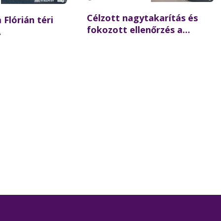
Célzott nagytakarítás és
 Flórián téri
fokozott ellenőrzés a
Batthyány téren –
 újraindulhat a
összehangolt akciót tartott
szaki hídon
partnereivel a BKK