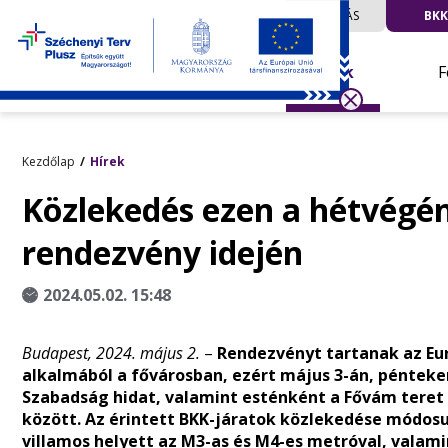
UTAZÁS
BKK
Hírek
F
Kezdőlap
Hírek
Közlekedés ezen a hétvégén
rendezvény idején
2024.05.02. 15:48
Budapest, 2024. május 2.
–
Rendezvényt tartanak az Eur
alkalmából a fővárosban, ezért május 3-án, pénteken 
Szabadság hidat, valamint esténként a Fővám teret 
között. Az érintett BKK-járatok közlekedése módosul.
villamos helyett az M3-as és M4-es metróval, valamin