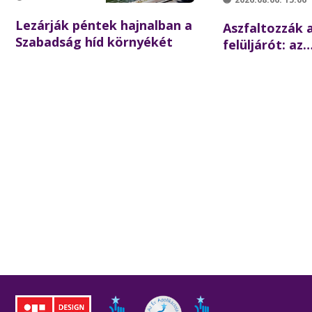
Lezárják péntek hajnalban a
Aszfaltozzák a
Szabadság híd környékét
felüljárót: az
iskolakezdésre
forgalom az é