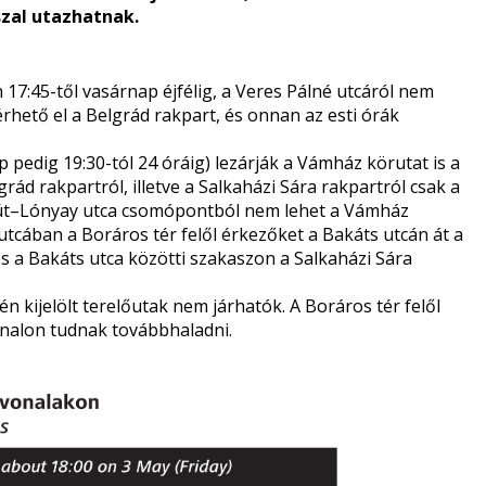
szal utazhatnak.
17:45-től vasárnap éjfélig, a Veres Pálné utcáról nem
érhető el a Belgrád rakpart, és onnan az esti órák
pedig 19:30-tól 24 óráig) lezárják a Vámház körutat is a
ád rakpartról, illetve a Salkaházi Sára rakpartról csak a
rút–Lónyay utca csomópontból nem lehet a Vámház
utcában a Boráros tér felől érkezőket a Bakáts utcán át a
s a Bakáts utca közötti szakaszon a Salkaházi Sára
.
 kijelölt terelőutak nem járhatók. A Boráros tér felől
onalon tudnak továbbhaladni.