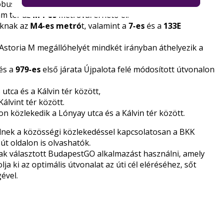
busszal, vagy a
72-es
trolibusszal lehet utazni a Deák
ám tér az
M4-es
metróval érhető el.
óknak az
M4-es metró
t, valamint a
7-es
és a
133E
Astoria M megállóhelyét mindkét irányban áthelyezik a
és a
979-es
első járata Újpalota felé módosított útvonalon
utca és a Kálvin tér között,
Kálvint tér között.
n közlekedik a Lónyay utca és a Kálvin tér között.
ülnek a közösségi közlekedéssel kapcsolatosan a
BKK
zút
oldalon is olvashatók.
ak
választott
BudapestGO alkalmazást
használni, amely
a ki az optimális útvonalat az úti cél eléréséhez, sőt
ével.