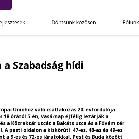
ejlesztések
Döntsünk közösen
Rólunk
 a Szabadság hídi
ópai Unióhoz való csatlakozás 20. évfordulója
18 órától 5-én, vasárnap éjfélig lezárják a
és a Közraktár utcát a Bakáts utca és a Fővám tér
 A pesti oldalon a kiskörúti 47-es, 48-as és 49-es
t a 9-es és 72-es járatokkal, Pest és Buda között