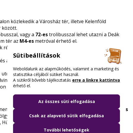
lon közlekedik a Városház tér, illetve Kelenföld
 között.
busszal, vagy a
72-es
trolibusszal lehet utazni a Deák
ám tér az
M4-es
metróval érhető el.
ók részére az
M4-es metró
t, valamint a
7-es
és a
133E
Sütibeállítások
és a
979-es
első járata Újpalota felé módosított
Weboldalunk az alapműködés, valamint a marketing és
utca és a Kálvin tér között,
statisztika céljából sütiket használ.
lvin tér között.
A sütikről bővebb tájékoztatás
erre a linkre kattintva
érhető el.
on közlekedik a Lónyay utca és Kálvin tér között.
Az összes süti elfogadása
nem közlekedik, helyettük a budai oldalon a
61A villamos
lgy és a Városház tér között közlekedik;
Csak az alapvető sütik elfogadása
 Hűvösvölgy és Kelenföld vasútállomás M végállomások
További lehetőségek