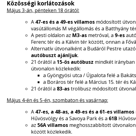
Közösségi korlátozások
Május 3-án, pénteken 18 órától:
A
47-es és a 49-es villamos
módosított útvona
vasútállomás M végállomás és a Batthyány tér
A pesti oldalon az
M3-as
metróval, a
9-es
autó
Ferenc tér és a Kálvin tér között, onnan a Főv
Alternatív útvonalként a Budáról Pestre utaz
autóbuszt ajánljuk
.
21 órától a
15-ös autóbusz
mindkét irányban
útvonalon közlekedik:
a Gyöngyösi utca / Újpalota felé a Bakáts 
a Boráros tér felé a Március 15. tér és Ká
21 órától a
83-as
trolibusz módosított útvonal
Május 4-én és 5-én, szombaton és vasárnap:
A
47-es, a 48-as, a 49-es és a 61-es villamos
Hűvösvölgy és a Savoya Park és a
61B
Hűvösvö
az
56A villamos
meghosszabbított útvonalon,
között közlekedik.