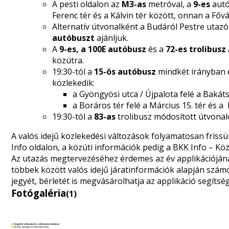
A pesti oldalon az
M3-as
metróval, a
9-es
autó
Ferenc tér és a Kálvin tér között, onnan a Főv
Alternatív útvonalként a Budáról Pestre utaz
autóbuszt
ajánljuk.
A
9-es, a 100E autóbusz
és a
72-es trolibusz
közútra.
19:30-tól a
15-ös autóbusz
mindkét irányban
közlekedik:
a Gyöngyösi utca / Újpalota felé a Bakáts 
a Boráros tér felé a Március 15. tér és a 
19:30-tól a
83-as
trolibusz módosított útvonalo
A valós idejű közlekedési változások folyamatosan friss
Info
oldalon, a közúti információk pedig a
BKK Info – Kö
Az utazás megtervezéséhez érdemes
az év applikációján
többek között valós idejű járatinformációk alapján számolj
jegyét, bérletét is megvásárolhatja az applikáció segítség
Fotógaléria
(1)