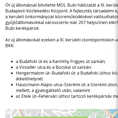
Öt új állomással bővítette MOL Bubi hálózatát a XI. kerül
Budapesti Közlekedési Központ. A fejlesztés társadalmi e
a kerületi önkormányzat közreműködésével valósulhatott
gyűjtőállomásokkal városszerte már 207 helyszínen elé
Bubi kerékpárok.
Az új állomásokat ezeken a XI. kerületi csomópontokon al
BKK:
a Budafoki út és a Karinthy Frigyes út sarkán;
a Vincellér utca és a Bocskai út sarkán;
Hengermalom út–Budafoki út: a Budafoki úthoz köz
átkelőhelynél;
Hauszmann Alajos utca–Szerémi út: a Szerémi úton,
mellett, a gyalogátkelő után, valamint
az Etele út–Fehérvári úthoz tartozó kerékpársáv mel