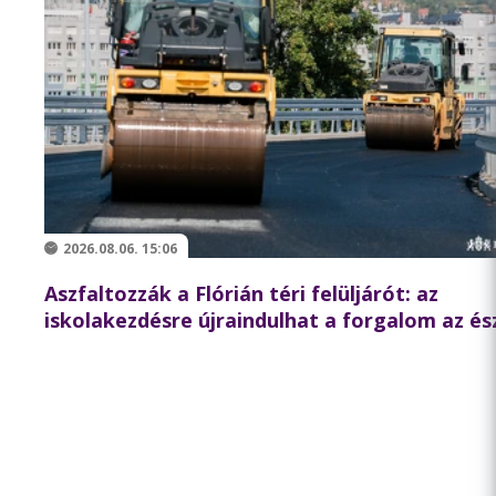
2026.08.06. 15:06
Aszfaltozzák a Flórián téri felüljárót: az
iskolakezdésre újraindulhat a forgalom az és