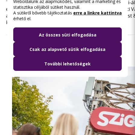
Weboldalunk az alapműködés, valamint a marketing és
Tavaly szeptemberben,
a Mobilitási Héten
a MOL Bubi-á
statisztika céljából sütiket használ.
elérte a 200-at, idén tavasszal pedig még a XIII. kerületi V
A sütikről bővebb tájékoztatás
erre a linkre kattintva
alatt jött létre gyűjtőállomás az EY (korábbi nevén Ernst
érhető el.
közreműködésével.
Az összes süti elfogadása
Csak az alapvető sütik elfogadása
Olvasd el ezt is
További lehetőségek