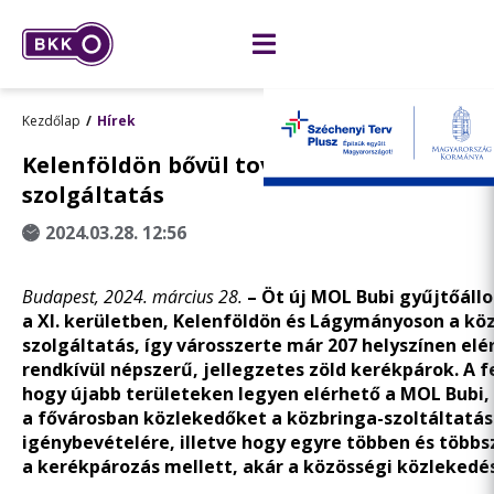
Kezdőlap
Hírek
Kelenföldön bővül tovább a MOL Bubi kö
szolgáltatás
2024.03.28. 12:56
Budapest, 2024. március 28.
– Öt új MOL Bubi gyűjtőáll
a XI. kerületben, Kelenföldön és Lágymányoson a kö
szolgáltatás, így városszerte már 207 helyszínen elé
rendkívül népszerű, jellegzetes zöld kerékpárok. A fe
hogy újabb területeken legyen elérhető a MOL Bubi,
a fővárosban közlekedőket a közbringa-szoltáltatás
igénybevételére, illetve hogy egyre többen és több
a kerékpározás mellett, akár a közösségi közlekedéss