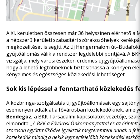
A XI. kerületben összesen már 36 helyszínen elérhető a 
a népszerű kerületi szabadtéri szórakozóhelyek kerékp
megközelítését is segíti. Az új Hengermalom út–Budafoki
gyűjtőállomás válik a rendszer legdélebbi pontjává. A BK
vizsgálja, mely városrészeken érdemes új gyűjtőállomások
hogy a lehető legtöbbeknek biztosíthassa a könnyen elé
kényelmes és egészséges közlekedési lehetőséget.
Sok kis lépéssel a fenntartható közlekedés f
A közbringa-szolgáltatás új gyűjtőállomásait egy sajtóny
eseményen adták át a fővárosban közlekedőknek, amel
Bendegúz,
a BKK Társadalmi kapcsolatok vezetője, szak
elmondta:
„A BKK a Fővárosi Önkormányzattal és az érintett 
szorosan együttműködve igyekszik megteremteni annak a felté
közlekedők mindig a nekik legmegfelelőbb közlekedési eszköz