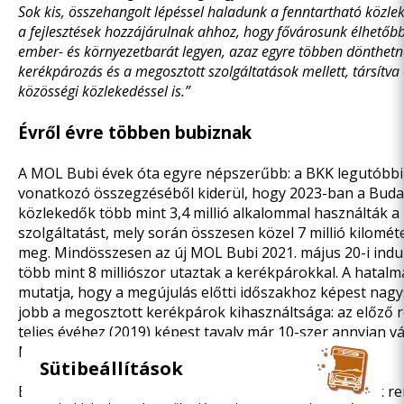
Sok kis, összehangolt lépéssel haladunk a fenntartható közle
a fejlesztések hozzájárulnak ahhoz, hogy fővárosunk élhetőb
ember- és környezetbarát legyen, azaz egyre többen dönthetn
kerékpározás és a megosztott szolgáltatások mellett, társítva
közösségi közlekedéssel is.”
Évről évre többen bubiznak
A MOL Bubi évek óta egyre népszerűbb: a BKK legutóbbi, 
vonatkozó
összegzéséből
kiderül, hogy 2023-ban a Bud
közlekedők több mint 3,4 millió alkalommal használták a
szolgáltatást, mely során összesen közel 7 millió kilométe
meg. Mindösszesen az új MOL Bubi 2021. május 20-i indu
több mint 8 milliószor utaztak a kerékpárokkal. A hatalm
mutatja, hogy a megújulás előtti időszakhoz képest nag
jobb a megosztott kerékpárok kihasználtsága: az előző 
teljes évéhez (2019) képest tavaly már 10-szer annyian vá
MOL Bubit.
Sütibeállítások
Évről évre egyre több gyűjtőállomás áll a felhasználók r