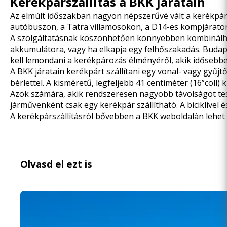
Kerékpárszállítás a BKK járatain
Az elmúlt időszakban nagyon népszerűvé vált a kerékpá
autóbuszon, a Tatra villamosokon, a D14-es kompjáraton é
A szolgáltatásnak köszönhetően könnyebben kombinálható 
akkumulátora, vagy ha elkapja egy felhőszakadás. Budape
kell lemondani a kerékpározás élményéről, akik idősebbe
A BKK járatain kerékpárt szállítani egy vonal- vagy gyűjtő
bérlettel. A kisméretű, legfeljebb 41 centiméter (16”coll
Azok számára, akik rendszeresen nagyobb távolságot te
járművenként csak egy kerékpár szállítható. A biciklive
A kerékpárszállításról bővebben
a BKK weboldalán
lehet 
Olvasd el ezt is