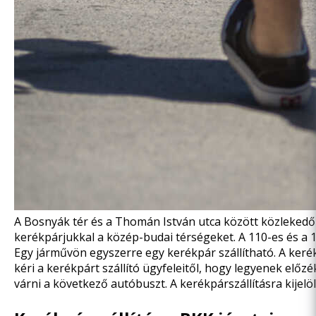
A Bosnyák tér és a Thomán István utca között közlekedő 
kerékpárjukkal a közép-budai térségeket. A 110-es és a 112
Egy járművön egyszerre egy kerékpár szállítható. A kerék
kéri a kerékpárt szállító ügyfeleitől, hogy legyenek elő
várni a következő autóbuszt. A kerékpárszállításra kijelö