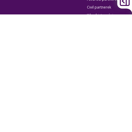
Civil partnerek
Kiberbiztonsági
auditigazolás
Egyéb
Átláthatóság
Oldaltérkép
Akadálymentes beállítások
Sütibeállítások
BKK Budapesti Közlekedési Központ
Zártkörűen Működő Részvénytársaság
Cégjegyzékszám:
01-10-046840
Cím:
1075 Budapest, Rumbach Sebestyén utca 19-21
Telefon:
+36 1 3 255 255
E-mail:
bkk@bkk.hu
© 2011-2026 BKK