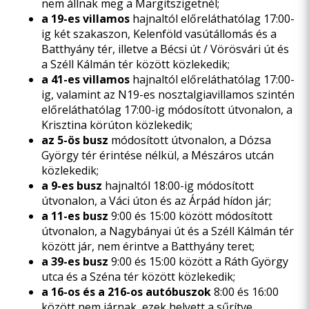
nem állnak meg a Margitszigetnél;
a 19-es villamos
hajnaltól előreláthatólag 17:00-
ig két szakaszon, Kelenföld vasútállomás és a
Batthyány tér, illetve a Bécsi út / Vörösvári út és
a Széll Kálmán tér között közlekedik;
a 41-es villamos
hajnaltól előreláthatólag 17:00-
ig, valamint az N19-es nosztalgiavillamos szintén
előreláthatólag 17:00-ig módosított útvonalon, a
Krisztina körúton közlekedik;
az 5-ös busz
módosított útvonalon, a Dózsa
György tér érintése nélkül, a Mészáros utcán
közlekedik;
a 9-es busz
hajnaltól 18:00-ig módosított
útvonalon, a Váci úton és az Árpád hídon jár;
a 11-es busz
9:00 és 15:00 között módosított
útvonalon, a Nagybányai út és a Széll Kálmán tér
között jár, nem érintve a Batthyány teret;
a 39-es busz
9:00 és 15:00 között a Ráth György
utca és a Széna tér között közlekedik;
a 16-os és a 216-os autóbuszok
8:00 és 16:00
között nem járnak, ezek helyett a sűrítve