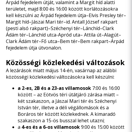
Árpád fejedelem útját, valamint a Margit híd alatti
területet, majd 8:00 és 16:00 között korlátozásokra
kell készülni az Árpád fejedelem útja–Elvis Presley tér–
Margit híd–Jászai Mari tér–id. Antall József rakpart
(pesti alsó rakpart)–Széchenyi tér–Lánchíd–Clark
Ádám tér–Lánchíd utca-Apród uta– Attila út–Alagút–
Clark Ádám tér–Fő utca–Bem tér–Bem rakpart–Árpád
fejedelem útja útvonalon.
Közösségi közlekedési változások
A lezárások miatt május 14-én, vasárnap az alábbi
közösségi közlekedési változásokra kell készülni:
a 2-es, 2B és a 23-as villamosok
7:00 és 16:00
között – az Eötvös téri útátjáró zárása miatt –
két szakaszon, a Jászai Mari tér és Széchenyi
István tér, illetve a déli végállomások és a
Boráros tér között közlekednek. A kimaradó
szakaszon a 15-ös busszal lehet utazni;
a
4-es és a 6-os villamosok
9:00 és 15:00 között