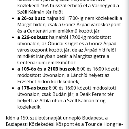
közlekedő 16A busszal érhető el a Várnegyed a
Széll Kálmán tér felől;
a 26-os busz
hajnaltól 17:00-ig nem közlekedik a
Margit hídon, csak a Göncz Árpád városközpont
és a Centenáriumi emlékmű között jár;
a 226-os busz
hajnaltól 17:00-ig módosított
útvonalon, az Óbudai-sziget és a Göncz Árpád
városközpont között jár, de az Árpád híd felől
mindkét irányban betér a Margitszigetre a
Centenáriumi emlékműhöz;
a 105-ös és a 210B buszok
8:00 és 16:00 között
módosított útvonalon, a Lánchíd helyett az
Erzsébet hídon közlekednek;
a 178-as busz
8:00 és 16:00 között módosított
útvonalon, csak Budán jár, a Deák Ferenc tér
helyett az Attila úton a Széll Kálmán térig
közlekedik.
Idén a 150. születésnapját ünneplő Budapest, a
Budapesti Közlekedési Központ és a Tour de Hongrie-