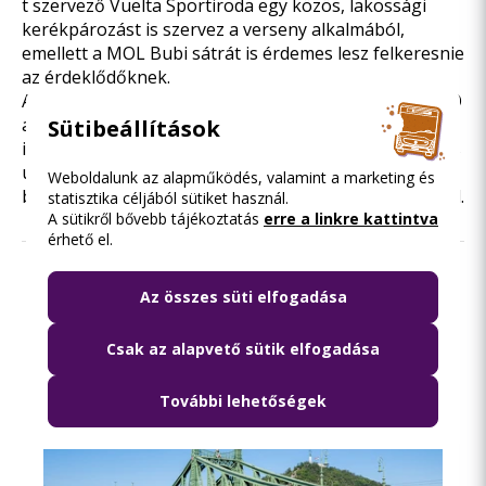
t szervező Vuelta Sportiroda egy közös,
lakossági
kerékpározást
is szervez a verseny alkalmából,
emellett a MOL Bubi sátrát is érdemes lesz felkeresnie
az érdeklődőknek.
Az utazás megtervezéséhez is érdemes
a BudapestGO
alkalmazást
használni, amely többek között valós
Sütibeállítások
idejű járatinformációk alapján számolja ki az optimális
útvonalat az úti cél eléréséhez, de akár jegyét,
Weboldalunk az alapműködés, valamint a marketing és
bérletét is megvásárolhatja az applikáció segítségével.
statisztika céljából sütiket használ.
A sütikről bővebb tájékoztatás
erre a linkre kattintva
érhető el.
Olvasd el ezt is
Az összes süti elfogadása
Csak az alapvető sütik elfogadása
További lehetőségek