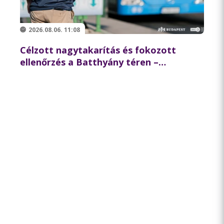
2026.08.06. 11:08
Célzott nagytakarítás és fokozott
ellenőrzés a Batthyány téren –
összehangolt akciót tartott
partnereivel a BKK