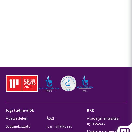
Jogi tudnivalók
BKK
Adatvédelem
ÁSZF
Akadálymentesítési
nyilatkozat
Sütitájékoztató
Jogi nyilatkozat
Fővárosi partnerek