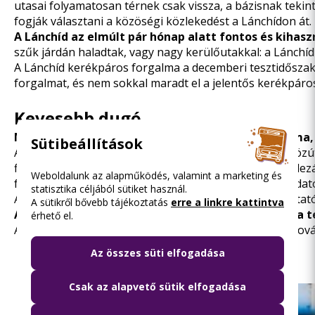
utasai folyamatosan térnek csak vissza, a bázisnak teki
fogják választani a közöségi közlekedést a Lánchídon át.
A Lánchíd az elmúlt pár hónap alatt fontos és kihas
szűk járdán haladtak, vagy nagy kerülőutakkal: a Lánchíd
A Lánchíd kerékpáros forgalma a decemberi tesztidőszak 
forgalmat, és nem sokkal maradt el a jelentős kerékpáros 
Kevesebb dugó
Mind a budapesti hidak összesített közúti forgalma
Sütibeállítások
A Lánchíd szerepe a budapesti Duna-hidak között a közút
fizikai adottságai. 2019 őszéhez viszonyítva a Lánchíd l
Weboldalunk az alapműködés, valamint a marketing és
forgalma tovább csökkent, a Lánchíd lezárása előtti ada
statisztika céljából sütiket használ.
A Waze adatai alapján a közúti forgalom torlódási mutat
A sütikről bővebb tájékoztatás
erre a linkre kattintva
A fenti eredmények ismeretében a BKK javaslata a te
érhető el.
A BKK javaslatáról és a társaság jelentéséről minden to
Fotógaléria
(3)
Az összes süti elfogadása
Csak az alapvető sütik elfogadása