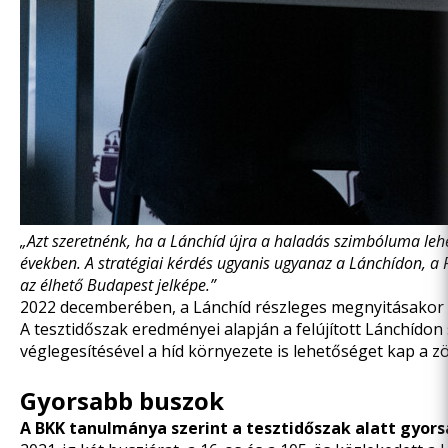
„Azt szeretnénk, ha a Lánchíd újra a haladás szimbóluma le
években. A stratégiai kérdés ugyanis ugyanaz a Lánchídon, a 
az élhető Budapest jelképe.”
2022 decemberében, a Lánchíd részleges megnyitásakor
A tesztidőszak eredményei alapján a felújított Lánchído
véglegesítésével a híd környezete is lehetőséget kap a 
Gyorsabb buszok
A BKK tanulmánya szerint a tesztidőszak alatt gyors