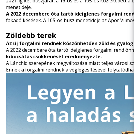
2021-ig két buszjárat, a 16-os és a 105-ös közlekedett a
menetideje.
A 2022 decembere óta tartó ideiglenes forgalmi re
fakadó késések. A 105-ös busz menetideje az Apor Vilmos
Zöldebb terek
Az új forgalmi rendnek köszönhetően zöld és gyalogos
A 2022 decembere óta tartó ideiglenes forgalmi rend önm
kibocsátás csökkenését eredményezte.
A Lánchíd szerepének megváltozása miatt teljes városi s
Ennek a forgalmi rendnek a véglegesítésével folytatódha