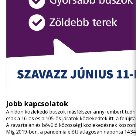
Jobb kapcsolatok
A hídon közlekedő buszok másfélszer annyi embert tudnak
csak a 16-os és a 105-ös járatok közlekedtek itt, a felújí
A zavartalan és bővülő közösségi közlekedésnek köszönh
Míg 2019-ben, a pandémia előtt átlagosan naponta 14 34