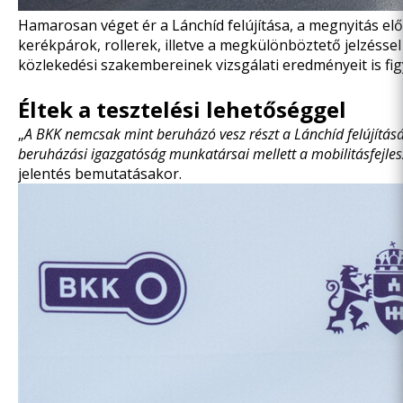
Hamarosan véget ér a Lánchíd felújítása, a megnyitás el
kerékpárok, rollerek, illetve a megkülönböztető jelzéss
közlekedési szakembereinek vizsgálati eredményeit is f
Éltek a tesztelési lehetőséggel
„
A BKK nemcsak mint beruházó vesz részt a Lánchíd felújításá
beruházási igazgatóság munkatársai mellett a mobilitásfejles
jelentés bemutatásakor.