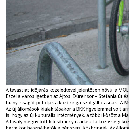
A tavaszias időjárás közeledtével jelentősen bővül a MOL
Ezzel a Városligetben az Ajtósi Dürer sor – Stefánia út é
hiányosságát pótolják a közbringa-szolgáltatásnak. A MOL
Az új állomások kialakításakor a BKK figyelemmel volt arr
is, hogy az új kulturális intézmények, a többi között a M
A tavaly megnyitott létesítmény ráadásul a közösségi kö
bármikor használhatók a népszerű közbringák. Az állomá