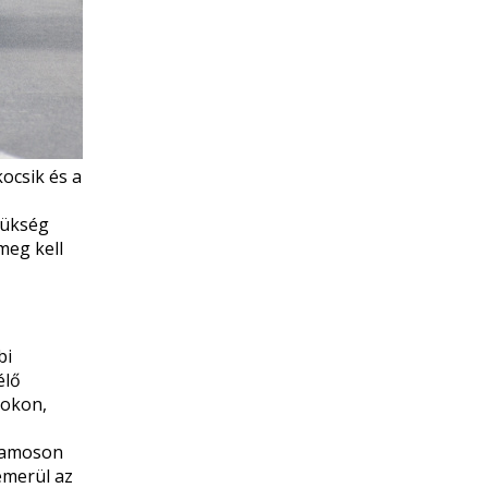
kocsik és a
zükség
meg kell
bi
élő
sokon,
llamoson
lemerül az