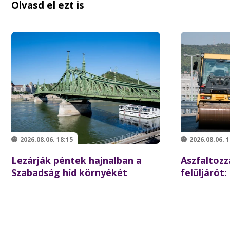
Olvasd el ezt is
2026.08.06. 18:15
2026.08.06. 1
Lezárják péntek hajnalban a
Aszfaltozz
Szabadság híd környékét
felüljárót:
iskolakezd
forgalom a