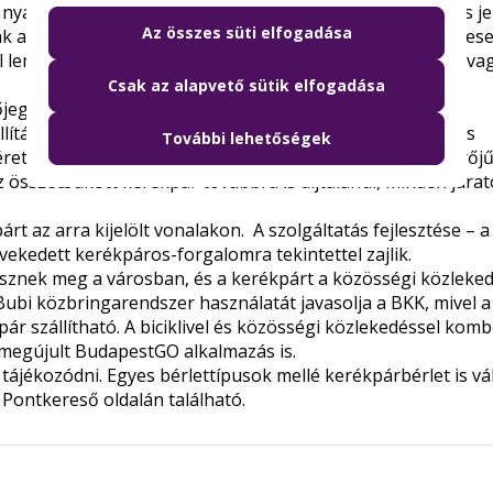
yári felhőszakadás. Budapest hegyvidéki területein az is je
Az összes süti elfogadása
k a hegyről, de hazafelé, emelkedőn felfelé már kényelmes
ll lemondani a kerékpározás élményéről, akik idősebbek, va
Csak az alapvető sütik elfogadása
jegy érvényesítésével, illetve kerékpárbérlettel lehet. A
ításért is fizetni kell, tehát a kerékpárral közlekedőnek is
További lehetőségek
éretű, legfeljebb 41 centiméter (16”coll) külső kerékátmérőj
z összecsukott kerékpár továbbra is díjtalanul, minden jára
t az arra kijelölt vonalakon. A szolgáltatás fejlesztése – 
kedett kerékpáros-forgalomra tekintettel zajlik.
sznek meg a városban, és a kerékpárt a közösségi közleked
ubi közbringarendszer használatát javasolja a BKK, mivel a
 szállítható. A biciklivel és közösségi közlekedéssel komb
megújult BudapestGO alkalmazás is.
 tájékozódni. Egyes bérlettípusok mellé kerékpárbérlet is vá
 Pontkereső
oldalán található.