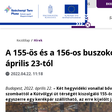
UTAZÁS
BKK
Hírek
F
Kezdőlap
Hírek
A 155-ös és a 156-os buszoko
április 23-tól
2022.04.22. 11:18
Budapest, 2022. április 22.
– Két hegyvidéki vonallal bőv
szombattól a Kútvölgyi út térségét kiszolgáló 155-ös 
egyszerre egy kerékpár szállítható, az erre kijelölt 