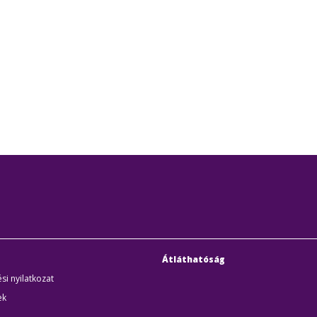
Átláthatóság
si nyilatkozat
ek