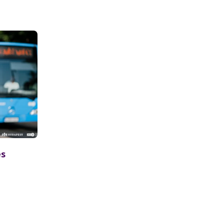
és
rtott