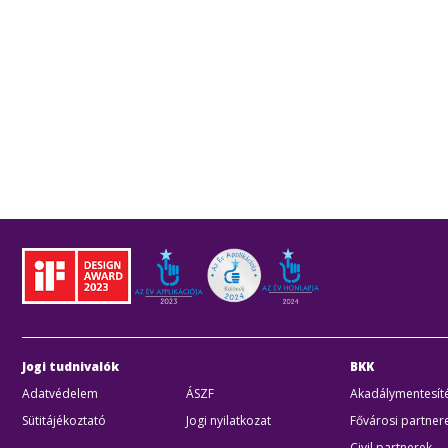
Jogi tudnivalók
BKK
Adatvédelem
ÁSZF
Akadálymentesíté
Sütitájékoztató
Jogi nyilatkozat
Fővárosi partner
Civil partnerek