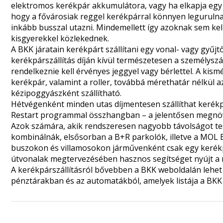
elektromos kerékpár akkumulátora, vagy ha elkapja egy n
hogy a fővárosiak reggel kerékpárral könnyen legurulna
inkább busszal utazni. Mindemellett így azoknak sem ke
kisgyerekkel közlekednek.
A BKK járatain kerékpárt szállítani egy vonal- vagy gyűjtő
kerékpárszállítás díján kívül természetesen a személyszáll
rendelkeznie kell érvényes jeggyel vagy bérlettel. A kism
kerékpár, valamint a roller, továbbá mérethatár nélkül a
kézipoggyászként szállítható.
Hétvégenként minden utas díjmentesen szállíthat kerékpár
Restart programmal összhangban – a jelentősen megnöve
Azok számára, akik rendszeresen nagyobb távolságot te
kombinálnák, elsősorban a B+R parkolók, illetve a MOL B
buszokon és villamosokon járművenként csak egy kerékpár
útvonalak megtervezésében hasznos segítséget nyújt a 
A kerékpárszállításról bővebben a
BKK weboldalán
lehet
pénztárakban és az automatákból, amelyek listája a
BKK