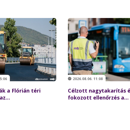
5:06
2026.08.06. 11:08
ák a Flórián téri
Célzott nagytakarítás 
 az
fokozott ellenőrzés a
ésre újraindulhat a
Batthyány téren –
z északi hídon
összehangolt akciót ta
partnereivel a BKK