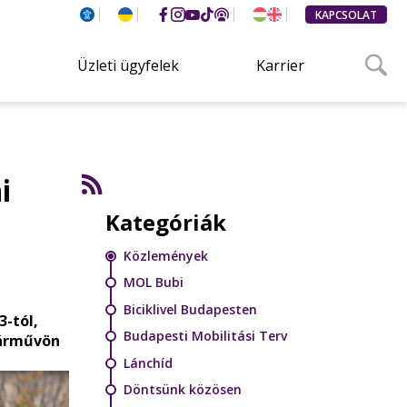
KAPCSOLAT
Üzleti ügyfelek
Karrier
i
Kategóriák
Közlemények
MOL Bubi
Biciklivel Budapesten
3-tól,
Budapesti Mobilitási Terv
 járművön
Lánchíd
Döntsünk közösen