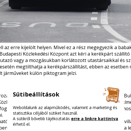
l az erre kijelölt helyen. Mivel ez a rész megegyezik a baba
Budapesti Közlekedési Központ azt kéri a kerékpárt szállító
 utazó vagy a mozgásukban korlátozott utastársaikkal és s
 esetén megtilthatja a kerékpárszállítást, ebben az esetben 
lt járműveket külön piktogram jelzi.
Sütibeállítások
ározás Budapesten: egyre többen használják mind a MOL Bu
i Közlekedési Központ támogatja a XXI. századi, környezetkím
Weboldalunk az alapműködés, valamint a marketing és
 fogaskerekűn, a HÉV-en, több autóbuszon, a Tatra villamo
statisztika céljából sütiket használ.
i.
A sütikről bővebb tájékoztatás
erre a linkre kattintva
ó az egyéni és a közösségi közlekedés. A buszon vagy vi
érhető el.
en lehet előnyös. Ilyen például, ha valaki defektet kap, ha 