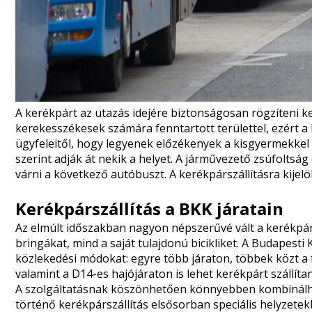
A kerékpárt az utazás idejére biztonságosan rögzíteni kel
kerekesszékesek számára fenntartott területtel, ezért a 
ügyfeleitől, hogy legyenek előzékenyek a kisgyermekkel
szerint adják át nekik a helyet. A járművezető zsúfoltság
várni a következő autóbuszt. A kerékpárszállításra kijelö
Kerékpárszállítás a BKK járatain
Az elmúlt időszakban nagyon népszerűvé vált a kerékp
bringákat, mind a saját tulajdonú bicikliket. A Budapest
közlekedési módokat: egyre több járaton, többek közt a
valamint a D14-es hajójáraton is lehet kerékpárt szállítan
A szolgáltatásnak köszönhetően könnyebben kombinálhat
történő kerékpárszállítás elsősorban speciális helyzetekb