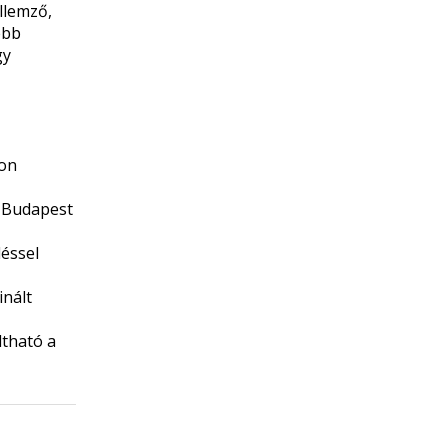
llemző,
ebb
gy
ű
ton
a Budapest
éssel
inált
ltható a