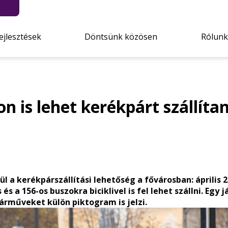
ejlesztések
Döntsünk közösen
Rólunk
n is lehet kerékpárt szállítan
ül a kerékpárszállítási lehetőség a fővárosban: április 2
és a 156-os buszokra biciklivel is fel lehet szállni. Egy
járműveket külön piktogram is jelzi.