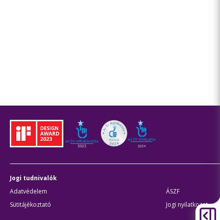
Jogi tudnivalók
Adatvédelem
ÁSZF
Sütitájékoztató
Jogi nyilatkozat