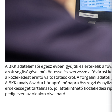
A BKK adatelemzői egész évben gyűjtik és értékelik a f
azok segítségével működtesse és szervezze a fővárosi kö
a közlekedést érintő változtatásokról. A forgalmi adatok
A BKK tavaly ősz óta hónapról hónapra összegzi és nyil
érdekességet tartalmazó, jól áttekinthető közlekedési r
pedig
ezen az oldalon
olvasható.