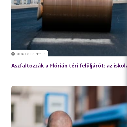
2026.08.06. 15:06
Aszfaltozzák a Flórián téri felüljárót: az isk