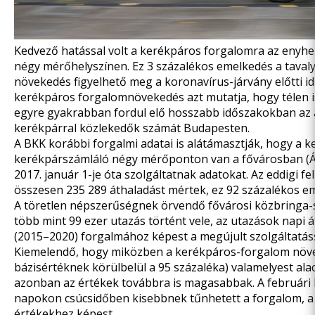
Kedvező hatással volt a kerékpáros forgalomra az enyhe t
négy mérőhelyszínen. Ez 3 százalékos emelkedés a tavaly
növekedés figyelhető meg a koronavírus-járvány előtti idő
kerékpáros forgalomnövekedés azt mutatja, hogy télen i
egyre gyakrabban fordul elő hosszabb időszakokban az á
kerékpárral közlekedők számát Budapesten.
A BKK
korábbi forgalmi adatai
is alátámasztják, hogy a 
kerékpárszámláló négy mérőponton van a fővárosban (Ár
2017. január 1-je óta szolgáltatnak adatokat. Az eddigi fe
összesen 235 289 áthaladást mértek, ez 92 százalékos em
A töretlen népszerűségnek örvendő fővárosi közbringa-s
több mint 99 ezer utazás történt vele, az utazások napi 
(2015–2020) forgalmához képest a megújult szolgáltatás
Kiemelendő, hogy miközben a kerékpáros-forgalom növek
bázisértéknek körülbelül a 95 százaléka) valamelyest alac
azonban az értékek továbbra is magasabbak. A februári 
napokon csúcsidőben kisebbnek tűnhetett a forgalom, a
értékekhez képest.