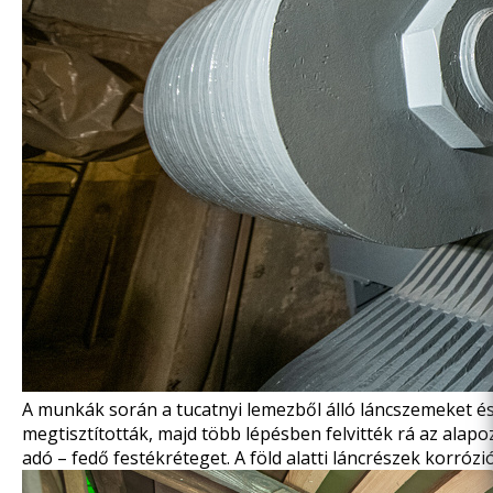
A munkák során a tucatnyi lemezből álló láncszemeket é
megtisztították, majd több lépésben felvitték rá az alap
adó – fedő festékréteget. A föld alatti láncrészek korróz