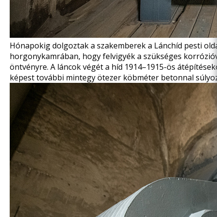
Hónapokig dolgoztak a szakemberek a Lánchíd pesti olda
horgonykamrában, hogy felvigyék a szükséges korrózióvéd
öntvényre. A láncok végét a híd 1914–1915-ös átépítése
képest további mintegy ötezer köbméter betonnal súlyoz