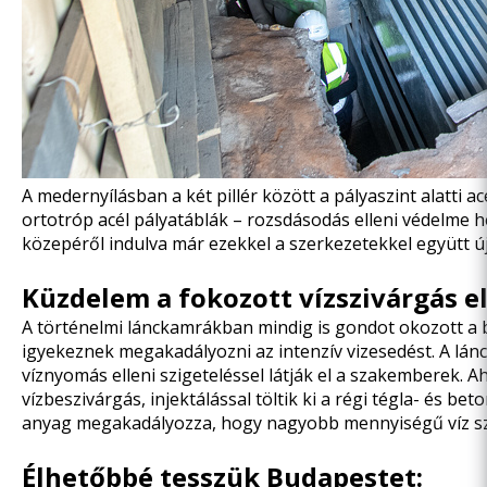
A medernyílásban a két pillér között a pályaszint alatti ac
ortotróp acél pályatáblák
– rozsdásodás elleni védelme h
közepéről indulva már ezekkel a szerkezetekkel együtt ú
Küzdelem a fokozott vízszivárgás e
A történelmi lánckamrákban mindig is gondot okozott a be
igyekeznek megakadályozni az intenzív vizesedést. A lán
víznyomás elleni szigeteléssel látják el a szakemberek. A
vízbeszivárgás, injektálással töltik ki a régi tégla- és b
anyag megakadályozza, hogy nagyobb mennyiségű víz szi
Élhetőbbé tesszük Budapestet: