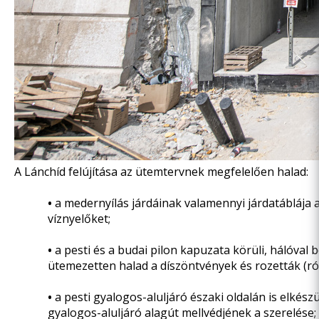
A Lánchíd felújítása az ütemtervnek megfelelően halad:
•
a medernyílás járdáinak valamennyi járdatáblája 
víznyelőket;
•
a pesti és a budai pilon kapuzata körüli, hálóval 
ütemezetten halad a díszöntvények és rozetták (ró
•
a pesti gyalogos-aluljáró északi oldalán is elkész
gyalogos-aluljáró alagút mellvédjének a szerelése;