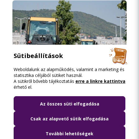
Sütibeállítások
Weboldalunk az alapműködés, valamint a marketing és
statisztika céljából sütiket használ.
A sütikről bővebb tájékoztatás
erre a linkre kattintva
2026.08.06. 15:06
érhető el.
Aszfaltozzák a Flórián téri felüljárót: az
iskolakezdésre újraindulhat a forgalom
Az összes süti elfogadása
az északi hídon
Csak az alapvető sütik elfogadása
További lehetőségek