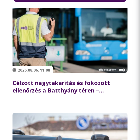
2026.08.06. 11:08
Célzott nagytakarítás és fokozott
ellenőrzés a Batthyány téren –
összehangolt akciót tartott
partnereivel a BKK