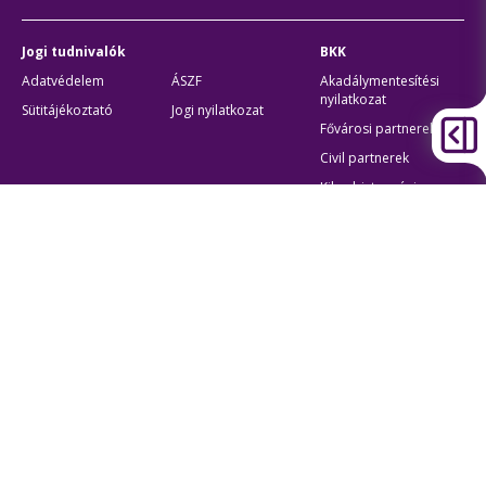
Jogi tudnivalók
BKK
Adatvédelem
ÁSZF
Akadálymentesítési
nyilatkozat
Sütitájékoztató
Jogi nyilatkozat
Fővárosi partnerek
Civil partnerek
Kiberbiztonsági
auditigazolás
Egyéb
Átláthatóság
Oldaltérkép
Akadálymentes beállítások
Sütibeállítások
BKK Budapesti Közlekedési Központ
Zártkörűen Működő Részvénytársaság
Cégjegyzékszám:
01-10-046840
Cím:
1075 Budapest, Rumbach Sebestyén utca 19-21