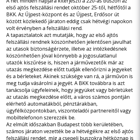
A hét minden napjára kiterjeszti a 220-as buszon az
első ajtós felszállási rendet október 25-től, hétfőtől a
BKK. Az Újpest-központ és az Újpest, Erdősor út
között közlekedő járaton eddig csak hétvégi napokon
volt érvényben a felszállási rend.
A tapasztalatok azt mutatják, hogy az első ajtós
felszállási rendnek köszönhetően jelentősen javulhat
az utasok biztonságérzete, illetve az intézkedésnek
köszönhetően jóval könnyebb a jogosulatlanul
utazók kiszűrése is, hiszen a járművezetők már az
utazás megkezdése előtt tudják ellenőrizni a jegyeket
és a bérleteket. Akinek szüksége van rá, a járművön is
meg tudja vásárolni a jegyét. A BKK továbbra is azt
tanácsolja ügyfeleinek, hogy jegyüket vagy bérletüket
az utazás megkezdése előtt, a város számos pontján
elérhető automatákból, pénztárakban,
ügyfélközpontokban, viszonteladói partnereitől vagy
mobiltelefonon szerezzék be.
Az elmúlt időszakban Budapest több kerületében,
számos járaton vezették be a hétvégékre az első ajtós
felszállási rendet, míg a csepeli buszokra hétköznap is