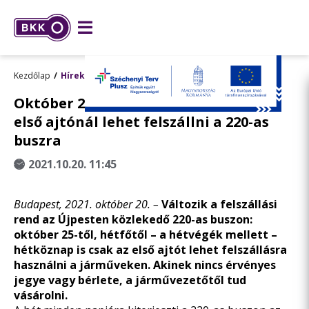
Kezdőlap
Hírek
Október 25-től hétköznap is csak az
első ajtónál lehet felszállni a 220-as
buszra
2021.10.20. 11:45
Budapest, 2021. október 20. –
Változik a felszállási
rend az Újpesten közlekedő 220-as buszon:
október 25-től, hétfőtől – a hétvégék mellett –
hétköznap is csak az első ajtót lehet felszállásra
használni a járműveken. Akinek nincs érvényes
jegye vagy bérlete, a járművezetőtől tud
vásárolni.