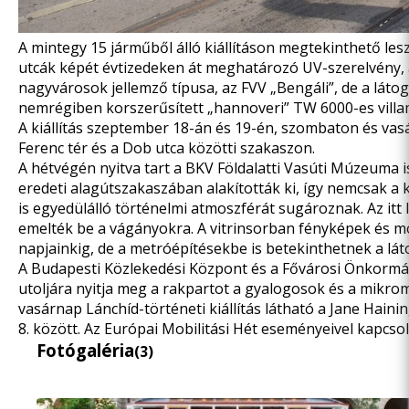
A mintegy 15 járműből álló kiállításon megtekinthető les
utcák képét évtizedeken át meghatározó UV-szerelvény, a
nagyvárosok jellemző típusa, az FVV „Bengáli”, de a láto
nemrégiben korszerűsített „hannoveri” TW 6000-es villa
A kiállítás szeptember 18-án és 19-én, szombaton és vas
Ferenc tér és a Dob utca közötti szakaszon.
A hétvégén nyitva tart a BKV Földalatti Vasúti Múzeuma is 
eredeti alagútszakaszában alakították ki, így nemcsak a 
is egyedülálló történelmi atmoszférát sugároznak. Az itt
emelték be a vágányokra. A vitrinsorban fényképek és mod
napjainkig, de a metróépítésekbe is betekinthetnek a látog
A Budapesti Közlekedési Központ és a Fővárosi Önkormá
utoljára nyitja meg a rakpartot a gyalogosok és a mikro
vasárnap Lánchíd-történeti kiállítás látható a Jane Hain
8. között. Az Európai Mobilitási Hét eseményeivel kapcs
Fotógaléria
(3)