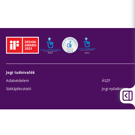
Jogi tudnivalók
Adatvédelem
ÁSZF
Sütitájékoztató
Jogi nyilatkozat
Átláthatóság