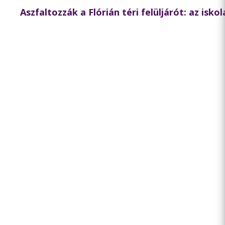
Aszfaltozzák a Flórián téri felüljárót: az isk