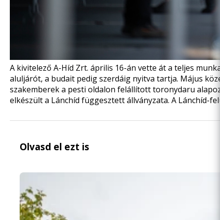
A kivitelező A-Híd Zrt. április 16-án vette át
a teljes munk
aluljárót, a budait pedig szerdáig nyitva tartja. Május k
szakemberek a pesti oldalon felállított toronydaru alap
elkészült
a Lánchíd függesztett állványzata.
A Lánchíd-fel
Olvasd el ezt is