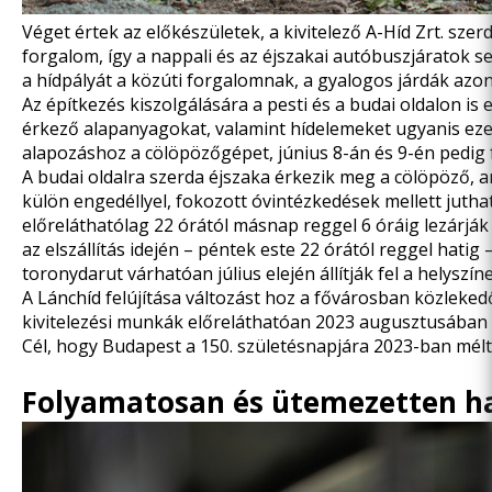
Véget értek az előkészületek, a kivitelező A-Híd Zrt. szer
forgalom, így a nappali és az éjszakai autóbuszjáratok
a hídpályát a közúti forgalomnak, a gyalogos járdák azo
Az építkezés kiszolgálására a pesti és a budai oldalon is 
érkező alapanyagokat, valamint hídelemeket ugyanis eze
alapozáshoz
a cölöpözőgépet,
június 8-án és 9-én pedig
A budai oldalra szerda éjszaka érkezik meg a cölöpöző, a
külön engedéllyel, fokozott óvintézkedések mellett juthat
előreláthatólag 22 órától másnap reggel 6 óráig lezárják 
az elszállítás idején – péntek este 22 órától reggel hatig
toronydarut várhatóan július elején állítják fel a helyszín
A Lánchíd felújítása változást hoz a fővárosban közleked
kivitelezési munkák előreláthatóan 2023 augusztusában f
Cél, hogy Budapest a 150. születésnapjára 2023-ban mél
Folyamatosan és ütemezetten h