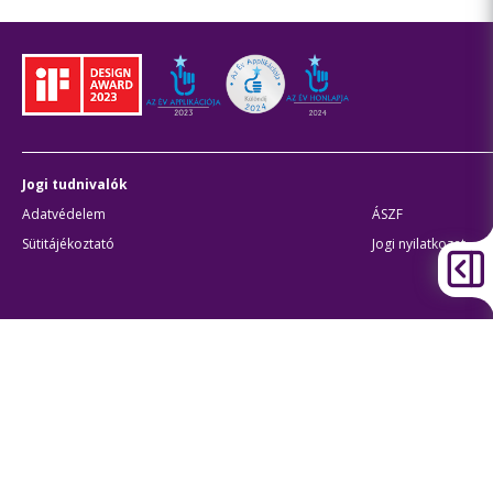
Jogi tudnivalók
Adatvédelem
ÁSZF
Sütitájékoztató
Jogi nyilatkozat
Átláthatóság
Akadálymentes beállítások