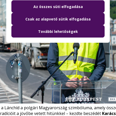
Az összes süti elfogadása
Csak az alapvető sütik elfogadása
További lehetőségek
 a Lánchíd a polgári Magyarország szimbóluma, amely össz
adícióit a jövőbe vetett hitünkkel – kezdte beszédét
Karác