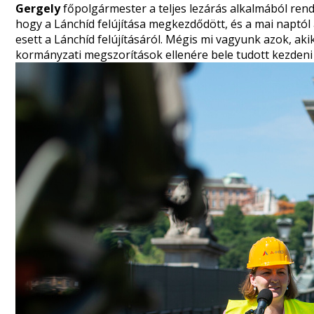
Gergely
főpolgármester a teljes lezárás alkalmából rend
hogy a Lánchíd felújítása megkezdődött, és a mai naptól
esett a Lánchíd felújításáról. Mégis mi vagyunk azok, aki
kormányzati megszorítások ellenére bele tudott kezdeni a