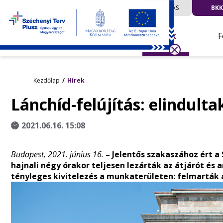
UTAZÁS
BKK
Hírek
F
Kezdőlap
Hírek
Lánchíd-felújítás: elindult
2021.06.16. 15:08
Budapest, 2021. június 16.
– Jelentős szakaszához ért a 
hajnali négy órakor teljesen lezárták az átjárót és 
tényleges kivitelezés a munkaterületen: felmarták a