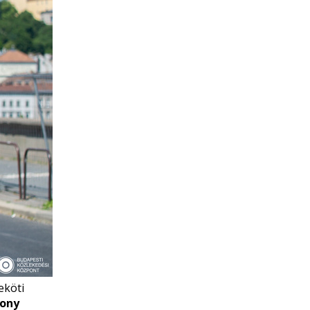
eköti
sony