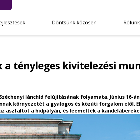
ejlesztések
Döntsünk közösen
Rólunk
ak a tényleges kivitelezési mu
Széchenyi lánchíd felújításának folyamata. Június 16-án
annak környezetét a gyalogos és közúti forgalom elől. El
z aszfaltot a hídpályán, és leemelték a kandelábereke