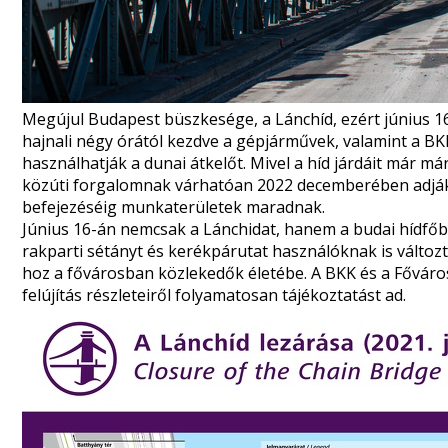
Megújul Budapest büszkesége, a Lánchíd, ezért június 16-á
hajnali négy órától kezdve a gépjárművek, valamint a BKK
használhatják a dunai átkelőt. Mivel a híd járdáit már má
közúti forgalomnak várhatóan 2022 decemberében adják v
befejezéséig munkaterületek maradnak.
Június 16-án nemcsak a Lánchidat, hanem a budai hídfőbe
rakparti sétányt és kerékpárutat használóknak is változt
hoz a fővárosban közlekedők életébe. A BKK és a Főváro
felújítás részleteiről folyamatosan tájékoztatást ad.