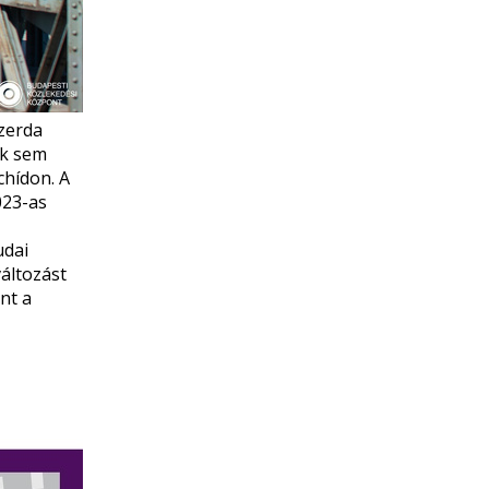
Szerda
ők sem
chídon. A
023-as
udai
változást
nt a