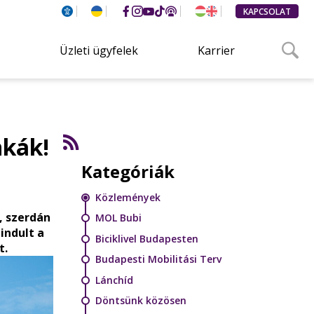
KAPCSOLAT
Üzleti ügyfelek
Karrier
nkák!
Kategóriák
Közlemények
, szerdán
MOL Bubi
indult a
Biciklivel Budapesten
t.
Budapesti Mobilitási Terv
Lánchíd
Döntsünk közösen