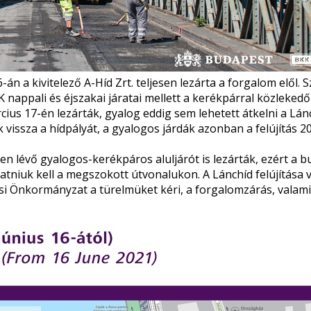
n a kivitelező A-Híd Zrt. teljesen lezárta a forgalom elől. 
 nappali és éjszakai járatai mellett a kerékpárral közleked
rcius 17-én lezárták, gyalog eddig sem lehetett átkelni a Lán
issza a hídpályát, a gyalogos járdák azonban a felújítás 2
n lévő gyalogos-kerékpáros aluljárót is lezárták, ezért a b
atniuk kell a megszokott útvonalukon. A Lánchíd felújítása 
si Önkormányzat a türelmüket kéri,
a forgalomzárás,
valami