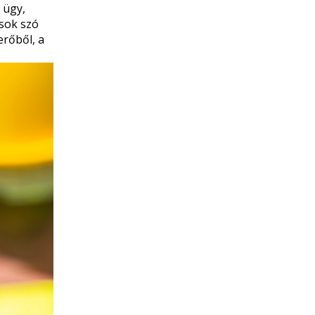
 ügy,
 sok szó
erőből, a