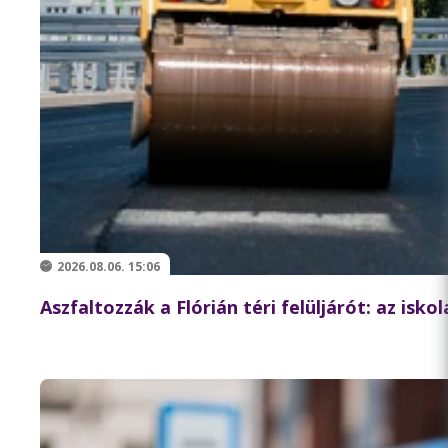
2026.08.06. 15:06
Aszfaltozzák a Flórián téri felüljárót: az isk