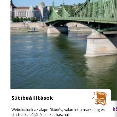
Sütibeállítások
2026.08.06. 18:15
Lezárják péntek hajnalban a Szabadság híd 
Weboldalunk az alapműködés, valamint a marketing és
statisztika céljából sütiket használ.