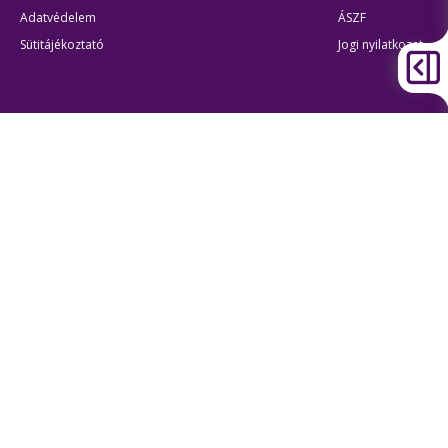
Adatvédelem
ÁSZF
Sütitájékoztató
Jogi nyilatkozat
Átláthatóság
Akadálymentes beállítások
BKK Budapesti Közlekedési Központ
Zártkörűen Működő Részvénytársaság
Cégjegyzékszám:
01-10-046840
Cím:
1075 Budapest, Rumbach Sebestyén utca 19-21
Telefon:
+36 1 3 255 255
E-mail:
bkk@bkk.hu