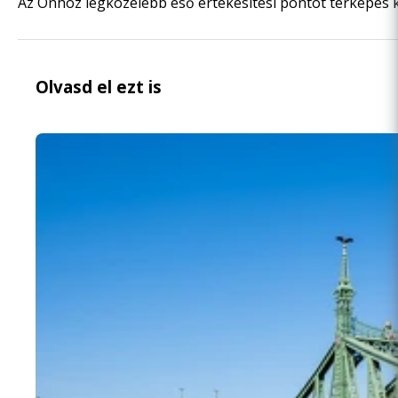
Az Önhöz legközelebb eső értékesítési pontot
térképes 
Olvasd el ezt is