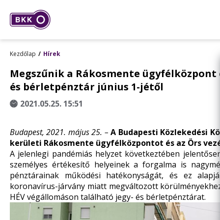
Kezdőlap
Hírek
Megszűnik a Rákosmente ügyfélközpont és
és bérletpénztár június 1-jétől
2021.05.25. 15:51
Budapest, 2021. május 25. –
A Budapesti Közlekedési Kö
kerületi Rákosmente ügyfélközpontot és az Örs vezé
A jelenlegi pandémiás helyzet következtében jelentőse
személyes értékesítő helyeinek a forgalma is nagymé
pénztárainak működési hatékonyságát, és ez alapjá
koronavírus-járvány miatt megváltozott körülményekhez,
HÉV végállomáson található jegy- és bérletpénztárat.