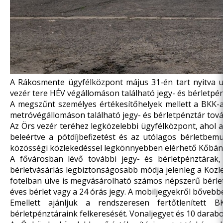
A Rákosmente ügyfélközpont május 31-én tart nyitva uto
vezér tere HÉV végállomáson található jegy- és bérletpénz
A megszűnt személyes értékesítőhelyek mellett a BKK-
metróvégállomáson található jegy- és bérletpénztár tová
Az Örs vezér teréhez legközelebbi ügyfélközpont, ahol a
beleértve a pótdíjbefizetést és az utólagos bérletbemu
közösségi közlekedéssel legkönnyebben elérhető Kőbány
A fővárosban lévő további jegy- és bérletpénztárak,
bérletvásárlás legbiztonságosabb módja jelenleg a Közl
fotelban ülve is megvásárolható számos népszerű bérlet 
éves bérlet vagy a 24 órás jegy. A mobiljegyekről bőveb
Emellett ajánljuk a rendszeresen fertőtlenített BK
bérletpénztáraink felkeresését. Vonaljegyet és 10 darabos