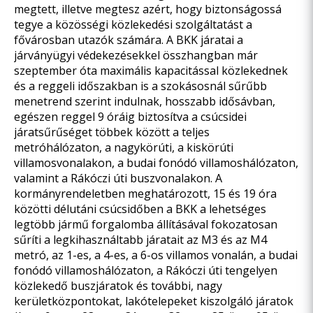
megtett, illetve megtesz azért, hogy biztonságossá
tegye a közösségi közlekedési szolgáltatást a
fővárosban utazók számára. A BKK járatai a
járványügyi védekezésekkel összhangban már
szeptember óta maximális kapacitással közlekednek
és a reggeli időszakban is a szokásosnál sűrűbb
menetrend szerint indulnak, hosszabb idősávban,
egészen reggel 9 óráig biztosítva a csúcsidei
járatsűrűséget többek között a teljes
metróhálózaton, a nagykörúti, a kiskörúti
villamosvonalakon, a budai fonódó villamoshálózaton,
valamint a Rákóczi úti buszvonalakon. A
kormányrendeletben meghatározott, 15 és 19 óra
közötti délutáni csúcsidőben a BKK a lehetséges
legtöbb jármű forgalomba állításával fokozatosan
sűríti a legkihasználtabb járatait az M3 és az M4
metró, az 1-es, a 4-es, a 6-os villamos vonalán, a budai
fonódó villamoshálózaton, a Rákóczi úti tengelyen
közlekedő buszjáratok és további, nagy
kerületközpontokat, lakótelepeket kiszolgáló járatok