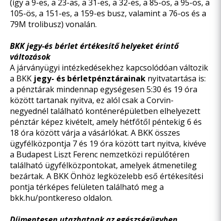
(így a 9-es, a 23-as, a 31-es, a 32-es, a 85-ös, a 95-ös, a
105-ös, a 151-es, a 159-es busz, valamint a 76-os és a
79M trolibusz) vonalán.
BKK jegy-és bérlet értékesítő helyeket érintő
változások
A járványügyi intézkedésekhez kapcsolódóan változik
a BKK
jegy- és bérletpénztárainak
nyitvatartása is:
a pénztárak mindennap egységesen 5:30 és 19 óra
között tartanak nyitva, ez alól csak a Corvin-
negyednél található konténerépületben elhelyezett
pénztár képez kivételt, amely hétfőtől péntekig 6 és
18 óra között várja a vásárlókat. A BKK összes
ügyfélközpontja 7 és 19 óra között tart nyitva, kivéve
a Budapest Liszt Ferenc nemzetközi repülőtéren
található ügyfélközpontokat, amelyek átmenetileg
bezártak. A BKK Önhöz legközelebb eső értékesítési
pontja térképes felületen található meg a
bkk.hu/pontkereso
oldalon.
Díjmentesen utazhatnak az egészségügyben