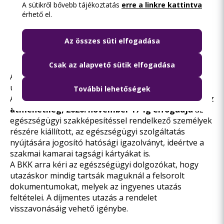
résztvevő hallgatóknak pedig a hallgatói
A sütikről bővebb tájékoztatás
erre a linkre kattintva
jogviszonyt tanúsító igazolvány mellett az őket
érhető el.
foglalkoztató egészségügyi intézmény által
kiállított, a november 10-én megjelent
Az összes süti elfogadása
kormányrendeletben
található igazolást
szükséges megmutatniuk.
Csak az alapvető sütik elfogadása
Az említett igazolás a
itt letölthető kormányrendelet
utolsó oldalán található.
További lehetőségek
A BKK a díjmentes utazási lehetőség igénybevételéhez
átmenetileg, 2020. november 17-ig elfogadja
az
egészségügyi szakképesítéssel rendelkező személyek
részére kiállított, az egészségügyi szolgáltatás
nyújtására jogosító hatósági igazolványt, ideértve a
szakmai kamarai tagsági kártyákat is.
A BKK arra kéri az egészségügyi dolgozókat, hogy
utazáskor mindig tartsák maguknál a felsorolt
dokumentumokat, melyek az ingyenes utazás
feltételei. A díjmentes utazás a rendelet
visszavonásáig vehető igénybe.