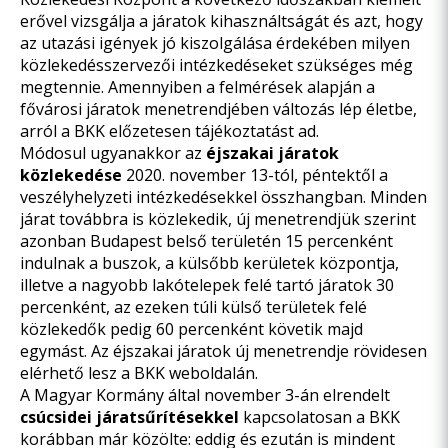
erővel vizsgálja a járatok kihasználtságát és azt, hogy
az utazási igények jó kiszolgálása érdekében milyen
közlekedésszervezői intézkedéseket szükséges még
megtennie. Amennyiben a felmérések alapján a
fővárosi járatok menetrendjében változás lép életbe,
arról a BKK előzetesen tájékoztatást ad.
Módosul ugyanakkor az
éjszakai járatok
közlekedése
2020. november 13-tól, péntektől a
veszélyhelyzeti intézkedésekkel összhangban. Minden
járat továbbra is közlekedik, új menetrendjük szerint
azonban Budapest belső területén 15 percenként
indulnak a buszok, a külsőbb kerületek központja,
illetve a nagyobb lakótelepek felé tartó járatok 30
percenként, az ezeken túli külső területek felé
közlekedők pedig 60 percenként követik majd
egymást. Az éjszakai járatok új menetrendje rövidesen
elérhető lesz a BKK weboldalán.
A Magyar Kormány által november 3-án elrendelt
csúcsidei járatsűrítésekkel
kapcsolatosan a BKK
korábban már közölte: eddig és ezután is mindent