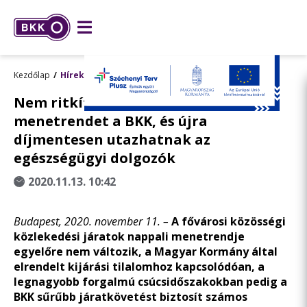
Kezdőlap
Hírek
Nem ritkítja, sőt sűríti a fővárosi
menetrendet a BKK, és újra
díjmentesen utazhatnak az
egészségügyi dolgozók
2020.11.13. 10:42
Budapest, 2020. november 11. –
A fővárosi közösségi
közlekedési járatok nappali menetrendje
egyelőre nem változik, a Magyar Kormány által
elrendelt kijárási tilalomhoz kapcsolódóan, a
legnagyobb forgalmú csúcsidőszakokban pedig a
BKK sűrűbb járatkövetést biztosít számos