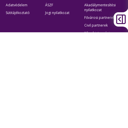
Adatvédelem
ÁSZF
Akadálymentesítési
nyilatkozat
Sütitájékoztató
Jogi nyilatkozat
Fővárosi partnerek
Civil partnerek
Kiberbiztonsági
auditigazolás
Egyéb
Átláthatóság
Oldaltérkép
Akadálymentes beállítások
Sütibeállítások
BKK Budapesti Közlekedési Központ
Zártkörűen Működő Részvénytársaság
Cégjegyzékszám:
01-10-046840
Cím:
1075 Budapest, Rumbach Sebestyén utca 19-21
Telefon:
+36 1 3 255 255
E-mail:
bkk@bkk.hu