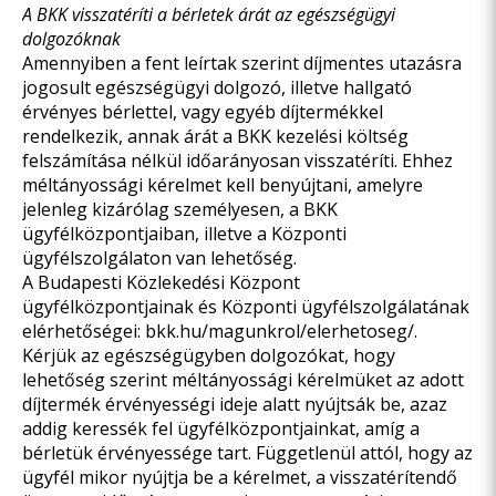
A BKK visszatéríti a bérletek árát az egészségügyi
dolgozóknak
Amennyiben a fent leírtak szerint díjmentes utazásra
jogosult egészségügyi dolgozó, illetve hallgató
érvényes bérlettel, vagy egyéb díjtermékkel
rendelkezik, annak árát a BKK kezelési költség
felszámítása nélkül időarányosan visszatéríti. Ehhez
méltányossági kérelmet kell benyújtani, amelyre
jelenleg kizárólag személyesen, a BKK
ügyfélközpontjaiban, illetve a Központi
ügyfélszolgálaton van lehetőség.
A Budapesti Közlekedési Központ
ügyfélközpontjainak és Központi ügyfélszolgálatának
elérhetőségei:
bkk.hu/magunkrol/elerhetoseg/
.
Kérjük az egészségügyben dolgozókat, hogy
lehetőség szerint méltányossági kérelmüket az adott
díjtermék érvényességi ideje alatt nyújtsák be, azaz
addig keressék fel ügyfélközpontjainkat, amíg a
bérletük érvényessége tart. Függetlenül attól, hogy az
ügyfél mikor nyújtja be a kérelmet, a visszatérítendő