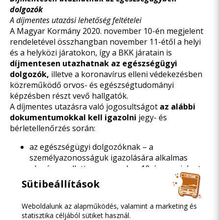
dolgozók
A díjmentes utazási lehetőség feltételei
A Magyar Kormány 2020. november 10-én megjelent
rendeletével összhangban november 11-étől a helyi
és a helyközi járatokon, így a BKK járatain is
díjmentesen utazhatnak az egészségügyi
dolgozók,
illetve a koronavírus elleni védekezésben
közreműködő orvos- és egészségtudományi
képzésben részt vevő hallgatók.
A díjmentes utazásra való jogosultságot
az alábbi
dokumentumokkal kell igazolni
jegy- és
bérletellenőrzés során:
az egészségügyi dolgozóknak – a
személyazonosságuk igazolására alkalmas
okmány mellett – a november 10-én megjelent
kormányrendeletben
található igazolást kell
Sütibeállítások
bemutatniuk, amelyet az munkahelyéül szolgáló
egészségügyi intézmény állít ki,
Weboldalunk az alapműködés, valamint a marketing és
az orvos- és egészségtudományi képzésben
statisztika céljából sütiket használ.