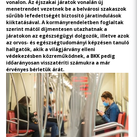
vonalon. Az éjszakai járatok vonalán új
menetrendet vezetnek be a belvárosi szakaszok
sűrűbb lefedettségét biztosító járatindulások
kiiktatásával. A
kormányrendeletben
foglaltak
szerint mától díjmentesen utazhatnak a
járatokon az egészségügyi dolgozók, illetve azok
az orvos- és egészségtudományi képzésen tanuló
hallgatók, akik a világjárvány elleni
védekezésben közreműködnek, a BKK pedig
időarányosan visszatéríti számukra a már
érvényes bérletük árát.