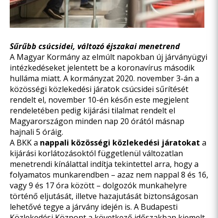
Sűrűbb csúcsidei, változó éjszakai menetrend
A Magyar Kormány az elmúlt napokban új járványügyi
intézkedéseket jelentett be a koronavírus második
hulláma miatt. A kormányzat 2020. november 3-án a
közösségi közlekedési járatok csúcsidei sűrítését
rendelt el, november 10-én későn este megjelent
rendeletében pedig kijárási tilalmat rendelt el
Magyarországon minden nap 20 órától másnap
hajnali 5 óráig.
A BKK a
nappali közösségi közlekedési járatokat
a
kijárási korlátozásoktól függetlenül változatlan
menetrendi kínálattal indítja tekintettel arra, hogy a
folyamatos munkarendben – azaz nem nappal 8 és 16,
vagy 9 és 17 óra között – dolgozók munkahelyre
történő eljutását, illetve hazajutását biztonságosan
lehetővé tegye a járvány idején is. A Budapesti
Közlekedési Központ a következő időszakban kiemelt