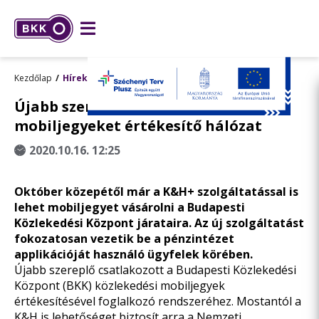
Kezdőlap
Hírek
Újabb szereplővel bővül a
mobiljegyeket értékesítő hálózat
2020.10.16. 12:25
Október közepétől már a K&H+ szolgáltatással is
lehet mobiljegyet vásárolni a Budapesti
Közlekedési Központ járataira. Az új szolgáltatást
fokozatosan vezetik be a pénzintézet
applikációját használó ügyfelek körében.
Újabb szereplő csatlakozott a Budapesti Közlekedési
Központ (BKK) közlekedési mobiljegyek
értékesítésével foglalkozó rendszeréhez. Mostantól a
K&H is lehetőséget biztosít arra a Nemzeti