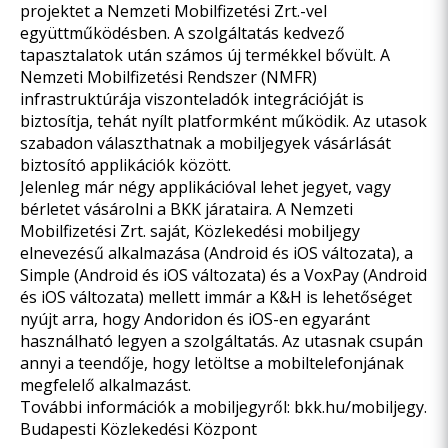
projektet a Nemzeti Mobilfizetési Zrt.-vel
együttműködésben. A szolgáltatás kedvező
tapasztalatok után számos új termékkel bővült. A
Nemzeti Mobilfizetési Rendszer (NMFR)
infrastruktúrája viszonteladók integrációját is
biztosítja, tehát nyílt platformként működik. Az utasok
szabadon választhatnak a mobiljegyek vásárlását
biztosító applikációk között.
Jelenleg már négy applikációval lehet jegyet, vagy
bérletet vásárolni a BKK járataira. A Nemzeti
Mobilfizetési Zrt. saját, Közlekedési mobiljegy
elnevezésű alkalmazása (
Android
és
iOS
változata), a
Simple (
Android
és
iOS
változata) és a VoxPay (
Android
és
iOS
változata) mellett immár a K&H is lehetőséget
nyújt arra, hogy
Andoridon
és
iOS
-en egyaránt
használható legyen a szolgáltatás. Az utasnak csupán
annyi a teendője, hogy letöltse a mobiltelefonjának
megfelelő alkalmazást.
További információk a mobiljegyről:
bkk.hu/mobiljegy
.
Budapesti Közlekedési Központ