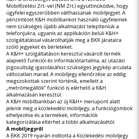
Mobilfizetési Zrt.-vel (NM Zrt.) együttműködve, hogy
ügyfelei egyszerűbben válthassanak mobiljegyet. A
pénzintézet
K&H mobilbankot
használó ügyfeleinek
nem szükséges újabb alkalmazást telepíteniük a
telefonjukra, ugyanis az applikáción belüli K&H+
szolgáltatással vásárolhatják meg a BKK járataira
szóló jegyeket és bérleteket.
A K&H+ szolgáltatáson keresztül vásárolt termék
alapvető funkciói és információtartalma, az utazási
jogosultság igazolásához szükséges jegykép arculata
változatlan marad. A mobiljegy ellenőrzése az eddig
megszokottak szerint
történik, emellett a
„metrómegállók” funkció
is elérhető a K&H
alkalmazásán keresztül.
A K&H mobilbankban az új K&H+ menüpont alatt
jelenik meg a közlekedési mobiljegy, a funkciógombok
elhelyezése és a termékek, információk
kategorizálása eltérhet a többi alkalmazásétól.
A mobiljegyről
A BKK 2019 nyarán indította a Közlekedési mobiljegy