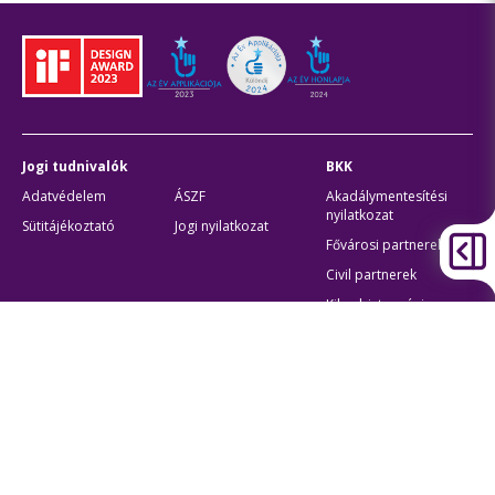
Jogi tudnivalók
BKK
Adatvédelem
ÁSZF
Akadálymentesítési
nyilatkozat
Sütitájékoztató
Jogi nyilatkozat
Fővárosi partnerek
Civil partnerek
Kiberbiztonsági
auditigazolás
Egyéb
Átláthatóság
Oldaltérkép
Akadálymentes beállítások
Sütibeállítások