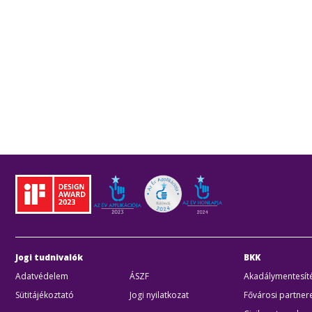
Jogi tudnivalók
BKK
Adatvédelem
ÁSZF
Akadálymentesíté
Sütitájékoztató
Jogi nyilatkozat
Fővárosi partner