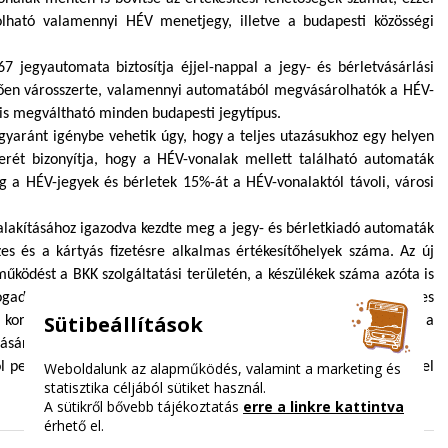
rolható valamennyi HÉV menetjegy, illetve a budapesti közösségi
 jegyautomata biztosítja éjjel-nappal a jegy- és bérletvásárlási
ően városszerte, valamennyi automatából megvásárolhatók a HÉV-
 is megváltható minden budapesti jegytípus.
gyaránt igénybe vehetik úgy, hogy a teljes utazásukhoz egy helyen
erét bizonyítja, hogy a HÉV-vonalak mellett található automaták
g a HÉV-jegyek és bérletek 15%-át a HÉV-vonalaktól távoli, városi
ialakításához igazodva kezdte meg a jegy- és bérletkiadó automaták
es és a kártyás fizetésre alkalmas értékesítőhelyek száma. Az új
ködést a BKK szolgáltatási területén, a készülékek száma azóta is
fogadnak és visszaadnak, ezenkívül hagyományos és érintésmentes
Sütibeállítások
a korábbiakhoz képest kevesebb sorban állásra kell számítaniuk a
ására és számla kiállítására is alkalmasak.
ól pedig egy
Weboldalunk az alapműködés, valamint a marketing és
kisfilm és az interaktív bemutató felület
segítségével
statisztika céljából sütiket használ.
A sütikről bővebb tájékoztatás
erre a linkre kattintva
érhető el.