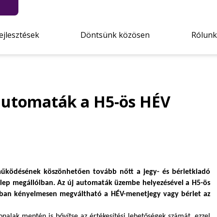
ejlesztések
Döntsünk közösen
Rólunk
 automaták a H5-ös HÉV
működésének köszönhetően tovább nőtt a jegy- és bérletkiadó
lep megállóiban. Az új automaták üzembe helyezésével a H5-ös
lóban kényelmesen megváltható a HÉV-menetjegy vagy bérlet az
nalak mentén is bővítse az értékesítési lehetőségek számát, ezzel