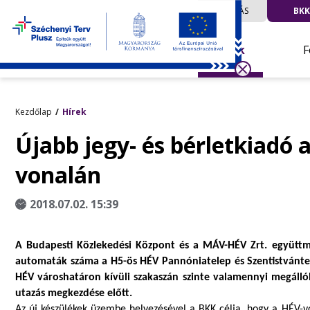
UTAZÁS
BKK
Hírek
F
Kezdőlap
Hírek
Újabb jegy- és bérletkiadó
vonalán
2018.07.02. 15:39
A Budapesti Közlekedési Központ és a MÁV-HÉV Zrt. együtt
automaták száma a H5-ös HÉV Pannóniatelep és Szentistvánte
HÉV városhatáron kívüli szakaszán szinte valamennyi megál
utazás megkezdése előtt.
Az új készülékek üzembe helyezésével a BKK célja, hogy a HÉV-vo