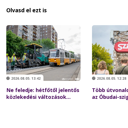
Olvasd el ezt is
2026.08.05. 13:42
2026.08.05. 12:28
Ne feledje: hétfőtől jelentős
Több útvonalo
közlekedési változások
az Óbudai-szi
várhatók Újpesten!
rendkívüli jára
az augusztus 8
koncertlátog