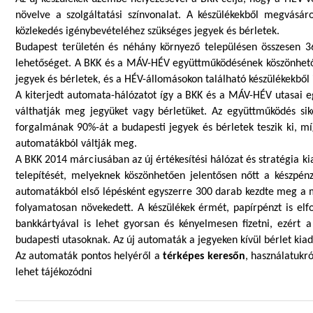
növelve a szolgáltatási színvonalat. A készülékekből megvásá
közlekedés igénybevételéhez szükséges jegyek és bérletek.
Budapest területén és néhány környező településen összesen 367
lehetőséget. A BKK és a MÁV-HÉV együttműködésének köszönhet
jegyek és bérletek, és a HÉV-állomásokon található készülékekből
A kiterjedt automata-hálózatot így a BKK és a MÁV-HÉV utasai e
válthatják meg jegyüket vagy bérletüket. Az együttműködés sik
forgalmának 90%-át a budapesti jegyek és bérletek teszik ki, mí
automatákból váltják meg.
A BKK 2014 márciusában az új értékesítési hálózat és stratégia k
telepítését, melyeknek köszönhetően jelentősen nőtt a készpénz
automatákból első lépésként egyszerre 300 darab kezdte meg a mű
folyamatosan növekedett. A készülékek érmét, papírpénzt is el
bankkártyával is lehet gyorsan és kényelmesen fizetni, ezért 
budapesti utasoknak. Az új automaták a jegyeken kívül bérlet kiad
Az automaták pontos helyéről a
térképes keresőn
, használatukr
lehet tájékozódni