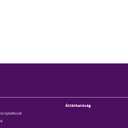
Átláthatóság
si nyilatkozat
ek