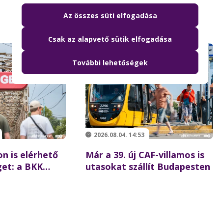
Az összes süti elfogadása
Csak az alapvető sütik elfogadása
További lehetőségek
2026.08.04. 14:53
n is elérhető
Már a 39. új CAF-villamos is
get: a BKK
utasokat szállít Budapesten
ttal is segíti
-i
atókat