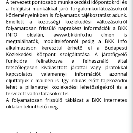
A tervezett pontosabb munkakezdési időpontokról és
a felújítási munkákkal járó forgalomkorlátozásokról
közleményeinkben is folyamatos tájékoztatást adunk.
Emellett a közösségi közlekedési változásokról
folyamatosan frissülő naprakész információk a BKK
INFO oldalán, a
www.bkkinfo.hu
címen is
megtalálhatók, mobiltelefonról pedig a BKK Info
alkalmazáson keresztül érhető el a Budapesti
Közlekedési Központ szolgáltatása. A járatfigyelő
funkcióra feliratkozva a felhasználó által
tetszőlegesen kiválasztott járattal vagy járatokkal
kapcsolatos valamennyi információt azonnal
eljuttatjuk e-mailben is. Így indulás előtt tájékozódni
lehet a pillanatnyi közlekedési lehetőségekről és a
tervezett változtatásokról is.
A folyamatosan frissülő táblázat a
BKK internetes
oldalán
tekinthető meg.