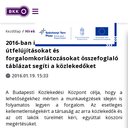
Kezdőlap
Hírek
2016-ban is egységes, a fővárosi
útfelújításokat és
forgalomkorlátozásokat összefoglaló
táblázat segíti a közlekedőket
2016.01.19. 15:33
A Budapesti Közlekedési Központ célja, hogy a
lehetőségekhez mérten a munkavégzések idején is
folyamatos legyen a forgalom. Az esetleges
kellemetlenségekért a társaság az arra közlekedők és
az ott lakók türelmét kéri, egyúttal köszöni
megértésüket.