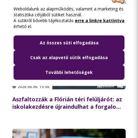
Weboldalunk az alapműködés, valamint a marketing és
statisztika céljából sütiket használ.
A sütikről bővebb tájékoztatás
erre a linkre kattintva
érhető el.
Az összes süti elfogadása
Csak az alapvető sütik elfogadása
További lehetőségek
2026.08.06. 15:06
Aszfaltozzák a Flórián téri felüljárót: az
iskolakezdésre újraindulhat a forgalom
az északi hídon