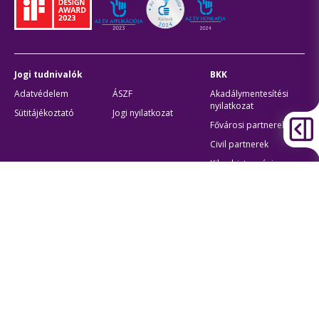
Jogi tudnivalók
BKK
Adatvédelem
ÁSZF
Akadálymentesítési
nyilatkozat
Sütitájékoztató
Jogi nyilatkozat
Fővárosi partnerek
Civil partnerek
Kiberbiztonsági
auditigazolás
Egyéb
Átláthatóság
Oldaltérkép
Akadálymentes beállítások
Sütibeállítások
BKK Budapesti Közlekedési Központ
Zártkörűen Működő Részvénytársaság