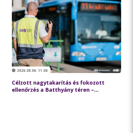
2026.08.06. 11:08
Célzott nagytakarítás és fokozott
ellenőrzés a Batthyány téren –
összehangolt akciót tartott
partnereivel a BKK