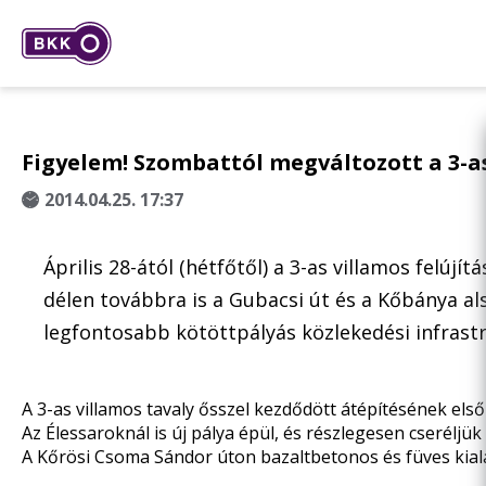
Figyelem! Szombattól megváltozott a 3-as 
2014.04.25. 17:37
Április 28-ától (hétfőtől) a 3-as villamos felú
délen továbbra is a Gubacsi út és a Kőbánya als
legfontosabb kötöttpályás közlekedési infrastr
A 3-as villamos tavaly ősszel kezdődött
átépítésének
első
Az Élessaroknál is új pálya épül, és részlegesen cseréljü
A Kőrösi Csoma Sándor úton bazaltbetonos és füves kialakí