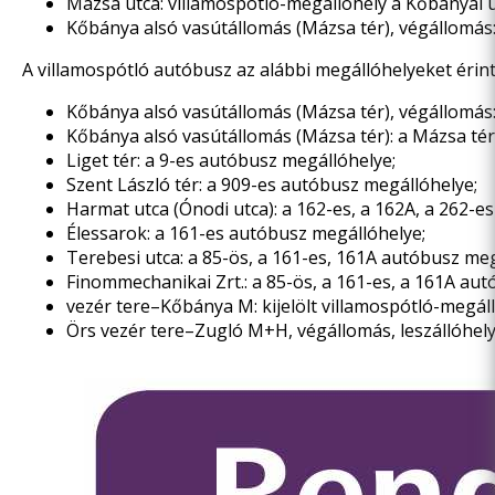
Mázsa utca: villamospótló-megállóhely a Kőbányai 
Kőbánya alsó vasútállomás (Mázsa tér), végállomás:
A villamospótló autóbusz az alábbi megállóhelyeket érin
Kőbánya alsó vasútállomás (Mázsa tér), végállomás:
Kőbánya alsó vasútállomás (Mázsa tér): a Mázsa tér
Liget tér: a 9-es autóbusz megállóhelye;
Szent László tér: a 909-es autóbusz megállóhelye;
Harmat utca (Ónodi utca): a 162-es, a 162A, a 262-e
Élessarok: a 161-es autóbusz megállóhelye;
Terebesi utca: a 85-ös, a 161-es, 161A autóbusz meg
Finommechanikai Zrt.: a 85-ös, a 161-es, a 161A au
vezér tere–Kőbánya M: kijelölt villamospótló-megáll
Örs vezér tere–Zugló M+H, végállomás, leszállóhely: