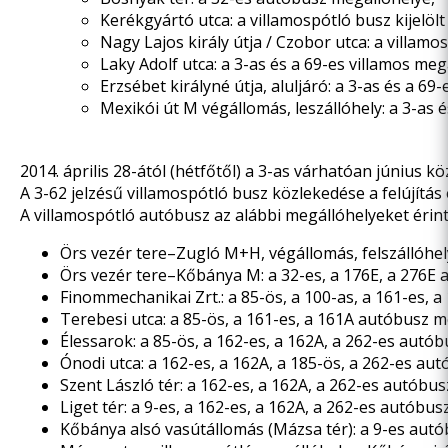
Kerékgyártó utca: a villamospótló busz kijelöl
Nagy Lajos király útja / Czobor utca: a villamo
Laky Adolf utca: a 3-as és a 69-es villamos meg
Erzsébet királyné útja, aluljáró: a 3-as és a 69
Mexikói út M végállomás, leszállóhely: a 3-as é
2014. április 28-ától (hétfőtől) a 3-as várhatóan június
A 3-62 jelzésű villamospótló busz közlekedése a felújít
A villamospótló autóbusz az alábbi megállóhelyeket érint
Örs vezér tere–Zugló M+H, végállomás, felszállóhely
Örs vezér tere–Kőbánya M: a 32-es, a 176E, a 276E 
Finommechanikai Zrt.: a 85-ös, a 100-as, a 161-es, 
Terebesi utca: a 85-ös, a 161-es, a 161A autóbusz m
Élessarok: a 85-ös, a 162-es, a 162A, a 262-es autó
Ónodi utca: a 162-es, a 162A, a 185-ös, a 262-es au
Szent László tér: a 162-es, a 162A, a 262-es autóbu
Liget tér: a 9-es, a 162-es, a 162A, a 262-es autóbu
Kőbánya alsó vasútállomás (Mázsa tér): a 9-es autó