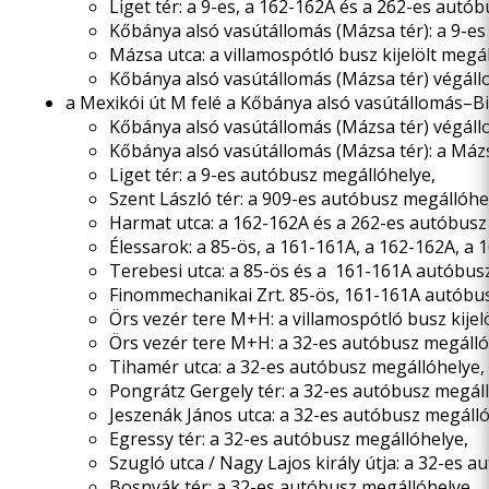
Liget tér: a 9-es, a 162-162A és a 262-es autó
Kőbánya alsó vasútállomás (Mázsa tér): a 9-e
Mázsa utca: a villamospótló busz kijelölt meg
Kőbánya alsó vasútállomás (Mázsa tér) végállo
a Mexikói út M felé a Kőbánya alsó vasútállomás–Bi
Kőbánya alsó vasútállomás (Mázsa tér) végállo
Kőbánya alsó vasútállomás (Mázsa tér): a Mázs
Liget tér: a 9-es autóbusz megállóhelye,
Szent László tér: a 909-es autóbusz megállóhe
Harmat utca: a 162-162A és a 262-es autóbusz
Élessarok: a 85-ös, a 161-161A, a 162-162A, a
Terebesi utca: a 85-ös és a 161-161A autóbus
Finommechanikai Zrt. 85-ös, 161-161A autóbu
Örs vezér tere M+H: a villamospótló busz kijel
Örs vezér tere M+H: a 32-es autóbusz megálló
Tihamér utca: a 32-es autóbusz megállóhelye,
Pongrátz Gergely tér: a 32-es autóbusz megáll
Jeszenák János utca: a 32-es autóbusz megálló
Egressy tér: a 32-es autóbusz megállóhelye,
Szugló utca / Nagy Lajos király útja: a 32-es 
Bosnyák tér: a 32-es autóbusz megállóhelye,