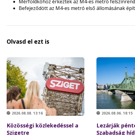
Mérföldkőhöz érkeztek az M4-es metró felszínrend
Befejeződött az M4-es metró első állomásának épí
Olvasd el ezt is
2026.08.08. 13:16
2026.08.06. 18:15
Közösségi közlekedéssel a
Lezárják pént
Szigetre
Szabadság híd