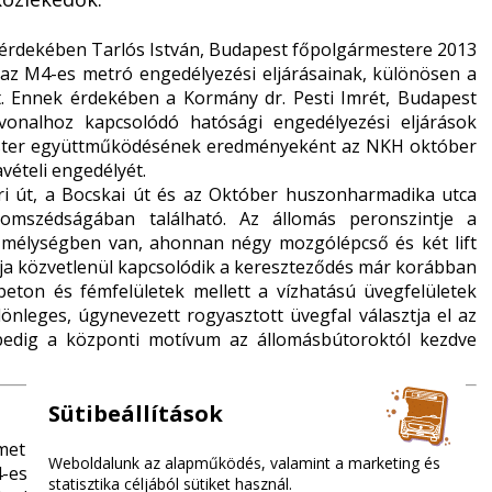
e érdekében Tarlós István, Budapest főpolgármestere 2013
az M4-es metró engedélyezési eljárásainak, különösen a
t. Ennek érdekében a Kormány dr. Pesti Imrét, Budapest
onalhoz kapcsolódó hatósági engedélyezési eljárások
ester együttműködésének eredményeként az NKH október
vételi engedélyét.
i út, a Bocskai út és az Október huszonharmadika utca
zomszédságában található. Az állomás peronszintje a
s mélységben van, ahonnan négy mozgólépcső és két lift
árója közvetlenül kapcsolódik a kereszteződés már korábban
eton és fémfelületek mellett a vízhatású üvegfelületek
önleges, úgynevezett rogyasztott üvegfal választja el az
 pedig a központi motívum az állomásbútoroktól kezdve
Sütibeállítások
metró első állomása
Weboldalunk az alapműködés, valamint a marketing és
4-es metró vonalán
statisztika céljából sütiket használ.