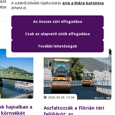
ezési munkái is
A sütikről bővebb tájékoztatás
erre a linkre kattintva
tése
érhető el.
Az összes süti elfogadása
Csak az alapvető sütik elfogadása
További lehetőségek
2026.08.06. 15:06
ek hajnalban a
Aszfaltozzák a Flórián téri
 környékét
felüljárót: az