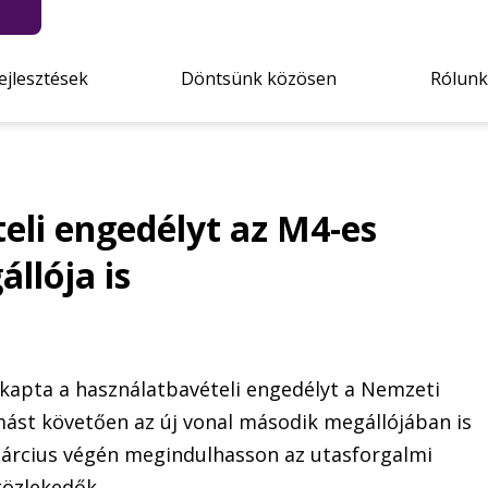
ejlesztések
Döntsünk közösen
Rólunk
eli engedélyt az M4-es
llója is
apta a használatbavételi engedélyt a Nemzeti
omást követően az új vonal második megállójában is
március végén megindulhasson az utasforgalmi
közlekedők.