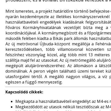
Mint ismeretes, a projekt határidőre történő befejezés
nyarán kezdeményezte az illetékes kormányszerveknél 
használatbavételi engedélyek kiadásának felgyorsításá
Főváros Kormányhivatalának vezetőjét bízta meg a v
koordinációjával. A kormánymegbízott és a főpolgárm
második felében kiadta a Bikás park állomás használatba
Az új metróvonal Újbuda-központ megállója a Fehérvár
kereszteződésében, több villamosvonal közvetlen s
felszínhez viszonylag közel, alig több mint 13 métere
szállítja majd fel az utasokat. Az új metrómegálló alulj
megépült aluljárórendszeréhez. Az állomáson a látszób
dominálnak. A peron végén található üzemi tereket kül
utasforgalmi tértől. A megálló nagyon világos, a víz
egészen a függő mennyezetig.
Kapcsolódó cikkek:
Megkapta a használatbavételi engedélyt az M4-es 
Megkezdődött az utasok nélküli tesztidőszak az M