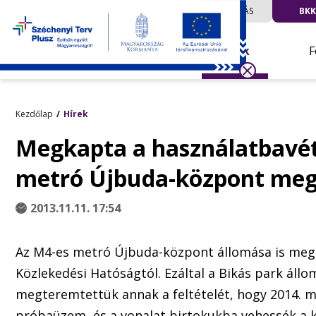
UTAZÁS
BKK
Hírek
F
Kezdőlap
Hírek
Megkapta a használatbavét
metró Újbuda-központ megá
2013.11.11. 17:54
Az M4-es metró Újbuda-központ állomása is megk
Közlekedési Hatóságtól. Ezáltal a Bikás park áll
megteremtettük annak a feltételét, hogy 2014. 
próbaüzem, és a vonalat birtokukba vehessék a 