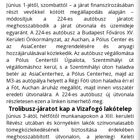
Június 1-jétől, szombattól – a járat finanszírozásában
részt vevőkkel kötött megállapodás alapján –
módosítjuk a 224-es autóbusz járatot:
meghosszabbodik a járat útvonala és üzemideje
egyaránt. A 224-es autóbusz a Budapest Főváros XV.
Kerületi Önkormányzat, az Auchan, a Pólus Center és
az AsiaCenter megrendelésére és anyagi
hozzájárulásával közlekedik. Az autóbusz végállomása
a Pólus Centertől Újpalota, Szentmihályi út
végállomáshoz kerül, s a Szentmihályi úton haladva
betér az AsiaCenterhez, a Pólus Centerhez, majd az
M3-as autópálya helyett a Régi Fóti úton haladva éri el
a Fót, Auchan áruház megállót, majd innen visszatér
eredeti útvonalára. A 224-es autóbusz új útvonala
részletesen
ezen a linken
ismerhető meg.
Trolibusz-járatot kap a Vizafogó lakótelep
Június 3-ától, hétfőtől munkanapokon a XIII. kerületi
Révész utcában és környékén lakók színvonalasabb
tömegközlekedésének biztosítása érdekében
meghosszabbított útvonalon, a jelenlegi Keleti