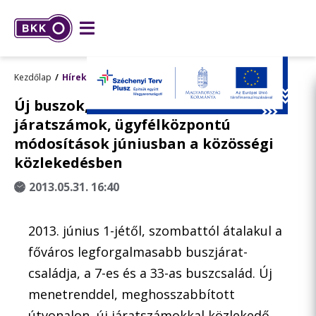
Kezdőlap
Hírek
Új buszok, új menetrend, új
járatszámok, ügyfélközpontú
módosítások júniusban a közösségi
közlekedésben
2013.05.31. 16:40
2013. június 1-jétől, szombattól átalakul a
főváros legforgalmasabb buszjárat-
családja, a 7-es és a 33-as buszcsalád. Új
menetrenddel, meghosszabbított
útvonalon, új járatszámokkal közlekedő