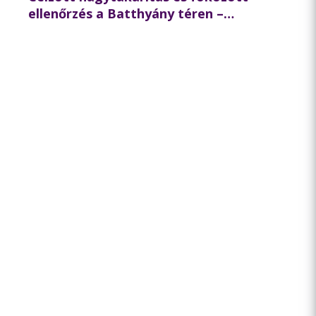
ellenőrzés a Batthyány téren –
összehangolt akciót tartott
partnereivel a BKK