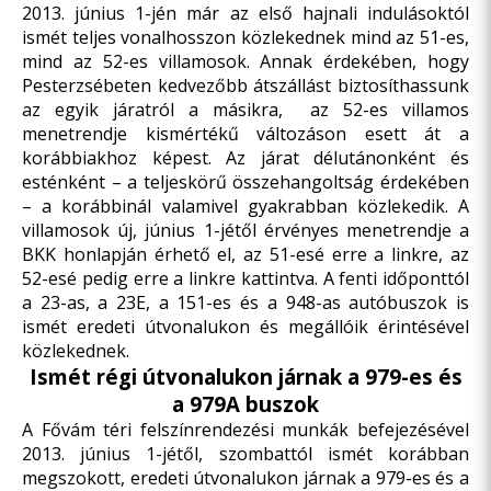
2013. június 1-jén már az első hajnali indulásoktól
ismét teljes vonalhosszon közlekednek mind az 51-es,
mind az 52-es villamosok. Annak érdekében, hogy
Pesterzsébeten kedvezőbb átszállást biztosíthassunk
az egyik járatról a másikra, az 52-es villamos
menetrendje kismértékű változáson esett át a
korábbiakhoz képest. Az járat délutánonként és
esténként – a teljeskörű összehangoltság érdekében
– a korábbinál valamivel gyakrabban közlekedik. A
villamosok új, június 1-jétől érvényes menetrendje a
BKK honlapján érhető el, az
51-esé erre a linkre
, az
52-esé pedig erre a linkre
kattintva. A fenti időponttól
a 23-as, a 23E, a 151-es és a 948-as autóbuszok is
ismét eredeti útvonalukon és megállóik érintésével
közlekednek.
Ismét régi útvonalukon járnak a 979-es és
a 979A buszok
A Fővám téri felszínrendezési munkák befejezésével
2013. június 1-jétől, szombattól ismét korábban
megszokott, eredeti útvonalukon járnak a 979-es és a