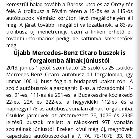
keresztül halad tovább a Baross utca és az Orczy tér
felé. A trolibusz a Fővám téren a 15-ös és a 115-ös
autóbuszok Vámház körúton lévő megállóhelyén áll
meg. A járat további megállói változatlanok, a 83-as
trolibusz új menetrendje
ezen a linken
érhető el,
további információk pedig
ide kattintva
ismerhetőek
meg.
Újabb Mercedes-Benz Citaro buszok is
forgalomba állnak júniustól
2013. június 1-jétől, szombattól 25 szóló és 25 csuklós
Mercedes-Benz Citaro autóbusz áll forgalomba, így
immár 100 új busz fogja a budapesti utakat róni. A
szóló autóbuszok a gazdagréti 8-as, a rózsadombi 11-
es, 91-es, 111-es és 291-es, a Budakeszire közlekedő
22-es, 22A és 222-es, a hegyvidéki 112-es és a
naphegyi 178-as autóbusz vonalán állnak forgalomba.
Csuklós járművek az átszervezett 7E, 107E és 233E
jelzésű buszok mellett a rákoskerti 97E vonalán
szolgálnak júniustól. Ezeken kívül még új, megnövelt
kapacitású autóbuszokkal a 7, 7A, 7E-107E, 33, 86,