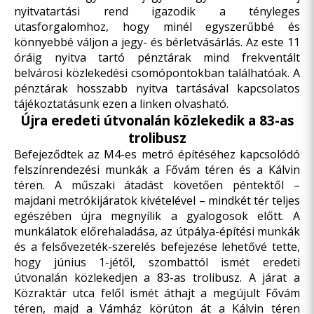
nyitvatartási rend igazodik a tényleges
utasforgalomhoz, hogy minél egyszerűbbé és
könnyebbé váljon a jegy- és bérletvásárlás. Az este 11
óráig nyitva tartó pénztárak mind frekventált
belvárosi közlekedési csomópontokban találhatóak. A
pénztárak hosszabb nyitva tartásával kapcsolatos
tájékoztatásunk
ezen a linken
olvasható.
Újra eredeti útvonalán közlekedik a 83-as
trolibusz
Befejeződtek az M4-es metró építéséhez kapcsolódó
felszínrendezési munkák a Fővám téren és a Kálvin
téren. A műszaki átadást követően péntektől –
majdani metrókijáratok kivételével – mindkét tér teljes
egészében újra megnyílik a gyalogosok előtt. A
munkálatok előrehaladása, az útpálya-építési munkák
és a felsővezeték-szerelés befejezése lehetővé tette,
hogy június 1-jétől, szombattól ismét eredeti
útvonalán közlekedjen a 83-as trolibusz. A járat a
Közraktár utca felől ismét áthajt a megújult Fővám
téren, majd a Vámház körúton át a Kálvin téren