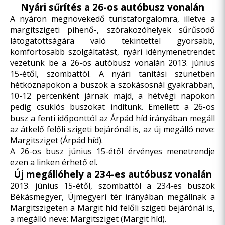
Nyári sűrítés a 26-os autóbusz vonalán
A nyáron megnövekedő turistaforgalomra, illetve a
margitszigeti pihenő-, szórakozóhelyek sűrűsödő
látogatottságára való tekintettel gyorsabb,
komfortosabb szolgáltatást, nyári idénymenetrendet
vezetünk be a 26-os autóbusz vonalán 2013. június
15-étől, szombattól. A nyári tanítási szünetben
hétköznapokon a buszok a szokásosnál gyakrabban,
10-12 percenként járnak majd, a hétvégi napokon
pedig csuklós buszokat indítunk. Emellett a 26-os
busz a fenti időponttól az Árpád híd irányában megáll
az átkelő felőli szigeti bejárónál is, az új megálló neve:
Margitsziget (Árpád híd).
A 26-os busz június 15-étől érvényes menetrendje
ezen a linken
érhető el.
Új megállóhely a 234-es autóbusz vonalán
2013. június 15-étől, szombattól a 234-es buszok
Békásmegyer, Újmegyeri tér irányában megállnak a
Margitszigeten a Margit híd felőli szigeti bejárónál is,
a megálló neve: Margitsziget (Margit híd).