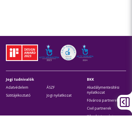
Jogi tudnivalók
BKK
Adatvédelem
ÁSZF
Akadálymentesítési
nyilatkozat
Sütitájékoztató
Jogi nyilatkozat
Fővárosi partnerek
Civil partnerek
Kiberbiztonsági
auditigazolás
Egyéb