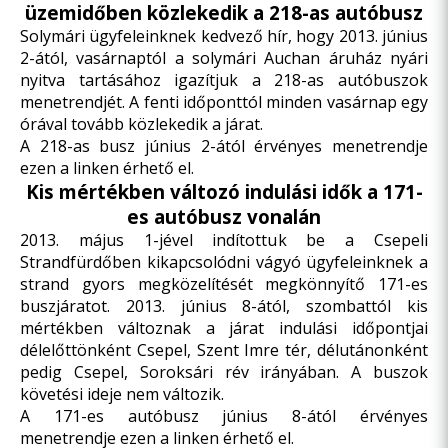
üzemidőben közlekedik a 218-as autóbusz
Solymári ügyfeleinknek kedvező hír, hogy 2013. június
2-ától, vasárnaptól a solymári Auchan áruház nyári
nyitva tartásához igazítjuk a 218-as autóbuszok
menetrendjét. A fenti időponttól minden vasárnap egy
órával tovább közlekedik a járat.
A 218-as busz június 2-ától érvényes menetrendje
ezen a linken
érhető el.
Kis mértékben változó indulási idők a 171-
es autóbusz vonalán
2013. május 1-jével indítottuk be a Csepeli
Strandfürdőben kikapcsolódni vágyó ügyfeleinknek a
strand gyors megközelítését megkönnyítő 171-es
buszjáratot. 2013. június 8-ától, szombattól kis
mértékben változnak a járat indulási időpontjai
délelőttönként Csepel, Szent Imre tér, délutánonként
pedig Csepel, Soroksári rév irányában. A buszok
követési ideje nem változik.
A 171-es autóbusz június 8-ától érvényes
menetrendje
ezen a linken
érhető el.