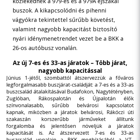
közlekednek a 979-es és a 979A éjszakai
buszok. A kikapcsolódni és pihenni
vágyókra tekintettel sűrűbb követést,
valamint nagyobb kapacitást biztosító
nyári idénymenetrendet vezet be a BKK a
26-os autóbusz vonalán.
Az új 7-es és 33-as járatok – Több járat,
nagyobb kapacitással
Június 1-jétől, szombattól átszervezzük a főváros
legforgalmasabb buszjárat-családját: a 7-es és a 33-as
buszcsalád átalakításával Budafokon, Nagytétényben,
Zuglóban, Rákospalotán és Újpalotán élők
színvonalasabb, sűrűbb belvárosi kapcsolatot
kapnak, miközben a járatok belvárosi, Rákóczi úti
szakaszán korszerűbb járműveket állítunk
forgalomba és jelentősen növeljük a járatok
kapacitását is. Az átszervezett 7-es és 33-as
buszcsalád vonalain a BKK megbízásából a VT-