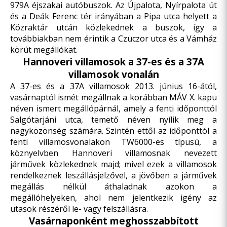
979A éjszakai autóbuszok. Az Újpalota, Nyírpalota út
és a Deák Ferenc tér irányában a Pipa utca helyett a
Közraktár utcán közlekednek a buszok, így a
továbbiakban nem érintik a Czuczor utca és a Vámház
körút megállókat.
Hannoveri villamosok a 37-es és a 37A
villamosok vonalán
A 37-es és a 37A villamosok 2013. június 16-ától,
vasárnaptól ismét megállnak a korábban MÁV X. kapu
néven ismert megállópárnál, amely a fenti időponttól
Salgótarjáni utca, temető néven nyílik meg a
nagyközönség számára. Szintén ettől az időponttól a
fenti villamosvonalakon TW6000-es típusú, a
köznyelvben Hannoveri villamosnak nevezett
járművek közlekednek majd; mivel ezek a villamosok
rendelkeznek leszállásjelzővel, a jövőben a járművek
megállás nélkül áthaladnak azokon a
megállóhelyeken, ahol nem jelentkezik igény az
utasok részéről le- vagy felszállásra.
Vasárnaponként meghosszabbított