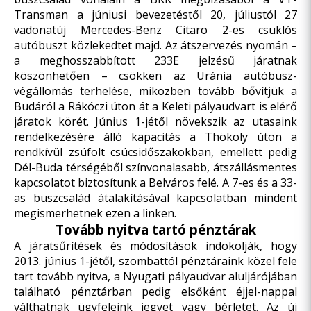
Transman a júniusi bevezetéstől 20, júliustól 27
vadonatúj Mercedes-Benz Citaro 2-es csuklós
autóbuszt közlekedtet majd. Az átszervezés nyomán –
a meghosszabbított 233E jelzésű járatnak
köszönhetően – csökken az Uránia autóbusz-
végállomás terhelése, miközben tovább bővítjük a
Budáról a Rákóczi úton át a Keleti pályaudvart is elérő
járatok körét. Június 1-jétől növekszik az utasaink
rendelkezésére álló kapacitás a Thököly úton a
rendkívül zsúfolt csúcsidőszakokban, emellett pedig
Dél-Buda térségéből színvonalasabb, átszállásmentes
kapcsolatot biztosítunk a Belváros felé. A 7-es és a 33-
as buszcsalád átalakításával kapcsolatban mindent
megismerhetnek
ezen a linken
.
Tovább nyitva tartó pénztárak
A járatsűrítések és módosítások indokolják, hogy
2013. június 1-jétől, szombattól pénztáraink közel fele
tart
tovább nyitva
, a Nyugati pályaudvar aluljárójában
található pénztárban pedig elsőként éjjel-nappal
válthatnak ügyfeleink jegyet vagy bérletet. Az új