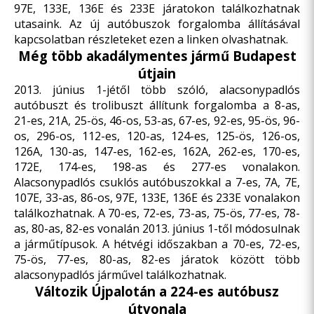
97E, 133E, 136E és 233E járatokon találkozhatnak
utasaink. Az új autóbuszok forgalomba állításával
kapcsolatban részleteket
ezen a linken
olvashatnak.
Még több akadálymentes jármű Budapest
útjain
2013. június 1-jétől több szóló, alacsonypadlós
autóbuszt és trolibuszt állítunk forgalomba a 8-as,
21-es, 21A, 25-ös, 46-os, 53-as, 67-es, 92-es, 95-ös, 96-
os, 296-os, 112-es, 120-as, 124-es, 125-ös, 126-os,
126A, 130-as, 147-es, 162-es, 162A, 262-es, 170-es,
172E, 174-es, 198-as és 277-es vonalakon.
Alacsonypadlós csuklós autóbuszokkal a 7-es, 7A, 7E,
107E, 33-as, 86-os, 97E, 133E, 136E és 233E vonalakon
találkozhatnak. A 70-es, 72-es, 73-as, 75-ös, 77-es, 78-
as, 80-as, 82-es vonalán 2013. június 1-től módosulnak
a járműtípusok. A hétvégi időszakban a 70-es, 72-es,
75-ös, 77-es, 80-as, 82-es járatok között több
alacsonypadlós járművel találkozhatnak.
Változik Újpalotán a 224-es autóbusz
útvonala