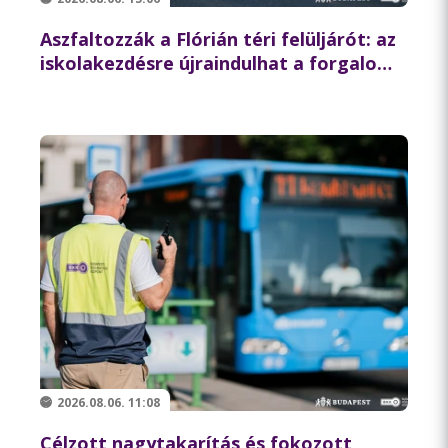
Aszfaltozzák a Flórián téri felüljárót: az
iskolakezdésre újraindulhat a forgalom
az északi hídon
2026.08.06. 11:08
Célzott nagytakarítás és fokozott