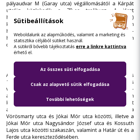
pályaudvar M (Garay utca) végállomásától a Kárpát
utcáig közlekedik a 79-es trolibusz. A járat
hétköznapokon továbbra is a megszokott (10 perces)
Sütibeállítások
követési rend szerint jár, azonban a továbbiakban
hétvégi napokon nem közlekedik. Az útvonal-
Weboldalunk az alapműködés, valamint a marketing és
hosszabbítással kapcsolatban részletek
ezen a linken
statisztika céljából sütiket használ.
olvashatóak.
A sütikről bővebb tájékoztatás
erre a linkre kattintva
Két nappal hamarabb helyreállítjuk az
érhető el.
összehangolt menetrendű 51-es és 52-es
villamosok forgalmát
Az összes süti elfogadása
A tervezettnél két nappal hamarabb, már 2013. június
1-jétől, szombattól helyreáll az 51-es és az 52-es
Csak az alapvető sütik elfogadása
villamosok, valamint a 23-as, a 23E, a 151-es és a 948-
as autóbuszok forgalma, miután a vonalakon
További lehetőségek
kevesebb mint két hónap alatt felújítottuk a leromlott
állapotú villamospályákat a Nagysándor József utca
Vörösmarty utca és Jókai Mór utca közötti, illetve a
Jókai Mór utca Nagysándor József utca és Kossuth
Lajos utca közötti szakaszán, valamint a Határ út és a
Ferde utca kereszteződésében.