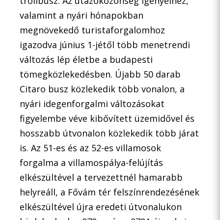
trolibusz. Az utazóközönség igényeihez,
valamint a nyári hónapokban
megnövekedő turistaforgalomhoz
igazodva június 1-jétől több menetrendi
változás lép életbe a budapesti
tömegközlekedésben. Újabb 50 darab
Citaro busz közlekedik több vonalon, a
nyári idegenforgalmi változásokat
figyelembe véve kibővített üzemidővel és
hosszabb útvonalon közlekedik több járat
is. Az 51-es és az 52-es villamosok
forgalma a villamospálya-felújítás
elkészültével a tervezettnél hamarabb
helyreáll, a Fővám tér felszínrendezésének
elkészültével újra eredeti útvonalukon