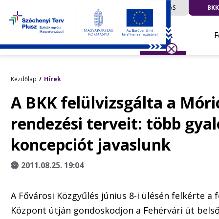
UTAZÁS
BKK
Hírek
F
Kezdőlap
Hírek
A BKK felülvizsgálta a Mór
rendezési terveit: több gyal
koncepciót javaslunk
2011.08.25. 19:04
A Fővárosi Közgyűlés június 8-i ülésén felkérte 
Központ útján gondoskodjon a Fehérvári út belső