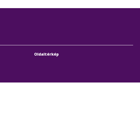
Oldaltérkép
bach Sebestyén utca 19-21