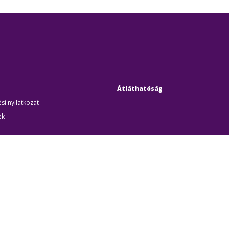
Átláthatóság
si nyilatkozat
ek
uditigazolás
k
udapesti Közlekedési Központ
Cím:
1075 Budapest, Rum
örűen Működő Részvénytársaság
Telefon:
+36 1 3 255 255
yzékszám:
01-10-046840
E-mail:
bkk@bkk.hu