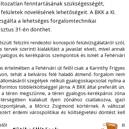
áltozatlan fenntartásának szükségességét,
elületek növelésének lehetőségeit. A BKK a XI.
sgálta a lehetséges forgalomtechnikai
usztus 31-én dönthet.
zült felszíni rendezési koncepció felülvizsgálatáról szól,
tervek szerinti kialakítást a javaslat elveti, mivel annak
yalogos és kerékpáros szempontok és ismét a Fehérvári
ítás értelmében a Fehérvári út felől csak a Karinthy Frigyes
 sávon, tehát a belváros felé haladó átmenő forgalom nem
gállomásáról szegélyek nélküli gyalogoskapcsolat nyílna a
orintos többletköltséggel járna. A BKK által preferált ún.
dás a téren megszűnne, a téren gyalogos-kerékpáros zóna
térségében kialakult ilyen zónához csatlakozva, igazi
központjának, a Móricz Zsigmond körtérnek. A változat
ezért érdemi várospolitikai és költségvetési döntést kell
t előterjesztés műszaki értelemben a B verzió támogatását