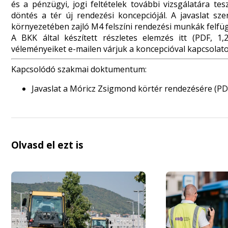
és a pénzügyi, jogi feltételek további vizsgálatára t
döntés a tér új rendezési koncepciójál. A javaslat sz
környezetében zajló M4 felszíni rendezési munkák felfüg
A BKK által készített részletes elemzés
itt
(PDF, 1,2
véleményeiket
e-mail
en várjuk a koncepcióval kapcsolat
Kapcsolódó szakmai doktumentum:
Javaslat a Móricz Zsigmond körtér rendezésére
(PDF
Olvasd el ezt is