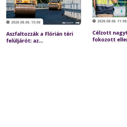
2026.08.06. 11:08
2026.08.06. 15:06
Célzott nagyt
Aszfaltozzák a Flórián téri
fokozott elle
felüljárót: az
Batthyány té
iskolakezdésre újraindulhat a
összehangolt
forgalom az északi hídon
partnereivel