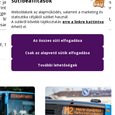
Sütibeállítások
esz javaslatot, melynek nyomán születhet meg a végleges
erint a Közgyűlés egyidejűleg a Móricz Zsigmond körtér
Weboldalunk az alapműködés, valamint a marketing és
gesztéséről is dönthet.
statisztika céljából sütiket használ.
 MB), az előterjesztés
itt
tölthető le. Észrevételeiket,
A sütikről bővebb tájékoztatás
erre a linkre kattintva
osan.
érhető el.
Az összes süti elfogadása
, 1,2 MB).
Csak az alapvető sütik elfogadása
További lehetőségek