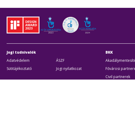
Jogi tudnivalók
BKK
Adatvédelem
ÁSZF
Akadálymentesíté
Sütitájékoztató
Jogi nyilatkozat
Fővárosi partner
Civil partnerek
Kiberbiztonsági a
Egyéb
Akadálymentes beállítások
Sütibeállításo
BKK B
Zártk
Cégjeg