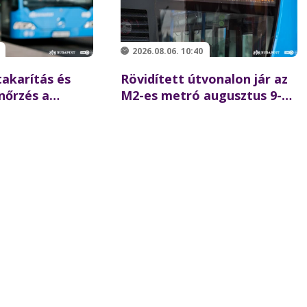
2026.08.06. 10:40
akarítás és
Rövidített útvonalon jár az
nőrzés a
M2-es metró augusztus 9-
ren –
én, vasárnap délelőtt előre
 akciót tartott
tervezett karbantartás
 a BKK
miatt