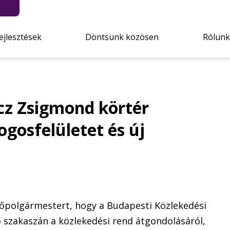
ejlesztések
Döntsünk közösen
Rólunk
icz Zsigmond körtér
ogosfelületet és új
a főpolgármestert, hogy a Budapesti Közlekedési
 szakaszán a közlekedési rend átgondolásáról,