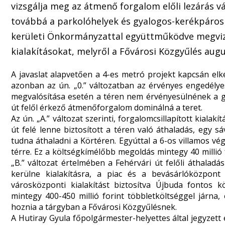
vizsgálja meg az átmenő forgalom előli lezárás v
továbbá a parkolóhelyek és gyalogos-kerékpáros f
kerületi Önkormányzattal együttműködve megviz
kialakításokat, melyről a Fővárosi Közgyűlés aug
A javaslat alapvetően a 4-es metró projekt kapcsán elkés
azonban az ún. „0.” változatban az érvényes engedélyes 
megvalósítása esetén a téren nem érvényesülnének a g
út felől érkező átmenőforgalom dominálná a teret.
Az ún. „A.” változat szerinti, forgalomcsillapított kialak
út felé lenne biztosított a téren való áthaladás, egy
tudna áthaladni a Körtéren. Egyúttal a 6-os villamos vé
térre. Ez a költségkímélőbb megoldás mintegy 40 millió f
„B.” változat értelmében a Fehérvári út felőli áthala
kerülne kialakításra, a piac és a bevásárlóközpont 
városközponti kialakítást biztosítva Újbuda fontos 
mintegy 400-450 millió forint többletköltséggel járna, 
hoznia a tárgyban a Fővárosi Közgyűlésnek.
A Hutiray Gyula főpolgármester-helyettes által jegyzet