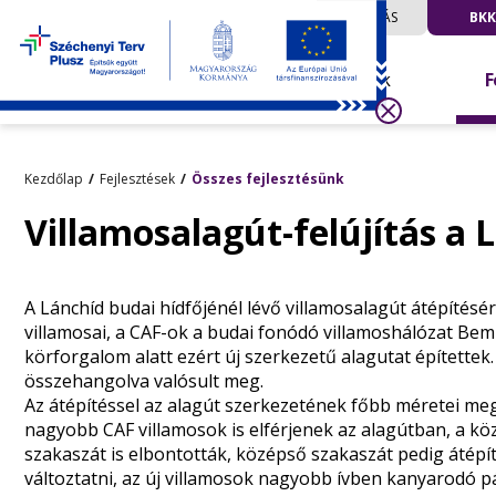
UTAZÁS
BKK
Hírek
F
Kezdőlap
Fejlesztések
Összes fejlesztésünk
Villamosalagút-felújítás a 
A Lánchíd budai hídfőjénél lévő villamosalagút átépítésé
villamosai, a CAF-ok a budai fonódó villamoshálózat Bem 
körforgalom alatt ezért új szerkezetű alagutat építettek
összehangolva valósult meg.
Az átépítéssel az alagút szerkezetének főbb méretei m
nagyobb CAF villamosok is elférjenek az alagútban, a kö
szakaszát is elbontották, középső szakaszát pedig átépít
változtatni, az új villamosok nagyobb ívben kanyarodó pá