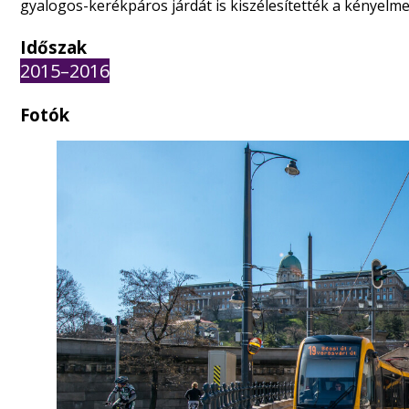
gyalogos-kerékpáros járdát is kiszélesítették a kényel
Időszak
2015–2016
Fotók