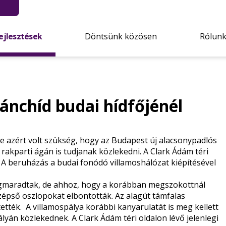
ejlesztések
Döntsünk közösen
Rólun
Lánchíd budai hídfőjénél
re azért volt szükség, hogy az Budapest új alacsonypadlós
rakparti ágán is tudjanak közlekedni. A Clark Ádám téri
. A beruházás a budai fonódó villamoshálózat kiépítésével
egmaradtak, de ahhoz, hogy a korábban megszokottnál
zépső oszlopokat elbontották. Az alagút támfalas
ették. A villamospálya korábbi kanyarulatát is meg kellett
lyán közlekednek. A Clark Ádám téri oldalon lévő jelenlegi