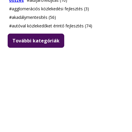
összes
#aluljárófelújítás (10)
#agglomerációs közlekedési fejlesztés (3)
#akadálymentesítés (56)
#autóval közlekedőket érintő fejlesztés (74)
További kategóriák