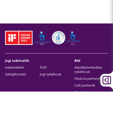
Jogi tudnivalók
BKK
Adatvédelem
ÁSZF
Akadálymentesítési
nyilatkozat
Sütitájékoztató
Jogi nyilatkozat
Fővárosi partnerek
Civil partnerek
Kiberbiztonsági
auditigazolás
Egyéb
Átláthatóság
Oldaltérkép