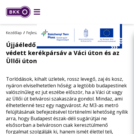
Kezdőlap
Fejlesztések
Összes fejlesztésünk
Újjáéledő sugárutak Budapesten –
védett kerékpársáv a Váci úton és az
Üllői úton
Torlódások, kihalt üzletek, rossz levegő, zaj és kosz,
nyáron elviselhetetlen hőség: a legtöbb budapestinek
valószínűleg ez jut eszébe először, ha a Váci út vagy
az Üllői út belvárosi szakaszára gondol. Mindaz, ami
élhetetlenné tesz egy nagyvárost. Az M3-as metró
felújításának befejezésével történelmi lehetőség nyílik
arra, hogy Budapest észak-déli sugárútjai ne
elsősorban a belvároson csak keresztülmenő
forgalmat szolgálják ki, hanem ismét élettel teli,