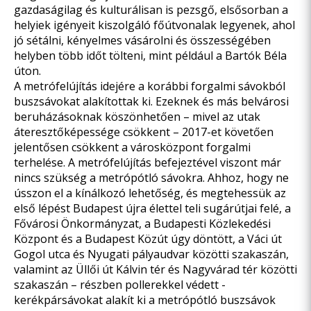
gazdaságilag és kulturálisan is pezsgő, elsősorban a
helyiek igényeit kiszolgáló főútvonalak legyenek, ahol
jó sétálni, kényelmes vásárolni és összességében
helyben több időt tölteni, mint például a Bartók Béla
úton.
A metrófelújítás idejére a korábbi forgalmi sávokból
buszsávokat alakítottak ki. Ezeknek és más belvárosi
beruházásoknak köszönhetően – mivel az utak
áteresztőképessége csökkent – 2017-et követően
jelentősen csökkent a városközpont forgalmi
terhelése. A metrófelújítás befejeztével viszont már
nincs szükség a metrópótló sávokra. Ahhoz, hogy ne
ússzon el a kínálkozó lehetőség, és megtehessük az
első lépést Budapest újra élettel teli sugárútjai felé, a
Fővárosi Önkormányzat, a Budapesti Közlekedési
Központ és a Budapest Közút úgy döntött, a Váci út
Gogol utca és Nyugati pályaudvar közötti szakaszán,
valamint az Üllői út Kálvin tér és Nagyvárad tér közötti
szakaszán – részben pollerekkel védett -
kerékpársávokat alakít ki a metrópótló buszsávok