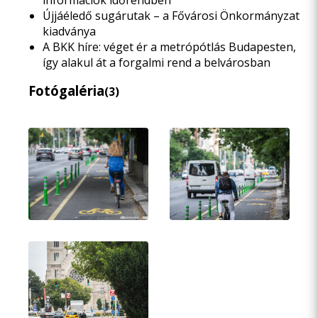
információk időrendben
Újjáéledő sugárutak – a Fővárosi Önkormányzat
kiadványa
A BKK híre: véget ér a metrópótlás Budapesten,
így alakul át a forgalmi rend a belvárosban
Fotógaléria
(3)