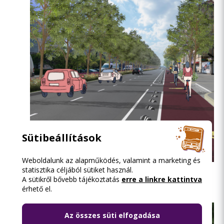
Sütibeállítások
Weboldalunk az alapműködés, valamint a marketing és
a megújuló Üllői út látványterve
statisztika céljából sütiket használ.
A sütikről bővebb tájékoztatás
erre a linkre kattintva
érhető el.
Az összes süti elfogadása