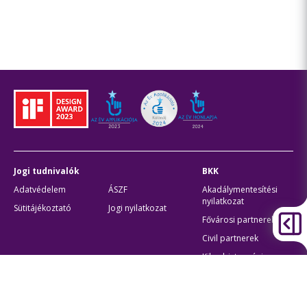
Jogi tudnivalók
BKK
Adatvédelem
ÁSZF
Akadálymentesítési
nyilatkozat
Sütitájékoztató
Jogi nyilatkozat
Fővárosi partnerek
Civil partnerek
Kiberbiztonsági
auditigazolás
Egyéb