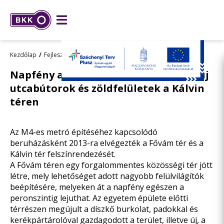
Kezdőlap
Fejlesztések
Összes fejlesztésünk
Napfény a Fővám téri peronszinten, új
utcabútorok és zöldfelületek a Kálvin
téren
Az M4-es metró építéséhez kapcsolódó
beruházásként 2013-ra elvégezték a Fővám tér és a
Kálvin tér felszínrendezését.
A Fővám téren egy forgalommentes közösségi tér jött
létre, mely lehetőséget adott nagyobb felülvilágítók
beépítésére, melyeken át a napfény egészen a
peronszintig lejuthat. Az egyetem épülete előtti
térrészen megújult a díszkő burkolat, padokkal és
kerékpártárolóval gazdagodott a terület, illetve új, a