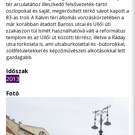
tér arculatához illeszkedő felsővezeték-tartó
oszlopokat és saját, megerősített térkő sávot kapott a
83-as troli. A Kálvin téri állomás vonzáskörzetében a
már korábban átadott Baross utcai és Üllői úti
szakaszon túl ismét használhatóvá vált a református
templom és az Üllői út közötti térrész, illetve a Ráday
utca torkolata is, ami utcaburkolattal és -bútorokkal,
zöldfelületekkel és képzőművészeti alkotásokkal lett
gazdagabb.
Időszak
2013
Fotó