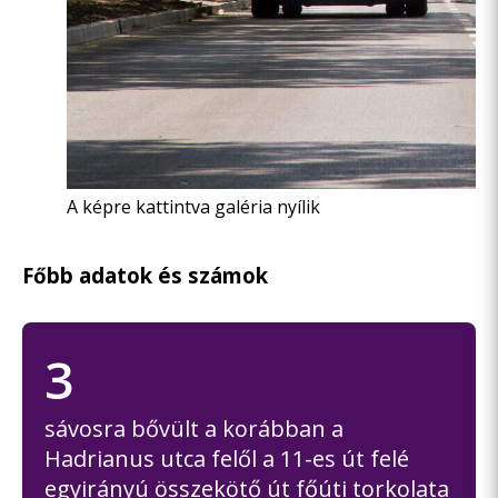
A képre kattintva galéria nyílik
Főbb adatok és számok
3
sávosra bővült a korábban a
Hadrianus utca felől a 11-es út felé
egyirányú összekötő út főúti torkolata