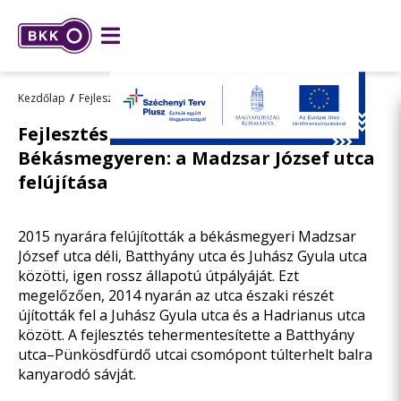
Kezdőlap
Fejlesztések
Összes fejlesztésünk
Fejlesztés és tehermentesítés
Békásmegyeren: a Madzsar József utca
felújítása
2015 nyarára felújították a békásmegyeri Madzsar
József utca déli, Batthyány utca és Juhász Gyula utca
közötti, igen rossz állapotú útpályáját. Ezt
megelőzően, 2014 nyarán az utca északi részét
újították fel a Juhász Gyula utca és a Hadrianus utca
között. A fejlesztés tehermentesítette a Batthyány
utca–Pünkösdfürdő utcai csomópont túlterhelt balra
kanyarodó sávját.