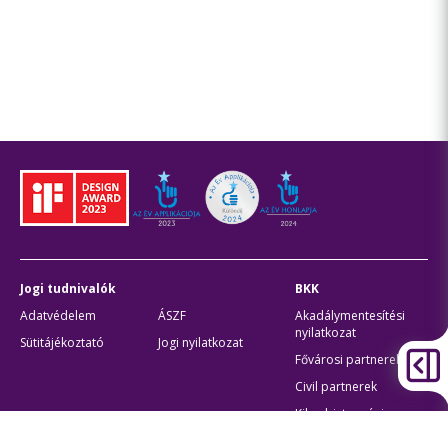
Jogi tudnivalók
BKK
Adatvédelem
ÁSZF
Akadálymentesítési
nyilatkozat
Sütitájékoztató
Jogi nyilatkozat
Fővárosi partnerek
Civil partnerek
Kiberbiztonsági
auditigazolás