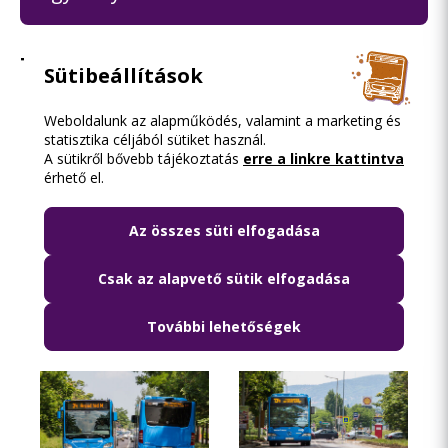
További információ
Sütibeállítások
További információk a beruházásról
Weboldalunk az alapműködés, valamint a marketing és
statisztika céljából sütiket használ.
Fotógaléria
(10)
A sütikről bővebb tájékoztatás
erre a linkre kattintva
érhető el.
Az összes süti elfogadása
Csak az alapvető sütik elfogadása
További lehetőségek