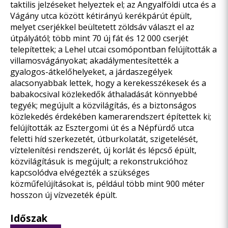
taktilis jelzéseket helyeztek el; az Angyalföldi utca és a
Vágány utca között kétirányú kerékpárút épült,
melyet cserjékkel beültetett zöldsáv választ el az
útpályától; több mint 70 új fát és 12 000 cserjét
telepítettek; a Lehel utcai csomópontban felújították a
villamosvágányokat; akadálymentesítették a
gyalogos-átkelőhelyeket, a járdaszegélyek
alacsonyabbak lettek, hogy a kerekesszékesek és a
babakocsival közlekedők áthaladását könnyebbé
tegyék; megújult a közvilágítás, és a biztonságos
közlekedés érdekében kamerarendszert építettek ki;
felújították az Esztergomi út és a Népfürdő utca
feletti híd szerkezetét, útburkolatát, szigetelését,
víztelenítési rendszerét, új korlát és lépcső épült,
közvilágításuk is megújult; a rekonstrukcióhoz
kapcsolódva elvégezték a szükséges
közműfelújításokat is, például több mint 900 méter
hosszon új vízvezeték épült.
Időszak