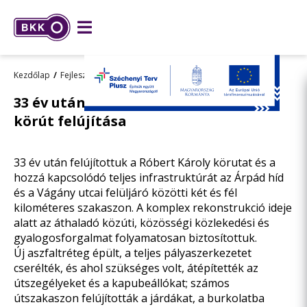
Kezdőlap
Fejlesztések
Összes fejlesztésünk
33 év után elkészült: a Róbert Károly
körút felújítása
33 év után felújítottuk a Róbert Károly körutat és a
hozzá kapcsolódó teljes infrastruktúrát az Árpád híd
és a Vágány utcai felüljáró közötti két és fél
kilométeres szakaszon. A komplex rekonstrukció ideje
alatt az áthaladó közúti, közösségi közlekedési és
gyalogosforgalmat folyamatosan biztosítottuk.
Új aszfaltréteg épült, a teljes pályaszerkezetet
cserélték, és ahol szükséges volt, átépítették az
útszegélyeket és a kapubeállókat; számos
útszakaszon felújították a járdákat, a burkolatba