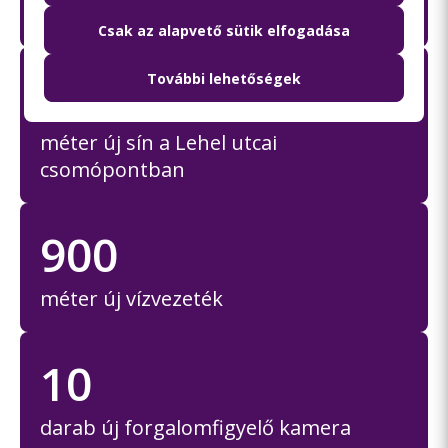
darab új fa telepítése
Csak az alapvető sütik elfogadása
173
További lehetőségek
méter új sín a Lehel utcai
csomópontban
900
méter új vízvezeték
10
darab új forgalomfigyelő kamera