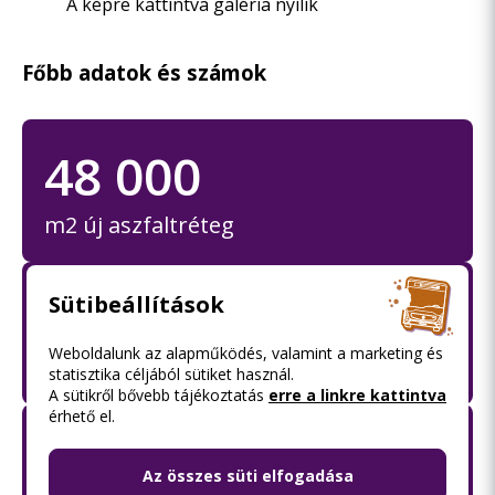
A képre kattintva galéria nyílik
Főbb adatok és számok
48 000
m2 új aszfaltréteg
12 000
Sütibeállítások
Weboldalunk az alapműködés, valamint a marketing és
darab új cserje telepítése
statisztika céljából sütiket használ.
A sütikről bővebb tájékoztatás
erre a linkre kattintva
érhető el.
70
Az összes süti elfogadása