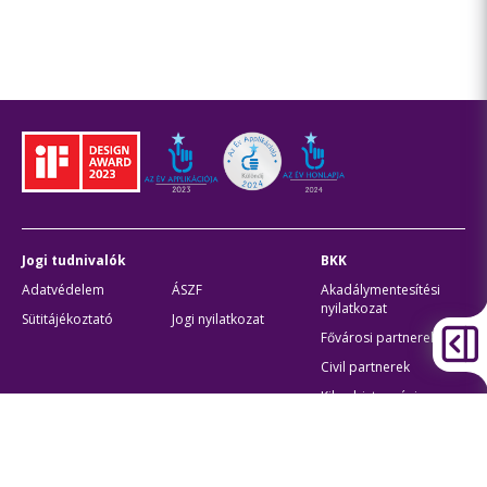
Jogi tudnivalók
BKK
Adatvédelem
ÁSZF
Akadálymentesítési
nyilatkozat
Sütitájékoztató
Jogi nyilatkozat
Fővárosi partnerek
Civil partnerek
Kiberbiztonsági
auditigazolás
Egyéb
Átláthatóság
Oldaltérkép