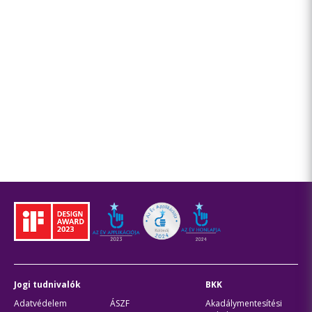
Jogi tudnivalók
BKK
Adatvédelem
ÁSZF
Akadálymentesítési