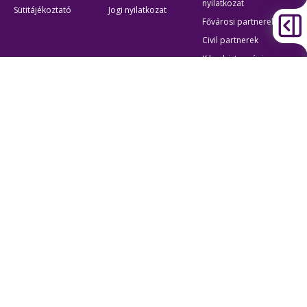
nyilatkozat
Sütitájékoztató
Jogi nyilatkozat
Fővárosi partnerek
Civil partnerek
Kiberbiztonsági
auditigazolás
Egyéb
Átláthatóság
Oldaltérkép
Akadálymentes beállítások
Sütibeállítások
BKK Budapesti Közlekedési Központ
Zártkörűen Működő Részvénytársaság
Cégjegyzékszám:
01-10-046840
Cím:
1075 Budapest, Rumbach Sebestyén utca 19-21
Telefon:
+36 1 3 255 255
E-mail:
bkk@bkk.hu