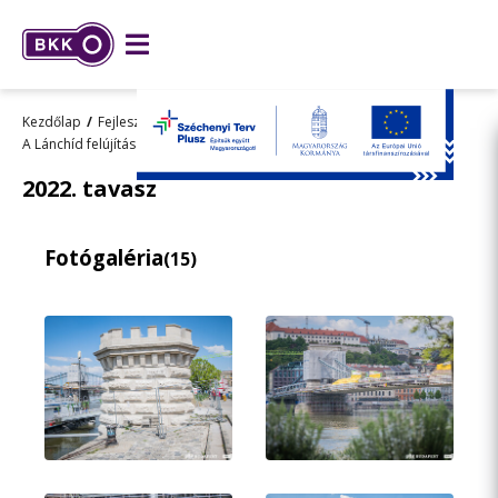
Kezdőlap
Fejlesztések
Kiemelt fejlesztések
Archívum
A Lánchíd felújítása
Galéria
2022. tavasz
2022. tavasz
Fotógaléria
(15)