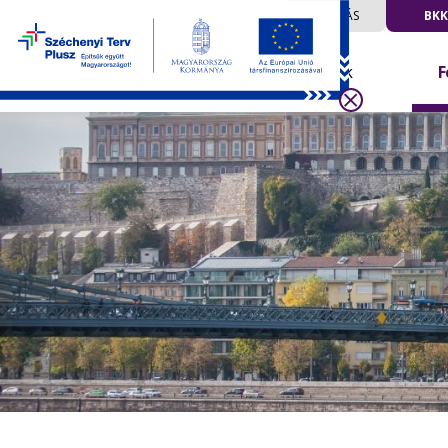
UTAZÁS
BKK
Hírek
F