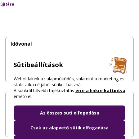
lújítása
Idővonal
Kövesd végig idővonalunkon a híd felújításának
Sütibeállítások
mérföldköveit
Weboldalunk az alapműködés, valamint a marketing és
statisztika céljából sütiket használ.
A sütikről bővebb tájékoztatás
erre a linkre kattintva
érhető el.
Dokumentumok, közbeszerzés, közérdekű
adatok
Az összes süti elfogadása
Itt találod a felújításhoz kapcsolódó közbeszerzési
dokumentumokat, közérdekű adatokat
Csak az alapvető sütik elfogadása