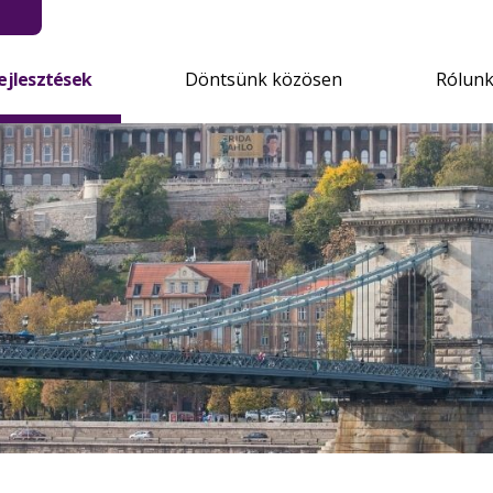
ejlesztések
Döntsünk közösen
Rólun