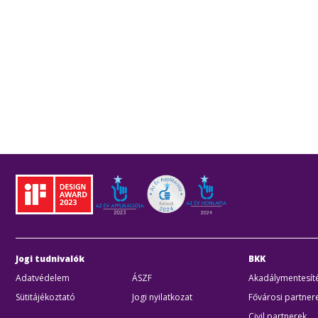
Jogi tudnivalók
BKK
Adatvédelem
ÁSZF
Akadálymentesíté
Sütitájékoztató
Jogi nyilatkozat
Fővárosi partner
Civil partnerek