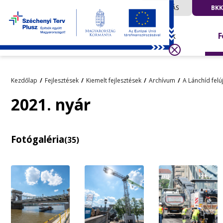
UTAZÁS
BKK
Hírek
F
Kezdőlap
Fejlesztések
Kiemelt fejlesztések
Archívum
A Lánchíd felú
2021. nyár
Fotógaléria
(35)