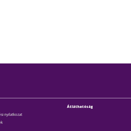
Átláthatóság
si nyilatkozat
ek