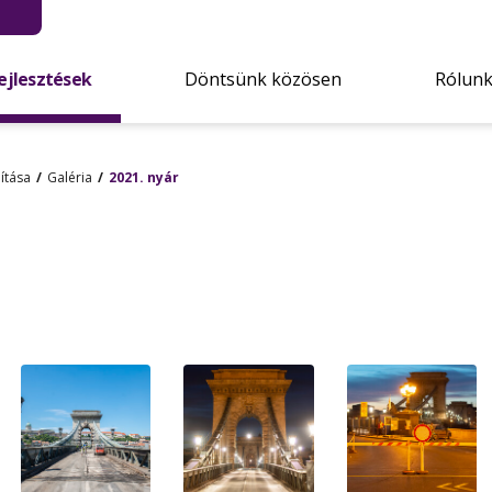
ejlesztések
Döntsünk közösen
Rólun
jítása
Galéria
2021. nyár