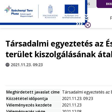
UTAZÁS
BKK
Hírek
Társadalmi egyeztetés az És
terület kiszolgálásának áta
2021.11.23. 09:23
Meghirdetett javaslat címe
Társadalmi egyeztetés az É
Közzététel időpontja
2021.11.23. 09:23
Véleményezés kezdete
2021.11.23
Véleményezés vége
2021.12.08