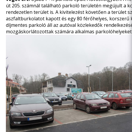
út 205. számnál található parkoló területén megújult a 
rendezetlen terület is. A kivitelezést követően a terület sz
aszfaltburkolatot kapott és egy 80 férőhelyes, korszerű kö
díjmentes parkoló áll az autóval közlekedők rendelkezésé
mozgáskorlátozottak számára alkalmas parkolóhelyeket is