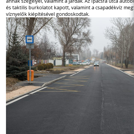
annak szegélyei, valamint a járdák. Az Ipacsfa utca autó
és taktilis burkolatot kapott, valamint a csapadékvíz meg
víznyelők kiépítésével gondoskodtak.