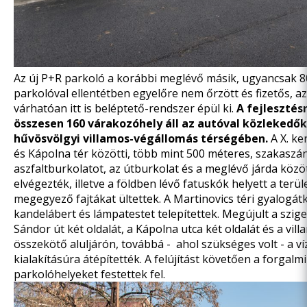
Az új P+R parkoló a korábbi
meglévő másik, ugyancsak 8
parkolóval
ellentétben egyelőre nem őrzött és fizetős, 
várhatóan itt is beléptető-rendszer épül ki.
A fejleszté
összesen 160 várakozóhely áll az autóval közlekedő
hűvösvölgyi villamos-végállomás térségében.
A X. ke
és Kápolna tér közötti, több mint 500 méteres, szakaszá
aszfaltburkolatot, az útburkolat és a meglévő járda között
elvégezték, illetve a földben lévő fatuskók helyett a terül
megegyező fajtákat ültettek. A Martinovics téri gyalogátk
kandelábert és lámpatestet telepítettek. Megújult a szig
Sándor út két oldalát, a Kápolna utca két oldalát és a vi
összekötő aluljárón, továbbá - ahol szükséges volt - a v
kialakításúra átépítették. A felújítást követően a forgalm
parkolóhelyeket festettek fel.