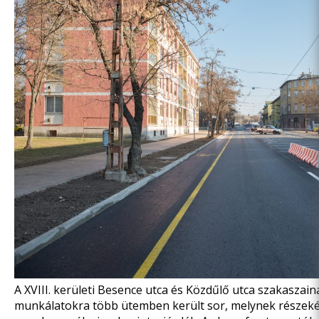
A XVIII. kerületi Besence utca és Közdűlő utca szakaszainak
munkálatokra több ütemben került sor, melynek részeké