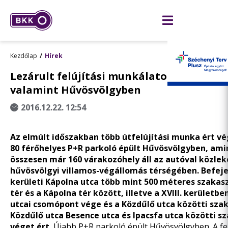
Kezdőlap
Hírek
Lezárult felújítási munkálatok a X. és a X
valamint Hűvösvölgyben
2016.12.22. 12:54
Az elmúlt időszakban több útfelújítási munka ért vé
80 férőhelyes P+R parkoló épült Hűvösvölgyben, am
összesen már 160 várakozóhely áll az autóval közle
hűvösvölgyi villamos-végállomás térségében. Befeje
kerületi Kápolna utca több mint 500 méteres szakasz
tér és a Kápolna tér között, illetve a XVIII. kerületb
utcai csomópont vége és a Közdűlő utca közötti sza
Közdűlő utca Besence utca és Ipacsfa utca közötti sz
véget ért.
Újabb P+R parkoló épült Hűvösvölgyben. A fel