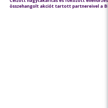
Célzott nagytakarítás és fokozott ellenőrzé
összehangolt akciót tartott partnereivel a 