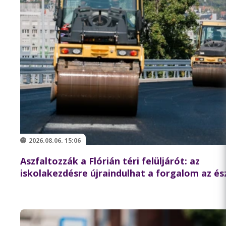
2026.08.06. 15:06
Aszfaltozzák a Flórián téri felüljárót: az
iskolakezdésre újraindulhat a forgalom az és