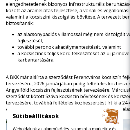
elengedhetetlenek bizonyos infrastrukturális beruházás
között az áramellátás fejlesztése, a vonali és végállomási
valamint a kocsiszíni kiszolgálás bővítése. A tervezett b
biztosítanák:
az alacsonypadlós villamossal még nem kiszolgált 
fejlesztését;
további peronok akadálymentesítését, valamint
a kocsiszínek teljes körű felkészítését az új járműv
karbantartására.
A BKK már aláírta a szerződést
Ferencváros kocsiszín
fej
tervezésére, 2026 januárjában pedig feltételes közbeszer
Angyalföld kocsiszín
fejlesztésének tervezésére. Márciusb
szerződést kötött
Száva kocsiszín
bővítésének és korsze
tervezésére, továbbá feltételes közbeszerzést írt ki
a 24-
végállomásainak
fejlesztéséhez szükséges tervezési fela
Sütibeállítások
Weboldalunk az alapműködés, valamint a marketing és