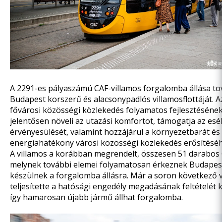
A 2291-es pályaszámú CAF-villamos forgalomba állása to
Budapest korszerű és alacsonypadlós villamosflottáját. A
fővárosi közösségi közlekedés folyamatos fejlesztésének
jelentősen növeli az utazási komfortot, támogatja az es
érvényesülését, valamint hozzájárul a környezetbarát és
energiahatékony városi közösségi közlekedés erősítéséh
A villamos a korábban megrendelt, összesen 51 darabos C
melynek további elemei folyamatosan érkeznek Budapes
készülnek a forgalomba állásra. Már a soron következő v
teljesítette a hatósági engedély megadásának feltételét 
így hamarosan újabb jármű állhat forgalomba.