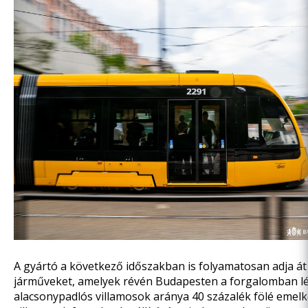
A gyártó a következő időszakban is folyamatosan adja át 
járműveket, amelyek révén Budapesten a forgalomban l
alacsonypadlós villamosok aránya 40 százalék fölé emelke