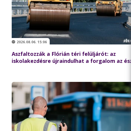
2026.08.06. 15:06
Aszfaltozzák a Flórián téri felüljárót: az
iskolakezdésre újraindulhat a forgalom az és