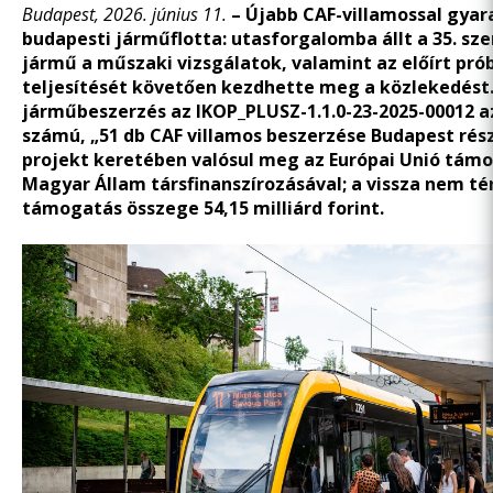
Budapest, 2026. június 11.
– Újabb CAF-villamossal gyar
budapesti járműflotta: utasforgalomba állt a 35. sze
jármű a műszaki vizsgálatok, valamint az előírt pr
teljesítését követően kezdhette meg a közlekedést.
járműbeszerzés az IKOP_PLUSZ-1.1.0-23-2025-00012 a
számú, „51 db CAF villamos beszerzése Budapest rés
projekt keretében valósul meg az Európai Unió támo
Magyar Állam társfinanszírozásával; a vissza nem té
támogatás összege 54,15 milliárd forint.