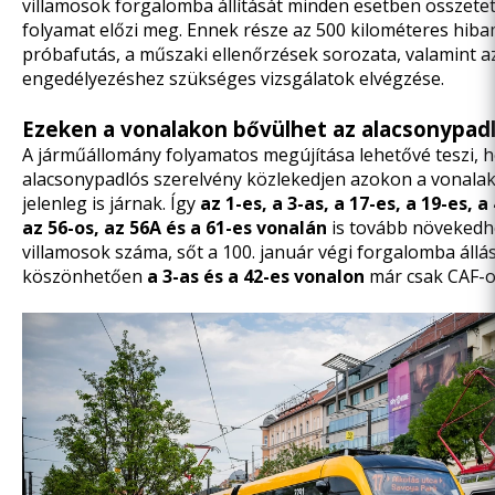
villamosok forgalomba állítását minden esetben összetett
folyamat előzi meg. Ennek része az 500 kilométeres hib
próbafutás, a műszaki ellenőrzések sorozata, valamint a
engedélyezéshez szükséges vizsgálatok elvégzése.
Ezeken a vonalakon bővülhet az alacsonypadl
A járműállomány folyamatos megújítása lehetővé teszi, 
alacsonypadlós szerelvény közlekedjen azokon a vonala
jelenleg is járnak. Így
az 1-es, a 3-as, a 17-es, a 19-es, a
az 56-os, az 56A és a 61-es vonalán
is tovább növekedh
villamosok száma, sőt a 100.
január végi
forgalomba állá
köszönhetően
a 3-as és a 42-es vonalon
már csak CAF-o