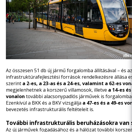
Az összesen 51 db új jármű forgalomba állításával – és a
infrastruktúrafejlesztési források rendelkezésre állása e
szerint
a 2-es, a 23-as és a 24-es, valamint a 62-es vo
megjelenhetnek a korszerű villamosok, illetve
a 14-es és
vonalon
további alacsonypadlós járművek is forgalomba 
Ezenkívül a BKK és a BKV vizsgálja
a 47-es és a 49-es vo
bevezetés infrastrukturális feltételeit is.
További infrastrukturális beruházásokra van
Az új járművek fogadásához és a hálózat további korsze