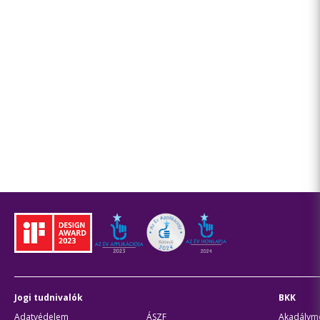
Jogi tudnivalók
BKK
Adatvédelem
ÁSZF
Akadálymen