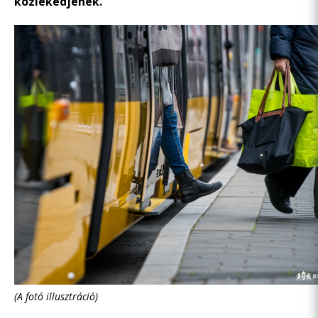
közlekedjenek.
(A fotó illusztráció)