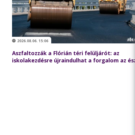
2026.08.06. 15:06
Aszfaltozzák a Flórián téri felüljárót: az
iskolakezdésre újraindulhat a forgalom az és