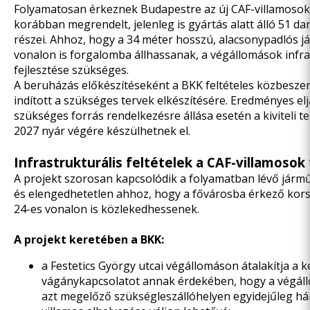
Folyamatosan érkeznek Budapestre az új CAF-villamosok
korábban megrendelt, jelenleg is gyártás alatt álló 51 da
részei. Ahhoz, hogy a 34 méter hosszú, alacsonypadlós j
vonalon is forgalomba állhassanak, a végállomások infr
fejlesztése szükséges.
A beruházás előkészítéseként a BKK
feltételes közbeszer
indított a szükséges tervek elkészítésére. Eredményes elj
szükséges forrás rendelkezésre állása esetén a kiviteli 
2027 nyár végére készülhetnek el.
Infrastrukturális feltételek a CAF-villamoso
A projekt szorosan kapcsolódik a folyamatban lévő járm
és elengedhetetlen ahhoz, hogy a fővárosba érkező kor
24-es vonalon is közlekedhessenek.
A projekt keretében a BKK:
a Festetics György utcai végállomáson átalakítja a k
vágánykapcsolatot annak érdekében, hogy a végál
azt megelőző szükségleszállóhelyen egyidejűleg h