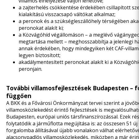
villamos elhelyezése váljon lehetővé;
a zajterhelés csökkentése érdekében csillapított sz
kialakítású visszacsapó váltókat alkalmaz;
a peronok és a szükségleszállóhely térségében aka
peronokat alakít ki;
a Közvágóhíd végállomáson – a meglévő vágányge
megtartása mellett – meghosszabbítja a jelenlegi 
annak érdekében, hogy mindegyiken két CAF-villam
legyen biztosított;
akadálymentesített peronokat alakít ki a Közvágóh
peronjain.
További villamosfejlesztések Budapesten – f
függően
A BKK és a Fővárosi Önkormányzat tervei szerint a jövőb
villamosközlekedést érintő fejlesztések is megvalósulha
Budapesten, európai uniós társfinanszírozással. Ezek ré
folytatódik a járműflotta megújítása is: az összesen 51 új
forgalomba állításával újabb vonalakon válhat elérhetőv
alacsonypadlós villamosközlekedés, miközben a már érin