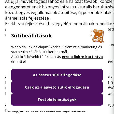
Az új járművek fogadásához és a hálózat további korsze
elengedhetetlenek bizonyos infrastrukturális beruházás
között egyes végállomások átépítése, új peronok kialakít
áramellátás fejlesztése.
Ezekhez a fejlesztésekhez egyelőre nem állnak rendelke
szükséges EU-s források, a főváros azonban elkötelezet
megvalósítása mellett. A források biztosítanák:
Sütibeállítások
az alacsonypadlós villamossal még nem kiszolgált 
Weboldalunk az alapműködés, valamint a marketing és
fejlesztését;
statisztika céljából sütiket használ.
további peronok akadálymentesítését, valamint
A sütikről bővebb tájékoztatás
erre a linkre kattintva
a kocsiszínek teljes körű felkészítését az új járműv
érhető el.
karbantartására.
Az összes süti elfogadása
A BKK 2025 októberében feltételes közbeszerzést írt ki
a
kocsiszín,
majd 2026 januárjában
az Angyalföld kocsiszín
Csak az alapvető sütik elfogadása
tervezésére; márciusban pedig
a Száva kocsiszín
bővítésé
korszerűsítésére kötötte meg a tervezési szerződéseket.
További lehetőségek
A budapesti villamosfejlesztésekről és a járműflotta meg
honlapján
érhető el részletes tájékoztatás.