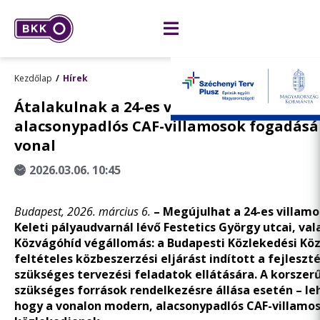
Kezdőlap
Hírek
Átalakulnak a 24-es villamos végállomása
alacsonypadlós CAF-villamosok fogadásár
vonal
2026.03.06. 10:45
Budapest, 2026. március 6.
– Megújulhat a 24-es villamo
Keleti pályaudvarnál lévő Festetics György utcai, va
Közvágóhíd végállomás: a Budapesti Közlekedési Köz
feltételes közbeszerzési eljárást indított a fejlesz
szükséges tervezési feladatok ellátására. A korszerű
szükséges források rendelkezésre állása esetén – le
hogy a vonalon modern, alacsonypadlós CAF-villamo