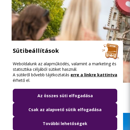
Sütibeállítások
Weboldalunk az alapműködés, valamint a marketing és
statisztika céljából sütiket használ.
A sütikről bővebb tájékoztatás
erre a linkre kattintva
érhető el.
2026.08.08. 13:16
Közösségi közlekedéssel a Szigetre
Az összes süti elfogadása
Csak az alapvető sütik elfogadása
További lehetőségek