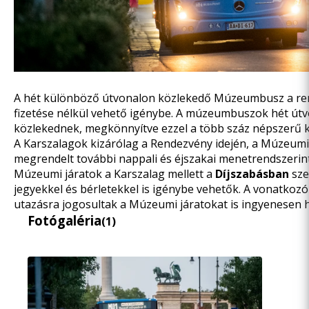
A hét különböző útvonalon közlekedő Múzeumbusz a rend
fizetése nélkül vehető igénybe. A múzeumbuszok hét út
közlekednek, megkönnyítve ezzel a több száz népszerű ku
A Karszalagok kizárólag a Rendezvény idején, a Múzeumi 
megrendelt további nappali és éjszakai menetrendszerint
Múzeumi járatok a Karszalag mellett a
Díjszabásban
sze
jegyekkel és bérletekkel is igénybe vehetők. A vonatko
utazásra jogosultak a Múzeumi járatokat is ingyenesen h
Fotógaléria
(1)