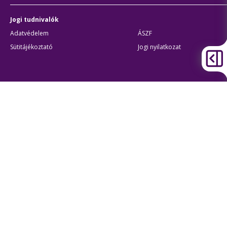
Jogi tudnivalók
Adatvédelem
ÁSZF
Sütitájékoztató
Jogi nyilatkozat
Átláthatóság
Akadálymentes beállítások
BKK Budapesti Közlekedési Központ
Zártkörűen Működő Részvénytársaság
Cégjegyzékszám:
01-10-046840
Cím:
1075 Budapest, Rumbach Sebestyén utca 19-21
Telefon:
+36 1 3 255 255
E-mail:
bkk@bkk.hu