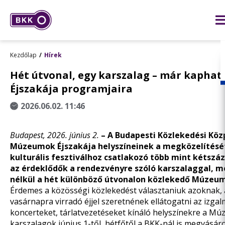
Kezdőlap
Hírek
Hét útvonal, egy karszalag – már kapha
Éjszakája programjaira
2026.06.02. 11:46
Budapest, 2026. június 2.
– A Budapesti Közlekedési Köz
Múzeumok Éjszakája helyszíneinek a megközelítését 
kulturális fesztiválhoz csatlakozó több mint kétsz
az érdeklődők a rendezvényre szóló karszalaggal, me
nélkül a hét különböző útvonalon közlekedő Múzeum
Érdemes a közösségi közlekedést választaniuk azoknak, a
vasárnapra virradó éjjel szeretnének ellátogatni az izgal
koncerteket, tárlatvezetéseket kínáló helyszínekre a M
karszalagok június 1-től, hétfőtől a BKK-nál is megvásá