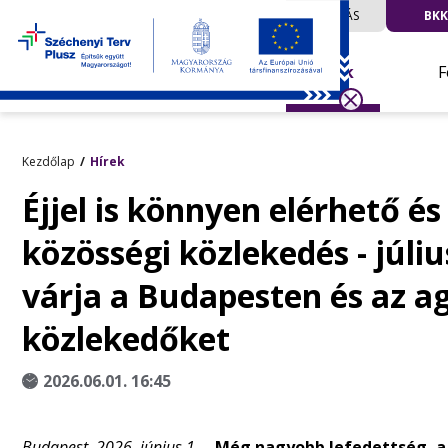
UTAZÁS
BKK
Hírek
F
Kezdőlap
Hírek
Éjjel is könnyen elérhető é
közösségi közlekedés - júliu
várja a Budapesten és az 
közlekedőket
2026.06.01. 16:45
Budapest, 2026. június 1. –
Még nagyobb lefedettség, a 