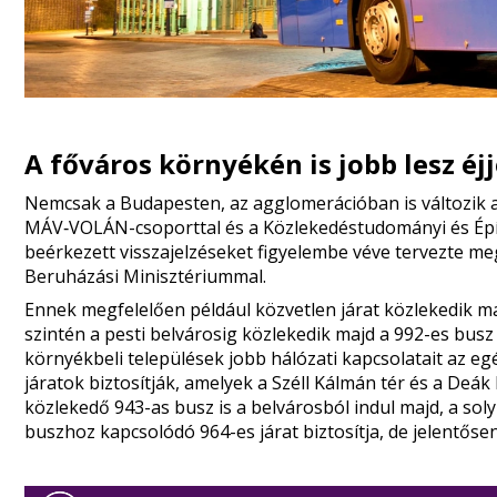
A főváros környékén is jobb lesz éj
Nemcsak a Budapesten, az agglomerációban is változik az
MÁV‑VOLÁN-csoporttal és a Közlekedéstudományi és Épít
beérkezett visszajelzéseket figyelembe véve tervezte meg
Beruházási Minisztériummal.
Ennek megfelelően például közvetlen járat közlekedik maj
szintén a pesti belvárosig közlekedik majd a 992-es bus
környékbeli települések jobb hálózati kapcsolatait az e
járatok biztosítják, amelyek a Széll Kálmán tér és a Deák
közlekedő 943-as busz is a belvárosból indul majd, a sol
buszhoz kapcsolódó 964-es járat biztosítja, de jelentősen