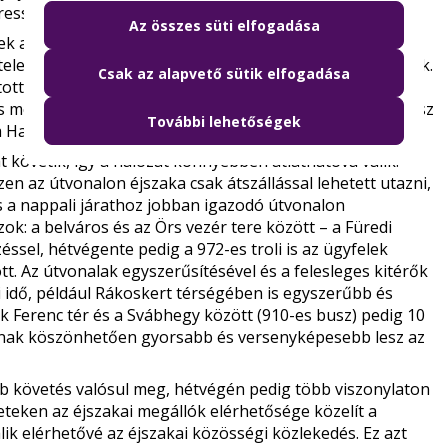
essy úton át összekötő új 941-essel).
Az összes süti elfogadása
ek a belvároson keresztül egymással is közvetlen
lepek és városrészek részletesebb feltárását biztosítják.
Csak az alapvető sütik elfogadása
ott terület is bekapcsolódik az éjszakai közlekedésbe, és
is megjelennek ott, ahol ez hatékonyabb szolgáltatást tesz
További lehetőségek
 Halomi út/Kisfaludy utca/Szarvas csárda tér között.
 követik, így a hálózat könnyebben átláthatóvá válik.
ezen az útvonalon éjszaka csak átszállással lehetett utazni,
és a nappali járathoz jobban igazodó útvonalon
ok: a belváros és az Örs vezér tere között – a Füredi
lzéssel, hétvégente pedig a 972-es troli is az ügyfelek
tt. Az útvonalak egyszerűsítésével és a felesleges kitérők
idő, például Rákoskert térségében is egyszerűbb és
ák Ferenc tér és a Svábhegy között (910-es busz) pedig 10
knak köszönhetően gyorsabb és versenyképesebb lesz az
 követés valósul meg, hétvégén pedig több viszonylaton
ületeken az éjszakai megállók elérhetősége közelít a
ik elérhetővé az éjszakai közösségi közlekedés. Ez azt