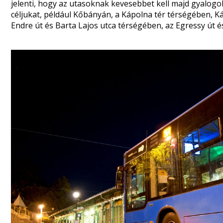
jelenti, hogy az utasoknak kevesebbet kell majd gyalogo
céljukat, például Kőbányán, a Kápolna tér térségében, 
Endre út és Barta Lajos utca térségében, az Egressy út 