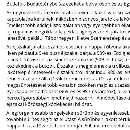
Budafok-Budatéténybe (az ezeket a belvároson és az Egr
Az úgynevezett átmérős járatok révén a külső városrész
kapcsolatba kerülnek, miközben bizonyos járatok a lakóte
Emellett több eddig kiszolgálatlan vagy gyengébben ellát
új, rugalmas megoldások, például igényvezérelt járatok 
lehetővé, például Táborhegyen, illetve Szemeretelep és a
Az éjszakai járatok számos esetben a nappali útvonalakat
Ilyen például a 9-es busz éjszakai párja, a 909-es. Eddig 
július 1-től viszont az ismerős számozás (909-es busz), 
közlekednek a buszok. Éjszaka is megjelennek a trolibusz
lakótelep érintésével – éjszakai trolijárat indul 980-as je
rendelkezésére áll a Deák Ferenc tér és az Orczy tér közö
megszüntetésével több vonalon csökken majd az utazási 
gyorsabb lesz a hálózat (969-es és 997-es járatok), a De
perccel gyorsabban lehet majd hazaérni. A módosításo
éjszakai közösségi közlekedési hálózat.
A legforgalmasabb tengelyeken sűrűbb és egyenletesebb
további sűrítés segíti az eljutást. A sűrűbben lakott ter
nappalihoz, a főváros több pontján 500 méteren belül vál