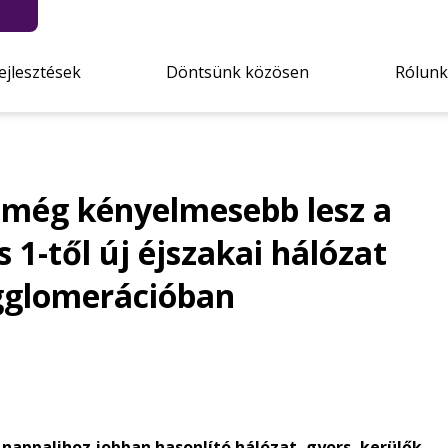
ejlesztések
Döntsünk közösen
Rólunk
s még kényelmesebb lesz a
s 1-től új éjszakai hálózat
agglomerációban
nappalihoz jobban hasonlító hálózat, gyors, kerülők