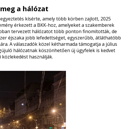
 meg a hálózat
i egyeztetés kísérte, amely több körben zajlott, 2025
lemény érkezett a BKK-hoz, amelyeket a szakemberek
ábban tervezett hálózatot több ponton finomították, de
zer éjszaka jobb lefedettséget, egyszerűbb, átláthatóbb
ára. A válaszadók közel kétharmada támogatja a július
gújuló hálózatnak köszönhetően új ügyfelek is kedvet
i közlekedést használják.