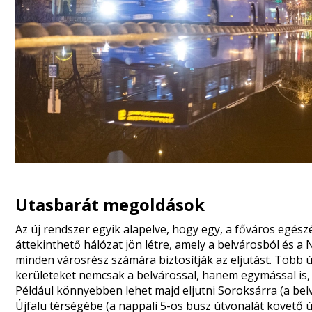
Utasbarát megoldások
Az új rendszer egyik alapelve, hogy egy, a főváros egészét
áttekinthető hálózat jön létre, amely a belvárosból és 
minden városrész számára biztosítják az eljutást. Több ú
kerületeket nemcsak a belvárossal, hanem egymással is, 
Például könnyebben lehet majd eljutni Soroksárra (a belv
Újfalu térségébe (a nappali 5-ös busz útvonalát követő ú