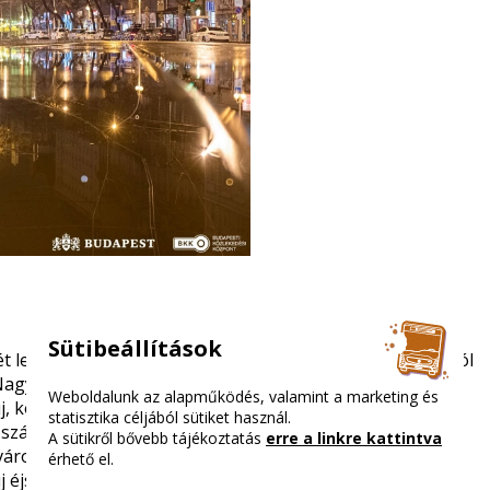
Sütibeállítások
 lefedő, az agglomerációban élők igényeit is kielégítő, jól
a Nagykörút térségéből a fő közlekedési tengelyek mentén
Weboldalunk az alapműködés, valamint a marketing és
j, közvetlen járat kapcsolja majd össze a külső
statisztika céljából sütiket használ.
számos esetben átszállás nélküli kapcsolatot teremtve.
A sütikről bővebb tájékoztatás
erre a linkre kattintva
árost közvetlenül elérő új 966-os busszal), Rákospalota-
érhető el.
j éjszakai 905-ös járattal) Rákosszentmihályra, vagy