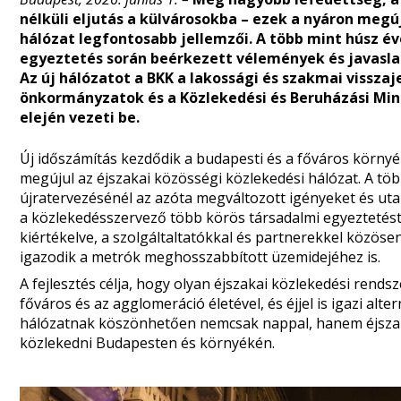
nélküli eljutás a külvárosokba – ezek a nyáron megú
hálózat legfontosabb jellemzői. A több mint húsz év
egyeztetés során beérkezett vélemények és javasla
Az új hálózatot a BKK a lakossági és szakmai visszaj
önkormányzatok és a Közlekedési és Beruházási Mini
elején vezeti be.
Új időszámítás kezdődik a budapesti és a főváros környéki
megújul az éjszakai közösségi közlekedési hálózat. A tö
újratervezésénél az azóta megváltozott igényeket és ut
a közlekedésszervező több körös társadalmi egyeztetést 
kiértékelve, a szolgáltaltatókkal és partnerekkel közösen
igazodik a metrók meghosszabbított üzemidejéhez is.
A fejlesztés célja, hogy olyan éjszakai közlekedési rendsz
főváros és az agglomeráció életével, és éjjel is igazi alt
hálózatnak köszönhetően nemcsak nappal, hanem éjszak
közlekedni Budapesten és környékén.