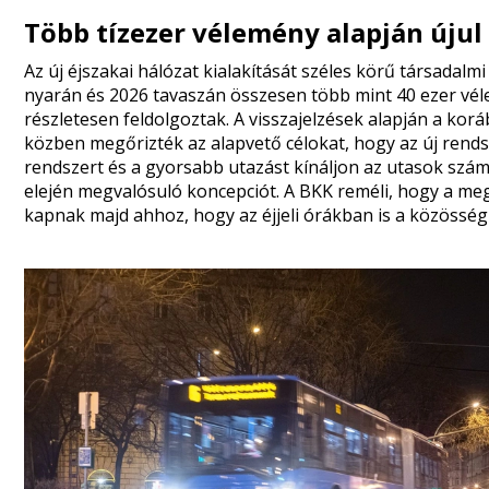
Több tízezer vélemény alapján újul
Az új éjszakai hálózat kialakítását széles körű társadalm
nyarán és 2026 tavaszán összesen több mint 40 ezer vé
részletesen feldolgoztak. A visszajelzések alapján a kor
közben megőrizték az alapvető célokat, hogy az új rends
rendszert és a gyorsabb utazást kínáljon az utasok szám
elején megvalósuló koncepciót. A BKK reméli, hogy a me
kapnak majd ahhoz, hogy az éjjeli órákban is a közösség