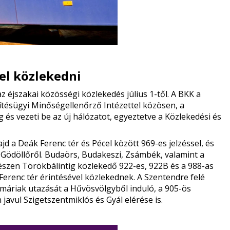
jel közlekedni
 éjszakai közösségi közlekedés július 1-től. A BKK a
ésügyi Minőségellenőrző Intézettel közösen, a
 és vezeti be az új hálózatot, egyeztetve a Közlekedési és
d a Deák Ferenc tér és Pécel között 969-es jelzéssel, és
z Gödöllőről. Budaörs, Budakeszi, Zsámbék, valamint a
gészen Törökbálintig közlekedő 922-es, 922B és a 988-as
 Ferenc tér érintésével közlekednek. A Szentendre felé
ymáriak utazását a Hűvösvölgyből induló, a 905-ös
 javul Szigetszentmiklós és Gyál elérése is.