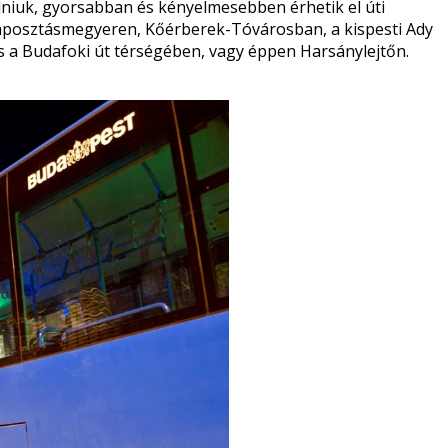
lniuk, gyorsabban és kényelmesebben érhetik el úti
Káposztásmegyeren, Kőérberek-Tóvárosban, a kispesti Ady
és a Budafoki út térségében, vagy éppen Harsánylejtőn.