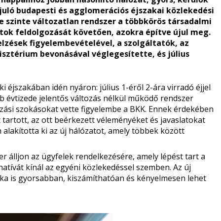
juló budapesti és agglomerációs éjszakai közlekedési
e szinte változatlan rendszer a többkörös társadalmi
tok feldolgozását követően, azokra építve újul meg.
elzések figyelembevételével, a szolgáltatók, az
sztérium bevonásával véglegesítette, és július
 éjszakában idén nyáron: július 1-éről 2-ára virradó éjjel
bb évtizede jelentős változás nélkül működő rendszer
azási szokásokat vette figyelembe a BKK. Ennek érdekében
tartott, az ott beérkezett véleményéket és javaslatokat
 alakította ki az új hálózatot, amely többek között
er álljon az ügyfelek rendelkezésére, amely lépést tart a
ernatívát kínál az egyéni közlekedéssel szemben. Az új
a is gyorsabban, kiszámíthatóan és kényelmesen lehet