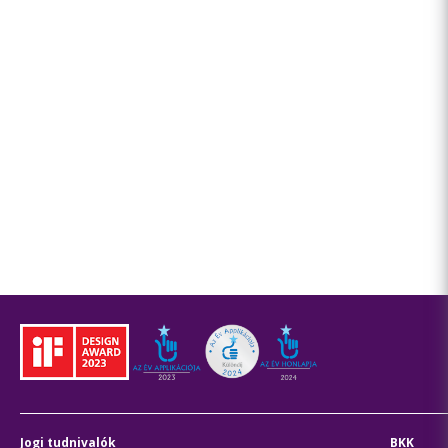
Jogi tudnivalók
BKK