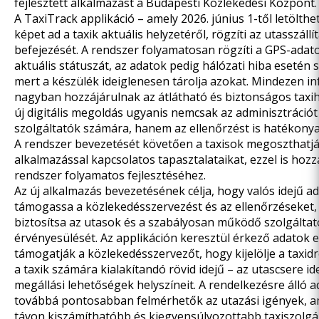
fejlesztett alkalmazást a Budapesti Közlekedési Központ
A TaxiTrack applikáció – amely 2026. június 1-től letölthe
képet ad a taxik aktuális helyzetéről, rögzíti az utasszállí
befejezését. A rendszer folyamatosan rögzíti a GPS-adat
aktuális státuszát, az adatok pedig hálózati hiba esetén 
mert a készülék ideiglenesen tárolja azokat. Mindezen i
nagyban hozzájárulnak az átlátható és biztonságos taxi
új digitális megoldás ugyanis nemcsak az adminisztrációt
szolgáltatók számára, hanem az ellenőrzést is hatékonya
A rendszer bevezetését követően a taxisok megoszthatjá
alkalmazással kapcsolatos tapasztalataikat, ezzel is hozz
rendszer folyamatos fejlesztéséhez.
Az új alkalmazás bevezetésének célja, hogy valós idejű a
támogassa a közlekedésszervezést és az ellenőrzéseket,
biztosítsa az utasok és a szabályosan működő szolgálta
érvényesülését. Az applikáción keresztül érkező adatok e
támogatják a közlekedésszervezőt, hogy kijelölje a taxid
a taxik számára kialakítandó rövid idejű – az utascsere id
megállási lehetőségek helyszíneit. A rendelkezésre álló 
továbbá pontosabban felmérhetők az utazási igények, 
távon kiszámíthatóbb és kiegyensúlyozottabb taxiszolgá