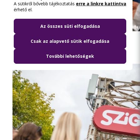
A sütikről bővebb tájékoztatás
erre a linkre kattintva
érhető el.
Az összes süti elfogadása
2026.08.10. 15:52
45 ezer utast ellenőriztek a fővárosban
Csak az alapvető sütik elfogadása
További lehetőségek