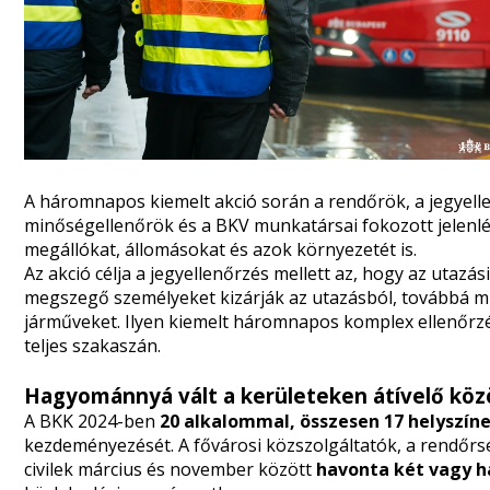
A háromnapos kiemelt akció során a rendőrök, a jegyell
minőségellenőrök és a BKV munkatársai fokozott jelenlét
megállókat, állomásokat és azok környezetét is.
Az akció célja a jegyellenőrzés mellett az, hogy az utazá
megszegő személyeket kizárják az utazásból, továbbá mi
járműveket. Ilyen kiemelt háromnapos komplex ellenőrz
teljes szakaszán.
Hagyománnyá vált a kerületeken átívelő kö
A BKK 2024-ben
20 alkalommal, összesen 17 helyszín
kezdeményezését. A fővárosi közszolgáltatók, a rendőrs
civilek március és november között
havonta két vagy 