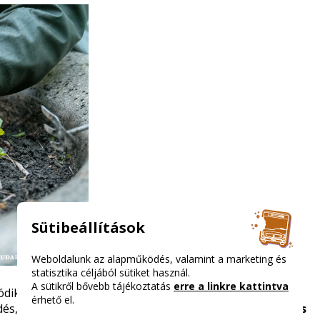
Sütibeállítások
Weboldalunk az alapműködés, valamint a marketing és
statisztika céljából sütiket használ.
A sütikről bővebb tájékoztatás
erre a linkre kattintva
dik a rendszeres, előre tervezett takarítások mellett
érhető el.
és, valamint a fokozott járatellenőrzés
a Népligetnél és