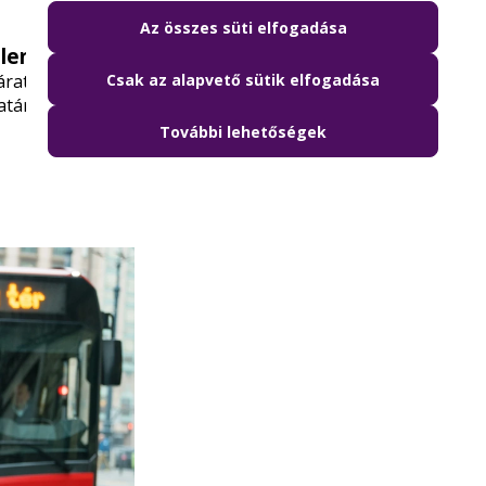
Az összes süti elfogadása
llenőrzések
Csak az alapvető sütik elfogadása
tellenőrzési akció is: a FÖRI Budapesti Utasbiztonsági
társai csütörtöktől szombatig a Kálvin teret érintő
További lehetőségek