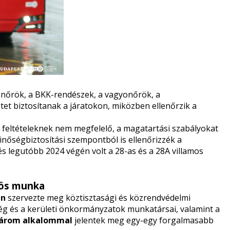
enőrök, a BKK-rendészek, a vagyonőrök, a
et biztosítanak a járatokon, miközben ellenőrzik a
si feltételeknek nem megfelelő, a magatartási szabályokat
nőségbiztosítási szempontból is ellenőrizzék a
és legutóbb 2024 végén volt
a 28-as és a 28A villamos
zös munka
en
szervezte meg köztisztasági és közrendvédelmi
ég és a kerületi önkormányzatok munkatársai, valamint a
három alkalommal
jelentek meg egy-egy forgalmasabb