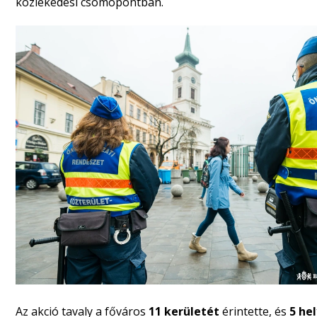
közlekedési csomópontban.
Az akció tavaly a főváros
11 kerületét
érintette, és
5 he