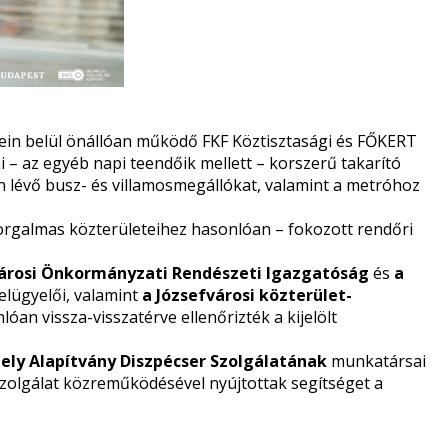
ein belül önállóan működő FKF Köztisztasági és FŐKERT
– az egyéb napi teendőik mellett – korszerű takarító
en lévő busz- és villamosmegállókat, valamint a metróhoz
orgalmas közterületeihez hasonlóan – fokozott rendőri
árosi Önkormányzati Rendészeti Igazgatóság
és
a
elügyelői, valamint
a Józsefvárosi közterület-
an vissza-visszatérve ellenőrizték a kijelölt
ly Alapítvány Diszpécser Szolgálatának
munkatársai
i szolgálat közreműködésével nyújtottak segítséget a