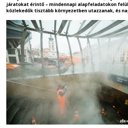
járatokat érintő – mindennapi alapfeladatokon felü
közlekedők tisztább környezetben utazzanak, és n