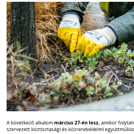
A következő alkalom
március 27-én lesz,
amikor folytató
szervezett köztisztasági és közrendvédelmi együttműköd