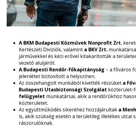
A BKM Budapesti Közművek Nonprofit Zrt.
keret
Kertészeti Divíziók, valamint
a BKV Zrt.
munkatársai 
járművekkel és kézi erővel kitakarították a terület
vezető aluljárót.
A Budapesti Rendőr-főkapitányság
– a főváros f
jelenlétet biztosított a helyszínen.
Az összehangolt munkából kivették részüket
a Főv
Budapesti Utasbiztonsági Szolgálat
közterület-f
felügyelet
munkatársai, akik a rendőrökhöz hasonló
közterületet.
Az együttműködés sikeréhez hozzájárultak
a Menhe
is, akik szükség esetén a területileg illetékes utca
rászorulóknak.