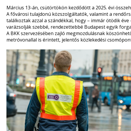
Március 13-án, csütörtökön kezdődött a 2025. évi össze
A fővárosi tulajdonú közszolgáltatók, valamint a rendőrs
találkoztak azzal a szándékkal, hogy – immár ötödik éve
varázsolják szebbé, rendezettebbé Budapest egyik forga
A BKK szervezésében zajló megmozdulásnak köszönhetőe
metróvonallal is érintett, jelentős közlekedési csomópont