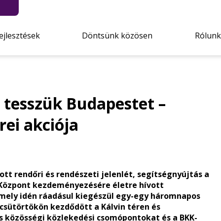
ejlesztések
Döntsünk közösen
Rólunk
 tesszük Budapestet –
rei akciója
tt rendőri és rendészeti jelenlét, segítségnyújtás a
 Központ kezdeményezésére életre hívott
mely idén ráadásul kiegészül egy-egy háromnapos
 csütörtökön kezdődött a Kálvin téren és
ős közösségi közlekedési csomópontokat és a BKK-