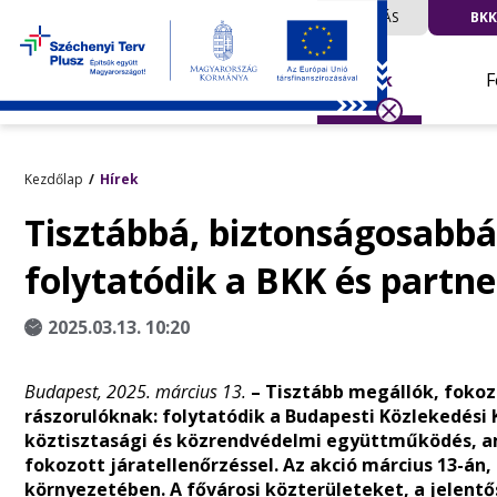
UTAZÁS
BKK
Hírek
F
Kezdőlap
Hírek
Tisztábbá, biztonságosabbá
folytatódik a BKK és partne
2025.03.13. 10:20
Budapest, 2025. március 13.
– Tisztább megállók, fokozo
rászorulóknak: folytatódik a Budapesti Közlekedési
köztisztasági és közrendvédelmi együttműködés, a
fokozott járatellenőrzéssel. Az akció március 13-án,
környezetében. A fővárosi közterületeket, a jelent