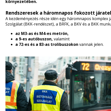
környezetében.
Rendszeresek a háromnapos fokozott járate
A kezdeményezés része idén egy háromnapos komplex jára
Szolgálat (BKK-rendészet), a BRFK, a BKV és a BKK munka
az M3-as és M4-es metrón,
a 9-es autóbuszon,
valamint
a 72-es és a 83-as trolibuszokon
vannak jelen.