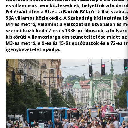
es villamosok nem közlekednek, helyettük a budai o
Fehérvári úton a 61-es, a Bartók Béla út külső szaka
56A villamos közlekedik. A Szabadság híd lezárása id
M4-es metró, valamint a változatlan útvonalon és 
szerint közlekedő 7-es és 133E autóbuszok, a belváro
kiskörúti villamosforgalom szüneteltetése miatt az
M3-as metró, a 9-es és 15-ös autóbuszok és a 72-es t
igénybevételét ajánlja.