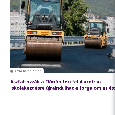
2026.08.06. 15:06
Aszfaltozzák a Flórián téri felüljárót: az
iskolakezdésre újraindulhat a forgalom az és