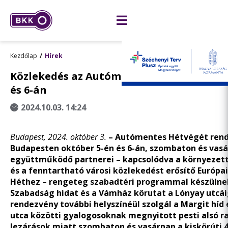
Kezdőlap
Hírek
Közlekedés az Autómentes Hétvégén, okt
és 6-án
2024.10.03. 14:24
Budapest, 2024. október 3.
– Autómentes Hétvégét ren
Budapesten október 5-én és 6-án, szombaton és vasá
együttműködő partnerei – kapcsolódva a környezet
és a fenntartható városi közlekedést erősítő Európai
Héthez – rengeteg szabadtéri programmal készülnek
Szabadság hidat és a Vámház körutat a Lónyay utcáig
rendezvény további helyszínéül szolgál a Margit híd 
utca közötti gyalogosoknak megnyitott pesti alsó ra
lezárások miatt szombaton és vasárnap a kiskörúti 47