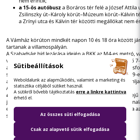
nem érintik;
a 15-ös autóbusz
a Boráros tér felé a József Attila
Zsilinszky út–Károly körút–Múzeum körút–Kálvin té
a Zrínyi utca és Kálvin tér közötti megállókat nem ér
A Vámház körúton mindkét napon 10 és 18 óra között j
tartanak a villamospályán.
A Szabadság híd lezárása idején a BKK az M4-es metró, v
változatlan útvonalon és menetrend szerint közlekedő 7
Sütibeállítások
autóbuszok, a belvárosi szakaszon a kiskörúti villamosf
szüneteltetése miatt az ott közlekedő M3-as metró, a 9-e
Weboldalunk az alapműködés, valamint a marketing és
autóbuszok és a 72-es trolibuszok igénybevételét ajánlja
statisztika céljából sütiket használ.
Az utazás megtervezéséhez érdemes
a BudapestGO
A sütikről bővebb tájékoztatás
erre a linkre kattintva
alkalmazást
használni, amely többek között valós idejű
érhető el.
járatinformációk alapján számolja ki az optimális útvonala
eléréséhez, de akár jegyét, bérletét is megvásárolhatja a
Az összes süti elfogadása
segítségével.
Fotógaléria
(1)
Csak az alapvető sütik elfogadása