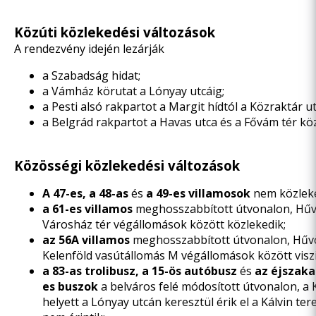
Közúti közlekedési változások
A rendezvény idején lezárják
a Szabadság hidat;
a Vámház körutat a Lónyay utcáig;
a Pesti alsó rakpartot a Margit hídtól a Közraktár ut
a Belgrád rakpartot a Havas utca és a Fővám tér köz
Közösségi közlekedési változások
A 47-es, a 48-as
és
a 49-es villamosok
nem közlek
a 61-es villamos
meghosszabbított útvonalon, Hűv
Városház tér végállomások között közlekedik;
az 56A villamos
meghosszabbított útvonalon, Hűv
Kelenföld vasútállomás M végállomások között viszi
a 83-as trolibusz, a 15-ös autóbusz
és
az éjszakai
es buszok
a belváros felé módosított útvonalon, a 
helyett a Lónyay utcán keresztül érik el a Kálvin ter