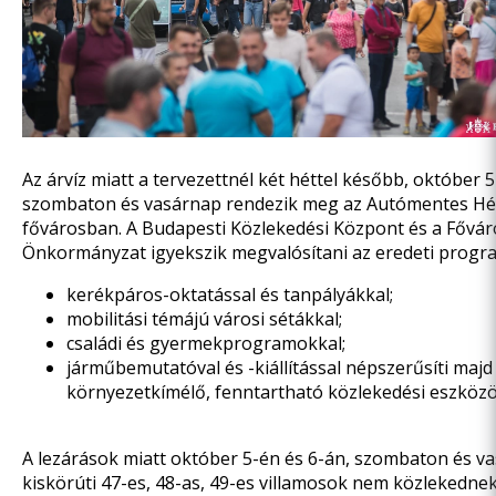
Az árvíz miatt a tervezettnél két héttel később, október 5
szombaton és vasárnap rendezik meg az Autómentes Hé
fővárosban. A Budapesti Közlekedési Központ és a Fővár
Önkormányzat igyekszik megvalósítani az eredeti progr
kerékpáros-oktatással és tanpályákkal;
mobilitási témájú városi sétákkal;
családi és gyermekprogramokkal;
járműbemutatóval és -kiállítással népszerűsíti majd
környezetkímélő, fenntartható közlekedési eszközö
A lezárások miatt október 5-én és 6-án, szombaton és v
kiskörúti 47-es, 48-as, 49-es villamosok nem közlekednek