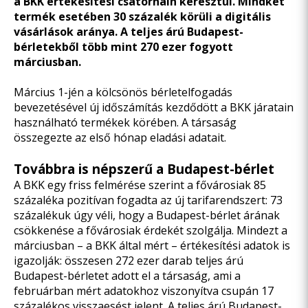
a BKK értékesítési csatornáin keresztül. Mindkét
termék esetében 30 százalék körüli a digitális
vásárlások aránya. A teljes árú Budapest-
bérletekből több mint 270 ezer fogyott
márciusban.
Március 1-jén a kölcsönös bérletelfogadás
bevezetésével új időszámítás kezdődött a BKK járatain
használható termékek körében. A társaság
összegezte az első hónap eladási adatait.
Továbbra is népszerű a Budapest-bérlet
A BKK egy friss felmérése szerint a fővárosiak 85
százaléka pozitívan fogadta az új tarifarendszert: 73
százalékuk úgy véli, hogy a Budapest-bérlet árának
csökkenése a fővárosiak érdekét szolgálja. Mindezt a
márciusban – a BKK által mért – értékesítési adatok is
igazolják: összesen 272 ezer darab teljes árú
Budapest-bérletet adott el a társaság, ami a
februárban mért adatokhoz viszonyítva csupán 17
százalékos visszaesést jelent. A teljes árú Budapest-