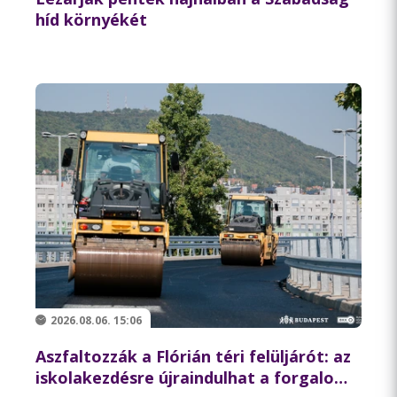
híd környékét
2026.08.06. 15:06
Aszfaltozzák a Flórián téri felüljárót: az
iskolakezdésre újraindulhat a forgalom