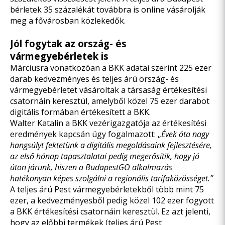
bérletek 35 százalékát továbbra is online vásárolják
meg a fővárosban közlekedők.
Jól fogytak az ország- és
vármegyebérletek is
Márciusra vonatkozóan a BKK adatai szerint 225 ezer
darab kedvezményes és teljes árú ország- és
vármegyebérletet vásároltak a társaság értékesítési
csatornáin keresztül, amelyből közel 75 ezer darabot
digitális formában értékesített a BKK.
Walter Katalin a BKK vezérigazgatója az értékesítési
eredmények kapcsán úgy fogalmazott: „
Évek óta nagy
hangsúlyt fektetünk a digitális megoldásaink fejlesztésére,
az első hónap tapasztalatai pedig megerősítik, hogy jó
úton járunk, hiszen a BudapestGO alkalmazás
hatékonyan képes szolgálni a regionális tarifaközösséget.”
A teljes árú Pest vármegyebérletekből több mint 75
ezer, a kedvezményesből pedig közel 102 ezer fogyott
a BKK értékesítési csatornáin keresztül. Ez azt jelenti,
hogy az előbbi termékek (teljes árú Pest