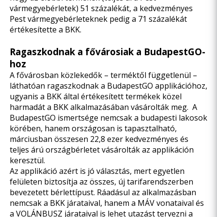
vármegyebérletek) 51 százalékát, a kedvezményes
Pest vármegyebérleteknek pedig a 71 százalékát
értékesítette a BKK.
Ragaszkodnak a fővárosiak a BudapestGO-
hoz
A fővárosban közlekedők – terméktől függetlenül –
láthatóan ragaszkodnak a BudapestGO applikációhoz,
ugyanis a BKK által értékesített termékek közel
harmadát a BKK alkalmazásában vásárolták meg. A
BudapestGO ismertsége nemcsak a budapesti lakosok
körében, hanem országosan is tapasztalható,
márciusban összesen 22,8 ezer kedvezményes és
teljes árú országbérletet vásárolták az applikáción
keresztül.
Az applikáció azért is jó választás, mert egyetlen
felületen biztosítja az összes, új tarifarendszerben
bevezetett bérlettípust. Ráadásul az alkalmazásban
nemcsak a BKK járataival, hanem a MÁV vonataival és
a VOLÁNBUSZ járataival is lehet utazást tervezni a