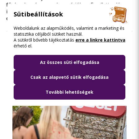
fővárosban és az agglomerációban. Emellett valós
idejű járatinformációk, forgalmi változások is
Sütibeállítások
elérhetők a BKK népszerű alkalmazásában.
Weboldalunk az alapműködés, valamint a marketing és
statisztika céljából sütiket használ.
A sütikről bővebb tájékoztatás
erre a linkre kattintva
érhető el.
Olvasd el ezt is
Az összes süti elfogadása
Csak az alapvető sütik elfogadása
További lehetőségek