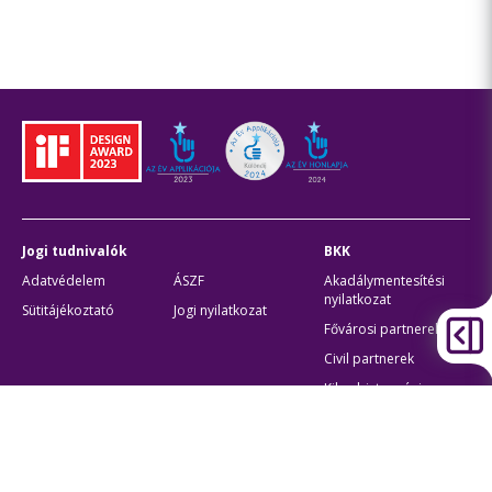
Jogi tudnivalók
BKK
Adatvédelem
ÁSZF
Akadálymentesítési
nyilatkozat
Sütitájékoztató
Jogi nyilatkozat
Fővárosi partnerek
Civil partnerek
Kiberbiztonsági
auditigazolás
Egyéb
Átláthatóság
Oldaltérkép